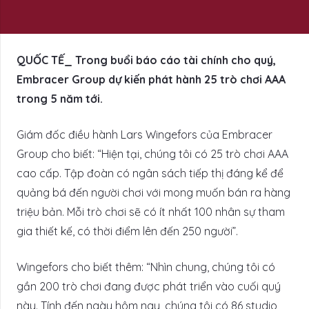
QUỐC TẾ_ Trong buổi báo cáo tài chính cho quý,
Embracer Group dự kiến phát hành 25 trò chơi AAA
trong 5 năm tới.
Giám đốc điều hành Lars Wingefors của Embracer
Group cho biết: “Hiện tại, chúng tôi có 25 trò chơi AAA
cao cấp. Tập đoàn có ngân sách tiếp thị đáng kể để
quảng bá đến người chơi với mong muốn bán ra hàng
triệu bản. Mỗi trò chơi sẽ có ít nhất 100 nhân sự tham
gia thiết kế, có thời điểm lên đến 250 người”.
Wingefors cho biết thêm: “Nhìn chung, chúng tôi có
gần 200 trò chơi đang được phát triển vào cuối quý
này. Tính đến ngày hôm nay, chúng tôi có 86 studio