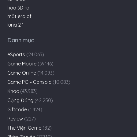
Danh mục
eSports
(24.063)
Game Mobile
(39.146)
Game Online
(14.093)
Game PC – Console
(10.083)
Khác
(43.983)
Cộng Đồng
(42.250)
Giftcode
(1.424)
Review
(227)
Thư Viện Game
(82)
Phim-Truyện
(17.310)