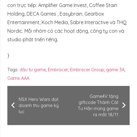
con trực tiếp: Amplifier Game Invest, Coffee Stain
Holding, DECA Games , Easybrain, Gearbox
Entertainment, Koch Media, Sabre Interactive và THQ
Nordic. Mỗi nhóm có các hoạt động, công ty con và
studio phát triển riêng.
}
Tags:
đầu tư game
,
Embracer
,
Embracer Group
,
game 3A
,
Game AAA
Game4V tặng
NSX Hero Wars đạt
giftcode Thành Cát
doanh thu game kỷ
Tư Hãn mừng game
lục
ra mắt 18/11