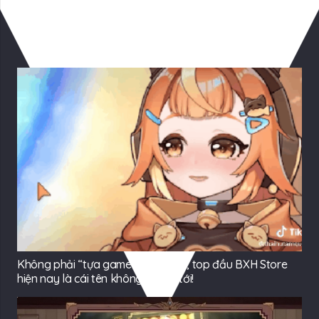
Có Thể Bạn Quan tâm
Không phải “tựa game quốc dân”, top đầu BXH Store
hiện nay là cái tên không ai ngờ tới!