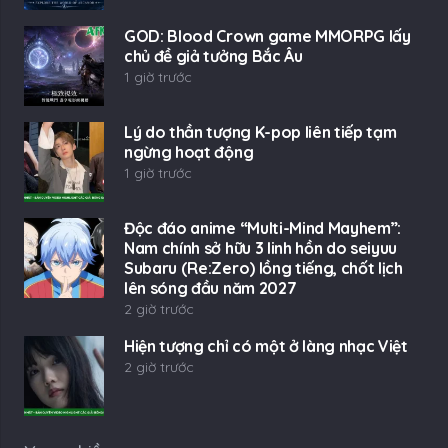
GOD: Blood Crown game MMORPG lấy
chủ đề giả tưởng Bắc Âu
1 giờ trước
Lý do thần tượng K-pop liên tiếp tạm
ngừng hoạt động
1 giờ trước
Độc đáo anime “Multi-Mind Mayhem”:
Nam chính sở hữu 3 linh hồn do seiyuu
Subaru (Re:Zero) lồng tiếng, chốt lịch
lên sóng đầu năm 2027
2 giờ trước
Hiện tượng chỉ có một ở làng nhạc Việt
2 giờ trước