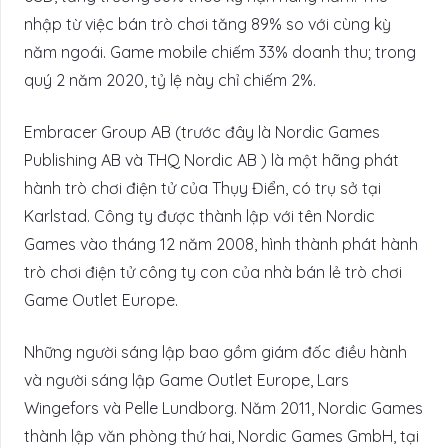
nhập từ việc bán trò chơi tăng 89% so với cùng kỳ
năm ngoái. Game mobile chiếm 33% doanh thu; trong
quý 2 năm 2020, tỷ lệ này chỉ chiếm 2%.
Embracer Group AB (trước đây là Nordic Games
Publishing AB và THQ Nordic AB ) là một hãng phát
hành trò chơi điện tử của Thụy Điển, có trụ sở tại
Karlstad. Công ty được thành lập với tên Nordic
Games vào tháng 12 năm 2008, hình thành phát hành
trò chơi điện tử công ty con của nhà bán lẻ trò chơi
Game Outlet Europe.
Những người sáng lập bao gồm giám đốc điều hành
và người sáng lập Game Outlet Europe, Lars
Wingefors và Pelle Lundborg. Năm 2011, Nordic Games
thành lập văn phòng thứ hai, Nordic Games GmbH, tại