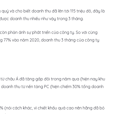
uý và cho biết doanh thu đã lên tới 115 triệu đô, đây là
 được doanh thu nhiều như vậy trong 3 tháng.
 còn phản ánh sự phát triển của công ty. So với cùng
ng 77% vào năm 2020, doanh thu 3 tháng của công ty
 từ châu Á đã tăng gấp đôi trong năm qua (hiện nay khu
 doanh thu từ nền tảng PC (hiện chiếm 30% tổng doanh
% (nói cách khác, vì chiết khấu quá cao nên hãng đã bỏ