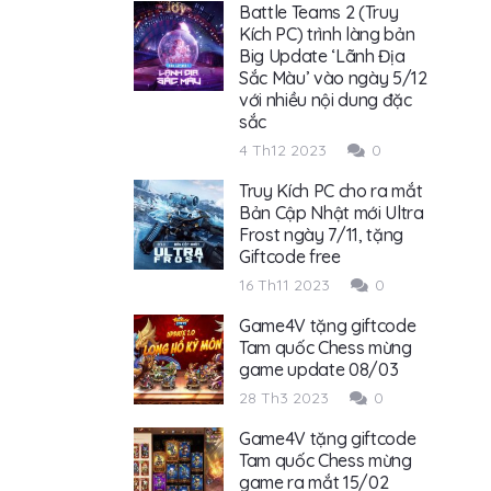
Battle Teams 2 (Truy
Kích PC) trình làng bản
Big Update ‘Lãnh Địa
Sắc Màu’ vào ngày 5/12
với nhiều nội dung đặc
sắc
4 Th12 2023
0
Truy Kích PC cho ra mắt
Bản Cập Nhật mới Ultra
Frost ngày 7/11, tặng
Giftcode free
16 Th11 2023
0
Game4V tặng giftcode
Tam quốc Chess mừng
game update 08/03
28 Th3 2023
0
Game4V tặng giftcode
Tam quốc Chess mừng
game ra mắt 15/02