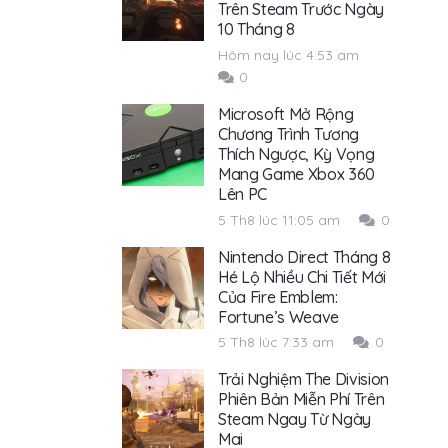
Trên Steam Trước Ngày
10 Tháng 8
Hôm nay lúc 4:53 am
0
Microsoft Mở Rộng
Chương Trình Tương
Thích Ngược, Kỳ Vọng
Mang Game Xbox 360
Lên PC
5 Th8 lúc 11:05 am
0
Nintendo Direct Tháng 8
Hé Lộ Nhiều Chi Tiết Mới
Của Fire Emblem:
Fortune’s Weave
5 Th8 lúc 7:33 am
0
Trải Nghiệm The Division
Phiên Bản Miễn Phí Trên
Steam Ngay Từ Ngày
Mai