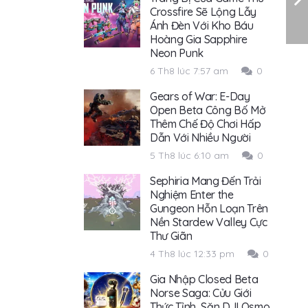
Crossfire Sẽ Lộng Lẫy
Ánh Đèn Với Kho Báu
Hoàng Gia Sapphire
Neon Punk
6 Th8 lúc 7:57 am
0
Gears of War: E-Day
Open Beta Công Bố Mở
Thêm Chế Độ Chơi Hấp
Dẫn Với Nhiều Người
5 Th8 lúc 6:10 am
0
Sephiria Mang Đến Trải
Nghiệm Enter the
Gungeon Hỗn Loạn Trên
Nền Stardew Valley Cực
Thư Giãn
4 Th8 lúc 12:33 pm
0
Gia Nhập Closed Beta
Norse Saga: Cửu Giới
Thức Tỉnh, Săn DJI Osmo