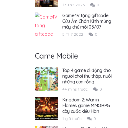
17 Th3 2023
0
Game4V tặng giftcode
Cửu Âm Chân Kinh mừng
máy chủ mới 05/07
5 Th7 2022
0
Game Mobile
Top 4 game di động cho
người chơi thu thập, nuôi
những con rồng
44 mins trước
0
Kingdom 2: War in
Flames game MMORPG
cày cuốc kiểu Hàn
1 giờ trước
0