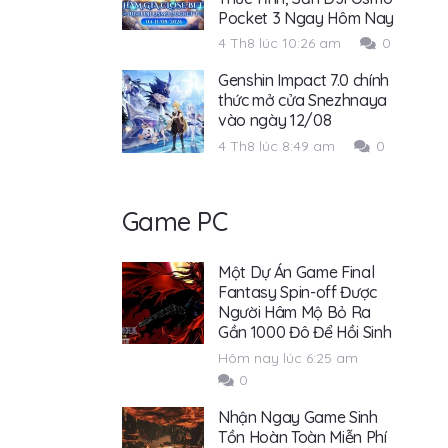
Pocket 3 Ngay Hôm Nay
4 Th8 lúc 10:26 am
0
Genshin Impact 7.0 chính
thức mở cửa Snezhnaya
vào ngày 12/08
4 Th8 lúc 8:49 am
0
Game PC
Một Dự Án Game Final
Fantasy Spin-off Được
Người Hâm Mộ Bỏ Ra
Gần 1000 Đô Để Hồi Sinh
Hôm nay lúc 6:25 am
0
Nhận Ngay Game Sinh
Tồn Hoàn Toàn Miễn Phí