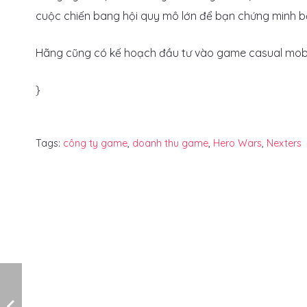
cuộc chiến bang hội quy mô lớn để bạn chứng minh bản
Hãng cũng có kế hoạch đầu tư vào game casual mobi
}
Tags:
công ty game
,
doanh thu game
,
Hero Wars
,
Nexters