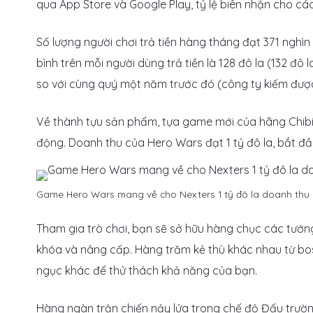
qua App Store và Google Play, tỷ lệ biên nhận cho c
Số lượng người chơi trả tiền hàng tháng đạt 371 nghì
bình trên mỗi người dùng trả tiền là 128 đô la (132 đ
so với cùng quý một năm trước đó (công ty kiếm được 
Về thành tựu sản phẩm, tựa game mới của hãng Chibi Is
động. Doanh thu của Hero Wars đạt 1 tỷ đô la, bắt đầ
Game Hero Wars mang về cho Nexters 1 tỷ đô la doanh thu
Tham gia trò chơi, bạn sẽ sở hữu hàng chục các tướ
khóa và nâng cấp. Hàng trăm kẻ thù khác nhau từ bos
ngục khác để thử thách khả năng của bạn.
Hàng ngàn trận chiến nảy lửa trong chế độ Đấu trườ