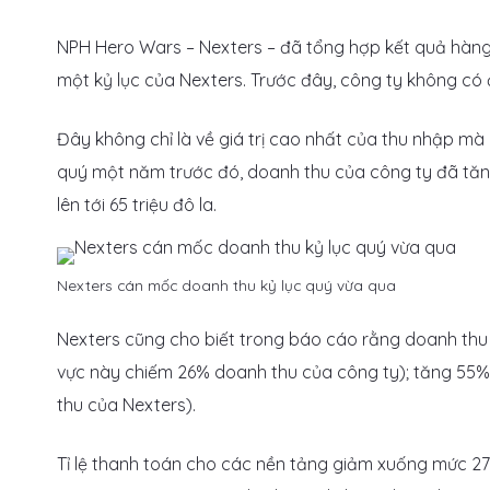
NPH Hero Wars – Nexters – đã tổng hợp kết quả hàng q
một kỷ lục của Nexters. Trước đây, công ty không có
Đây không chỉ là về giá trị cao nhất của thu nhập mà
quý một năm trước đó, doanh thu của công ty đã tă
lên tới 65 triệu đô la.
Nexters cán mốc doanh thu kỷ lục quý vừa qua
Nexters cũng cho biết trong báo cáo rằng doanh thu
vực này chiếm 26% doanh thu của công ty); tăng 55%
thu của Nexters).
Tỉ lệ thanh toán cho các nền tảng giảm xuống mức 27