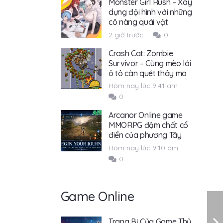
Monster Girl Rush – Xây
dựng đội hình với những
cô nàng quái vật
2 giờ trước
0
Crash Cat: Zombie
Survivor – Cùng mèo lái
ô tô càn quét thây ma
Hôm nay lúc 9:41 am
0
Arcanor Online game
MMORPG đậm chất cổ
điển của phương Tây
Hôm nay lúc 9:10 am
0
Game Online
Trang Bị Của Game Thủ