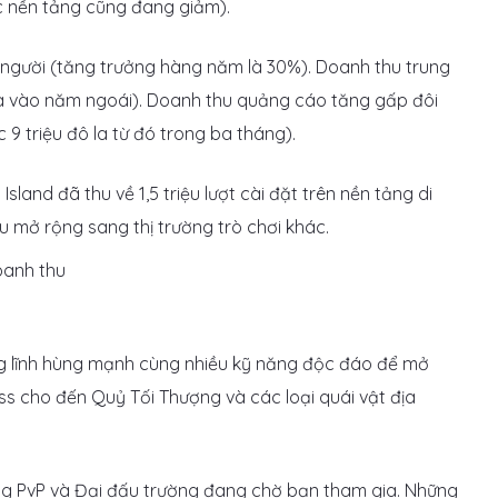
ác nền tảng cũng đang giảm).
n người (tăng trưởng hàng năm là 30%). Doanh thu trung
ô la vào năm ngoái). Doanh thu quảng cáo tăng gấp đôi
9 triệu đô la từ đó trong ba tháng).
land đã thu về 1,5 triệu lượt cài đặt trên nền tảng di
u mở rộng sang thị trường trò chơi khác.
ng lĩnh hùng mạnh cùng nhiều kỹ năng độc đáo để mở
s cho đến Quỷ Tối Thượng và các loại quái vật địa
ng PvP và Đại đấu trường đang chờ bạn tham gia. Những