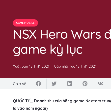
GAME MOBILE
NSX Hero Wars đ
game kỷ lục
Xuất bản
18 Th11 2021
Cập nhật lúc
18 Th11 2021
Chia sẽ
QUỐC TẾ_ Doanh thu của hãng game Nexters trung bì
la vào năm ngoái).