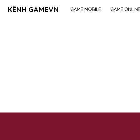
KÊNH GAMEVN
GAME MOBILE
GAME ONLIN