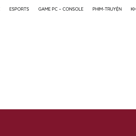
E
ESPORTS
GAME PC – CONSOLE
PHIM-TRUYỆN
K