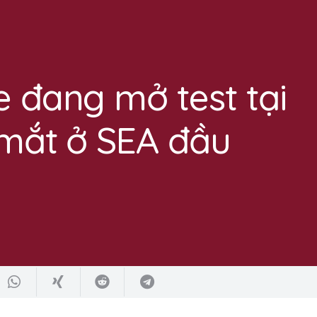
e đang mở test tại
 mắt ở SEA đầu