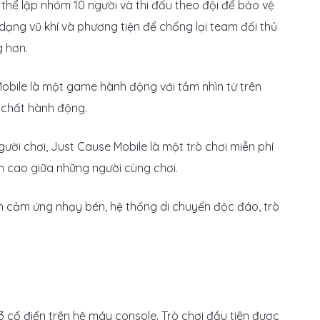
 thể lập nhóm 10 người và thi đấu theo đội để bảo vệ
ạng vũ khí và phương tiện để chống lại team đối thủ
g hơn.
Mobile là một game hành động với tầm nhìn từ trên
 chất hành động.
ười chơi, Just Cause Mobile là một trò chơi miễn phí
ến cao giữa những người cùng chơi.
ển cảm ứng nhạy bén, hệ thống di chuyển độc đáo, trò
 cổ điển trên hệ máy console. Trò chơi đầu tiên được