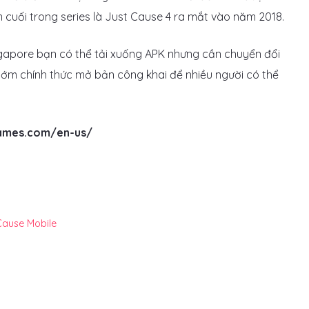
cuối trong series là Just Cause 4 ra mắt vào năm 2018.
ngapore bạn có thể tải xuống APK nhưng cần chuyển đổi
ớm chính thức mở bản công khai để nhiều người có thể
games.com/en-us/
Cause Mobile