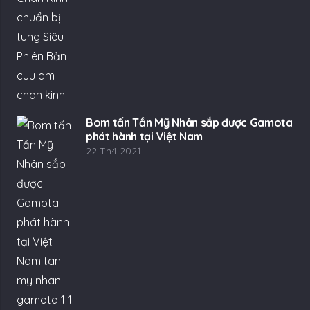
Bom tấn Tần Mỹ Nhân sắp được Gamota
phát hành tại Việt Nam
22 Th4 2021