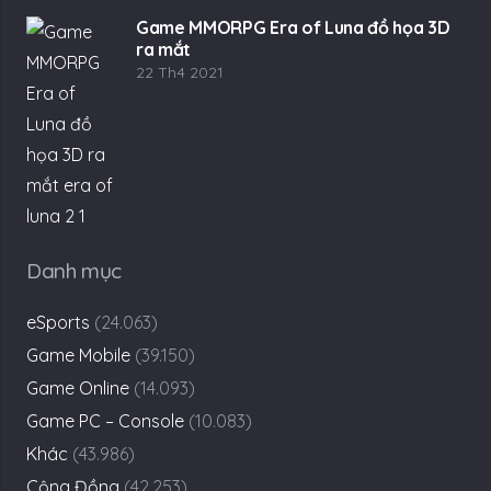
Game MMORPG Era of Luna đồ họa 3D
ra mắt
22 Th4 2021
Danh mục
eSports
(24.063)
Game Mobile
(39.150)
Game Online
(14.093)
Game PC – Console
(10.083)
Khác
(43.986)
Cộng Đồng
(42.253)