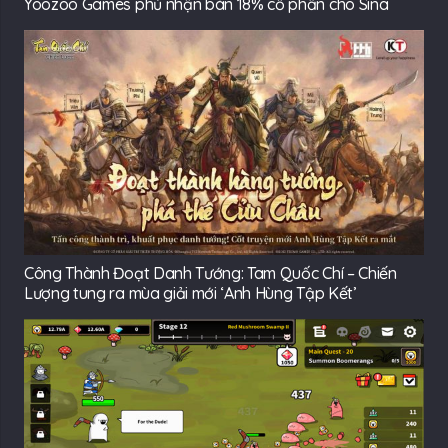
Yoozoo Games phủ nhận bán 18% cổ phần cho Sina
Công Thành Đoạt Danh Tướng: Tam Quốc Chí – Chiến
Lượng tung ra mùa giải mới ‘Anh Hùng Tập Kết’