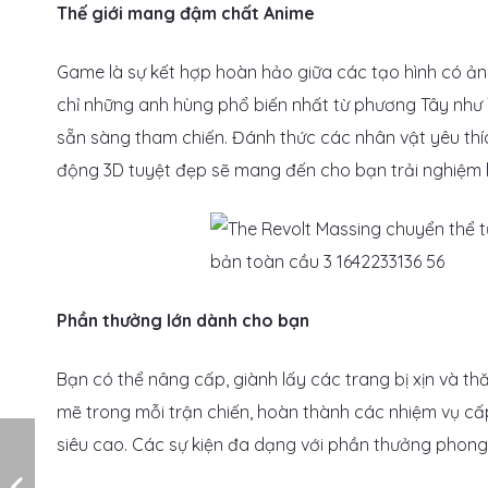
Thế giới mang đậm chất Anime
Game là sự kết hợp hoàn hảo giữa các tạo hình có ản
chỉ những anh hùng phổ biến nhất từ ​​phương Tây như 
sẵn sàng tham chiến. Đánh thức các nhân vật yêu thí
động 3D tuyệt đẹp sẽ mang đến cho bạn trải nghiệm 
Phần thưởng lớn dành cho bạn
Bạn có thể nâng cấp, giành lấy các trang bị xịn và t
mẽ trong mỗi trận chiến, hoàn thành các nhiệm vụ cấ
siêu cao. Các sự kiện đa dạng với phần thưởng phon