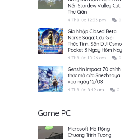
Nền Stardew Valley Cực
Thư Giãn
4 Th8 lúc 12:33 pm
0
Gia Nhập Closed Beta
Norse Saga: Cửu Giới
Thức Tỉnh, Săn DJI Osmo
Pocket 3 Ngay Hôm Nay
4 Th8 lúc 10:26 am
0
Genshin Impact 7.0 chính
thức mở cửa Snezhnaya
vào ngày 12/08
4 Th8 lúc 8:49 am
0
Game PC
Microsoft Mở Rộng
Chương Trình Tương