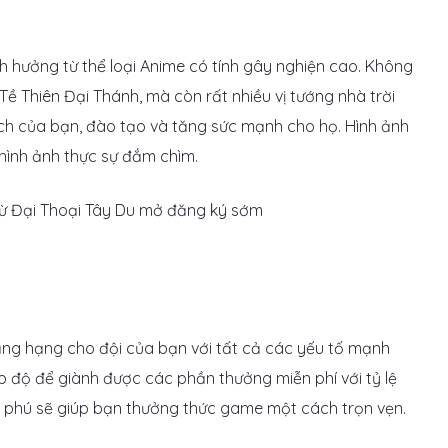
h hưởng từ thể loại Anime có tính gây nghiện cao. Không
Tề Thiên Đại Thánh, mà còn rất nhiều vị tướng nhà trời
ch của bạn, đào tạo và tăng sức mạnh cho họ. Hình ảnh
hình ảnh thực sự đắm chìm.
hăng hạng cho đội của bạn với tất cả các yếu tố mạnh
p độ để giành được các phần thưởng miễn phí với tỷ lệ
g phú sẽ giúp bạn thưởng thức game một cách trọn vẹn.