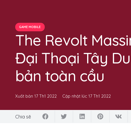
GAME MOBILE
The Revolt Massi
Đại Thoại Tây D
bản toàn cầu
Xuất bản
17 Th1 2022
Cập nhật lúc
17 Th1 2022
Chia sẽ