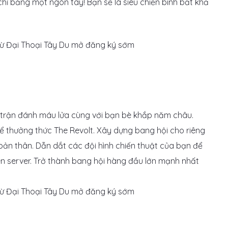
hỉ bằng một ngón tay! Bạn sẽ là siêu chiến binh bất khả
 trận đánh máu lửa cùng với bạn bè khắp năm châu.
để thưởng thức The Revolt. Xây dựng bang hội cho riêng
ản thân. Dẫn dắt các đội hình chiến thuật của bạn để
ên server. Trở thành bang hội hàng đầu lớn mạnh nhất