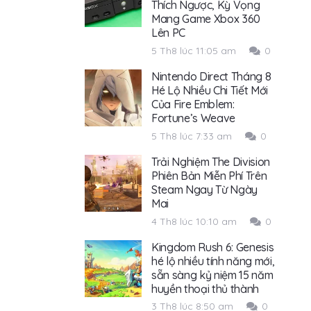
Thích Ngược, Kỳ Vọng
Mang Game Xbox 360
Lên PC
5 Th8 lúc 11:05 am
0
Nintendo Direct Tháng 8
Hé Lộ Nhiều Chi Tiết Mới
Của Fire Emblem:
Fortune’s Weave
5 Th8 lúc 7:33 am
0
Trải Nghiệm The Division
Phiên Bản Miễn Phí Trên
Steam Ngay Từ Ngày
Mai
4 Th8 lúc 10:10 am
0
Kingdom Rush 6: Genesis
hé lộ nhiều tính năng mới,
sẵn sàng kỷ niệm 15 năm
huyền thoại thủ thành
3 Th8 lúc 8:50 am
0