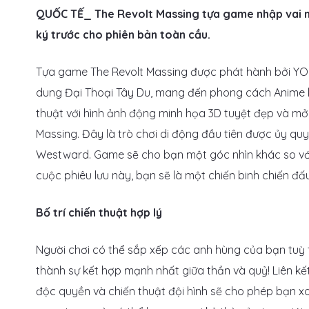
QUỐC TẾ_ The Revolt Massing tựa game nhập vai m
ký trước cho phiên bản toàn cầu.
Tựa game The Revolt Massing được phát hành bởi Y
dung Đại Thoại Tây Du, mang đến phong cách Anime kế
thuật với hình ảnh động minh họa 3D tuyệt đẹp và mở
Massing. Đây là trò chơi di động đầu tiên được ủy quy
Westward. Game sẽ cho bạn một góc nhìn khác so với
cuộc phiêu lưu này, bạn sẽ là một chiến binh chiến đấu
Bố trí chiến thuật hợp lý
Người chơi có thể sắp xếp các anh hùng của bạn tuỳ 
thành sự kết hợp mạnh nhất giữa thần và quỷ! Liên kế
độc quyền và chiến thuật đội hình sẽ cho phép bạn x