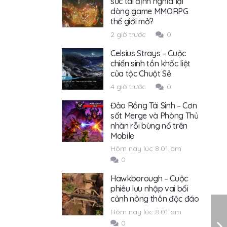
sức tái định nghĩa lại
dòng game MMORPG
thế giới mở?
2 giờ trước
0
Celsius Strays – Cuộc
chiến sinh tồn khốc liệt
của tộc Chuột Sẻ
4 giờ trước
0
Đảo Rồng Tái Sinh – Cơn
sốt Merge và Phòng Thủ
nhàn rỗi bùng nổ trên
Mobile
Hôm nay lúc 8:01 am
0
Hawkborough – Cuộc
phiêu lưu nhập vai bối
cảnh nông thôn độc đáo
Hôm nay lúc 8:01 am
0