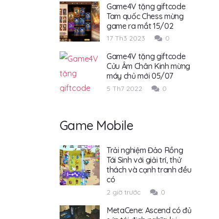
Game4V tặng giftcode
Tam quốc Chess mừng
game ra mắt 15/02
17 Th3 2023
0
Game4V tặng giftcode
Cửu Âm Chân Kinh mừng
máy chủ mới 05/07
5 Th7 2022
0
Game Mobile
Trải nghiệm Đảo Rồng
Tái Sinh với giải trí, thử
thách và cạnh tranh đều
có
2 giờ trước
0
MetaCene: Ascend có đủ