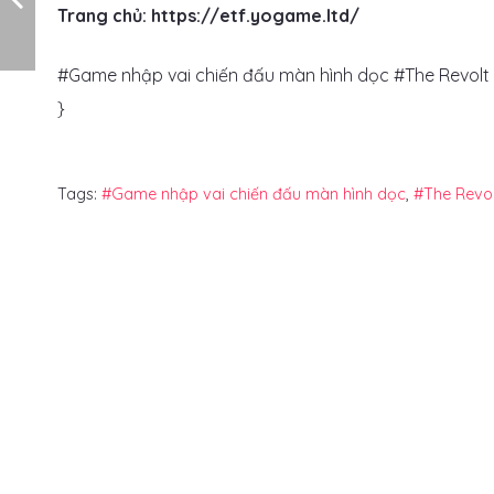
Trang chủ: https://etf.yogame.ltd/
#Game nhập vai chiến đấu màn hình dọc #The Revo
}
Tags:
#Game nhập vai chiến đấu màn hình dọc
,
#The Revol