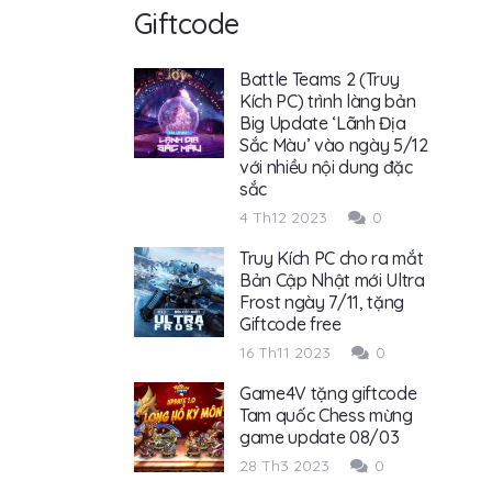
Giftcode
Battle Teams 2 (Truy
Kích PC) trình làng bản
Big Update ‘Lãnh Địa
Sắc Màu’ vào ngày 5/12
với nhiều nội dung đặc
sắc
4 Th12 2023
0
Truy Kích PC cho ra mắt
Bản Cập Nhật mới Ultra
Frost ngày 7/11, tặng
Giftcode free
16 Th11 2023
0
Game4V tặng giftcode
Tam quốc Chess mừng
game update 08/03
28 Th3 2023
0