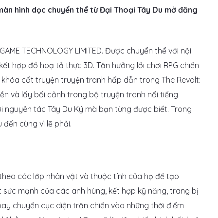
àn hình dọc chuyển thể từ Đại Thoại Tây Du mở đăng
OGAME TECHNOLOGY LIMITED. Được chuyển thể với nội
t hợp đồ hoạ tả thực 3D. Tận hưởng lối chơi RPG chiến
 khóa cốt truyện truyện tranh hấp dẫn trong The Revolt:
ền và lấy bối cảnh trong bộ truyện tranh nổi tiếng
 nguyên tác Tây Du Ký mà bạn từng được biết. Trong
 đến cùng vì lẽ phải.
theo các lớp nhân vật và thuộc tính của họ để tạo
t sức mạnh của các anh hùng, kết hợp kỹ năng, trang bị
oay chuyển cục diện trận chiến vào những thời điểm