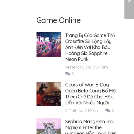
Game Online
Trang Bị Của Game Thủ
Crossfire Sẽ Lộng Lẫy
Ánh Đèn Với Kho Báu
Hoàng Gia Sapphire
Neon Punk
Yesterday lúc 7:57 am
0
Gears of War: E-Day
Open Beta Công Bố Mở
Thêm Chế Độ Chơi Hấp
Dẫn Với Nhiều Người
5 Th8 lúc 6:10 am
0
Sephiria Mang Đến Trải
Nghiệm Enter the
Gungeon Hỗn Loạn Trên