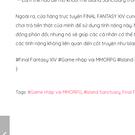
Ngoài ra, cửa hàng trực tuyến FINAL FANTASY XIV cun
chơi trả tiền thật của mình để sử dụng tính năng này
đồng phản đối, nhưng nó sẽ giúp các cá nhân có thể t
các tính năng không liên quan đến cốt truyện như Isl
#Final Fantasy XIV #Game nhập vai MMORPG #Island 
}
Tags:
#Game nhập vai MMORPG
,
#Island Sanctuary
,
Final 