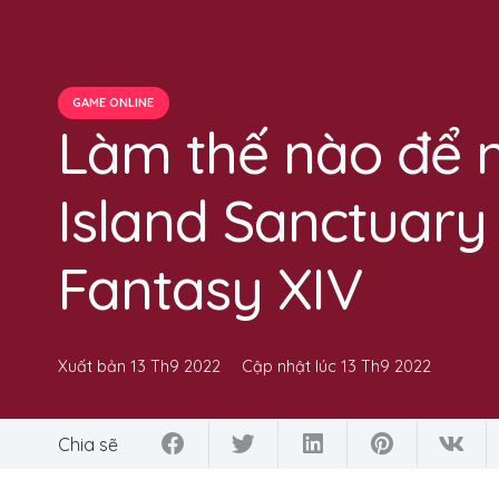
GAME ONLINE
Làm thế nào để 
Island Sanctuary 
Fantasy XIV
Xuất bản
13 Th9 2022
Cập nhật lúc
13 Th9 2022
Chia sẽ