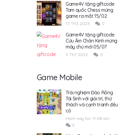
Game4V tặng giftcode
Tam quốc Chess mừng
game ra mắt 15/02
17 Th3 2023
0
Game4V tặng giftcode
Cửu Âm Chân Kinh mừng
máy chủ mới 05/07
5 Th7 2022
0
Game Mobile
Trải nghiệm Đảo Rồng
Tái Sinh với giải trí, thử
thách và cạnh tranh đều
có
Hôm nay lúc 11:08 am
0