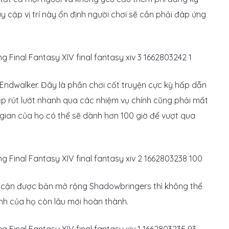
uy cập vị trí này ổn định người chơi sẽ cần phải đáp ứng
Endwalker. Đây là phần chơi cốt truyện cực kỳ hấp dẫn
 rút lướt nhanh qua các nhiệm vụ chính cũng phải mất
 gian của họ có thể sẽ dành hơn 100 giờ để vượt qua
 cận được bản mở rộng Shadowbringers thì không thể
nh của họ còn lâu mới hoàn thành.