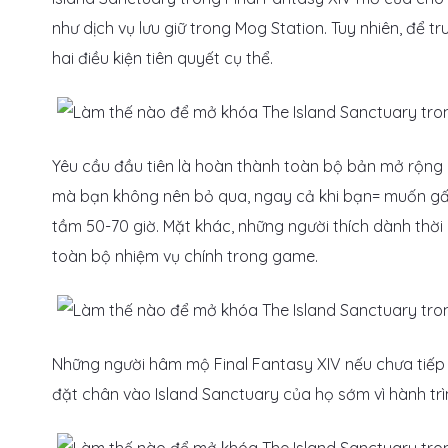
như dịch vụ lưu giữ trong Mog Station. Tuy nhiên, để tr
hai điều kiện tiên quyết cụ thể.
Yêu cầu đầu tiên là hoàn thành toàn bộ bản mở rộng 
mà bạn không nên bỏ qua, ngay cả khi bạn= muốn gấp
tầm 50-70 giờ. Mặt khác, những người thích dành thời
toàn bộ nhiệm vụ chính trong game.
Những người hâm mộ Final Fantasy XIV nếu chưa tiếp
đặt chân vào Island Sanctuary của họ sớm vì hành trì