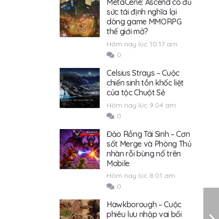
MetaCene: Ascend có đủ
sức tái định nghĩa lại
dòng game MMORPG
thế giới mở?
Hôm nay lúc 10:17 am
0
Celsius Strays – Cuộc
chiến sinh tồn khốc liệt
của tộc Chuột Sẻ
Hôm nay lúc 9:04 am
0
Đảo Rồng Tái Sinh – Cơn
sốt Merge và Phòng Thủ
nhàn rỗi bùng nổ trên
Mobile
Hôm nay lúc 8:01 am
0
Hawkborough – Cuộc
phiêu lưu nhập vai bối