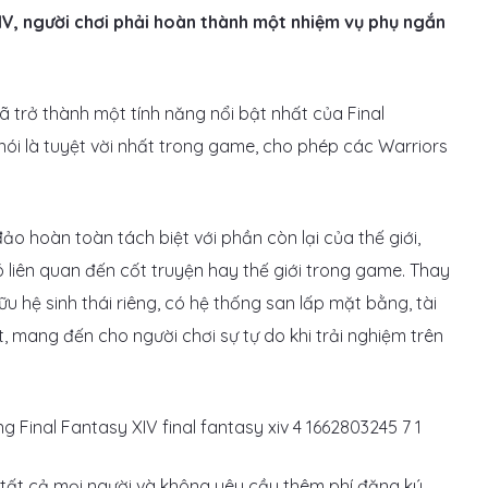
IV, người chơi phải hoàn thành một nhiệm vụ phụ ngắn
 trở thành một tính năng nổi bật nhất của Final
 nói là tuyệt vời nhất trong game, cho phép các Warriors
o hoàn toàn tách biệt với phần còn lại của thế giới,
ó liên quan đến cốt truyện hay thế giới trong game. Thay
u hệ sinh thái riêng, có hệ thống san lấp mặt bằng, tài
t, mang đến cho người chơi sự tự do khi trải nghiệm trên
 tất cả mọi người và không yêu cầu thêm phí đăng ký