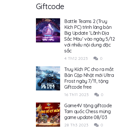
Giftcode
Battle Teams 2 (Truy
Kích PC) trình làng bản
Big Update ‘Lãnh Địa
Sắc Màu’ vào ngày 5/12
với nhiều nội dung đặc
sắc
4 Th12 2023
0
Truy Kích PC cho ra mắt
Bản Cập Nhật mới Ultra
Frost ngày 7/11, tặng
Giftcode free
16 Th11 2023
0
Game4V tặng giftcode
Tam quốc Chess mừng
game update 08/03
28 Th3 2023
0