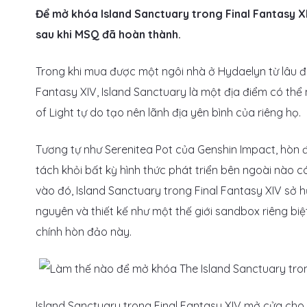
Để mở khóa Island Sanctuary trong Final Fantasy X
sau khi MSQ đã hoàn thành.
Trong khi mua được một ngôi nhà ở Hydaelyn từ lâu đã
Fantasy XIV, Island Sanctuary là một địa điểm có thể
of Light tự do tạo nên lãnh địa yên bình của riêng họ.
Tương tự như Serenitea Pot của Genshin Impact, hòn đả
tách khỏi bất kỳ hình thức phát triển bên ngoài nào c
vào đó, Island Sanctuary trong Final Fantasy XIV sở hữ
nguyên và thiết kế như một thế giới sandbox riêng biệ
chính hòn đảo này.
Island Sanctuary trong Final Fantasy XIV mở cửa cho