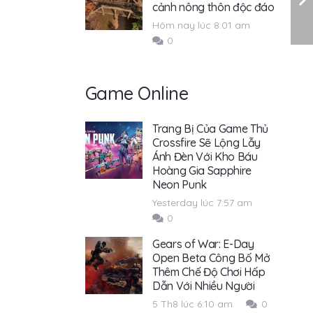
cảnh nông thôn độc đáo
Hôm nay lúc 8:01 am
0
Game Online
Trang Bị Của Game Thủ
Crossfire Sẽ Lộng Lẫy
Ánh Đèn Với Kho Báu
Hoàng Gia Sapphire
Neon Punk
Yesterday lúc 7:57 am
0
Gears of War: E-Day
Open Beta Công Bố Mở
Thêm Chế Độ Chơi Hấp
Dẫn Với Nhiều Người
5 Th8 lúc 6:10 am
0