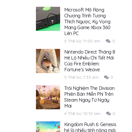
Microsoft Mở Rộng
Chương Trình Tương
Thích Ngược, Kỳ Vọng
Mang Game Xbox 360
Lên PC
5 Th8 lúc 11:05 am
0
Nintendo Direct Tháng 8
Hé Lộ Nhiều Chi Tiết Mới
Của Fire Emblem:
Fortune’s Weave
5 Th8 lúc 7:33 am
0
Trải Nghiệm The Division
Phiên Bản Miễn Phí Trên
Steam Ngay Từ Ngày
Mai
4 Th8 lúc 10:10 am
0
Kingdom Rush 6: Genesis
hé lộ nhiều tính năng mới,