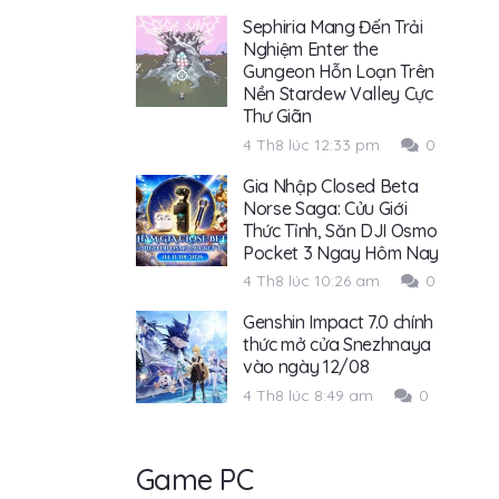
Sephiria Mang Đến Trải
Nghiệm Enter the
Gungeon Hỗn Loạn Trên
Nền Stardew Valley Cực
Thư Giãn
4 Th8 lúc 12:33 pm
0
Gia Nhập Closed Beta
Norse Saga: Cửu Giới
Thức Tỉnh, Săn DJI Osmo
Pocket 3 Ngay Hôm Nay
4 Th8 lúc 10:26 am
0
Genshin Impact 7.0 chính
thức mở cửa Snezhnaya
vào ngày 12/08
4 Th8 lúc 8:49 am
0
Game PC