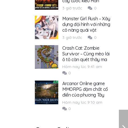
cày cuốc kiểu Hàn
3 giờ trước
0
Monster Girl Rush – Xây
dựng đội hình với những
cô nàng quái vật
3 giờ trước
0
Crash Cat: Zombie
Survivor – Cùng mèo lái
ô tô càn quét thây ma
Hôm nay lúc 9:41 am
0
Arcanor Online game
MMORPG đậm chất cổ
điển của phương Tây
Hôm nay lúc 9:10 am
0