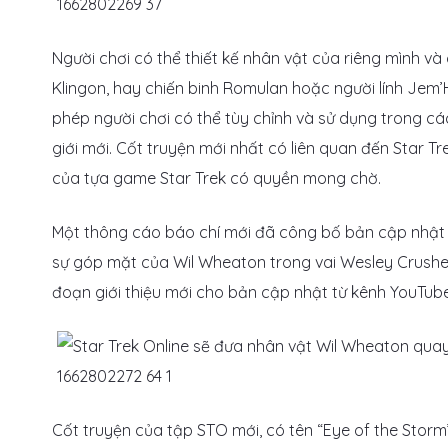
Người chơi có thể thiết kế nhân vật của riêng mình và 
Klingon, hay chiến binh Romulan hoặc người lính Jem’
phép người chơi có thể tùy chỉnh và sử dụng trong c
giới mới. Cốt truyện mới nhất có liên quan đến Star Tr
của tựa game Star Trek có quyền mong chờ.
Một thông cáo báo chí mới đã công bố bản cập nhật mớ
sự góp mặt của Wil Wheaton trong vai Wesley Crushe
đoạn giới thiệu mới cho bản cập nhật từ kênh YouTube 
Cốt truyện của tập STO mới, có tên “Eye of the Storm