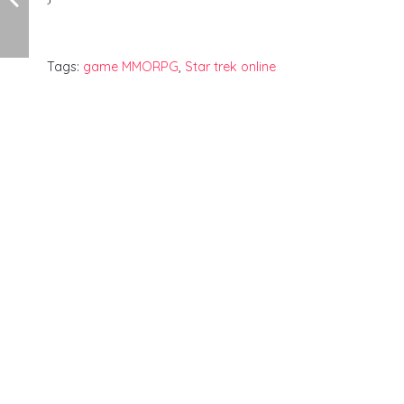
Tags:
game MMORPG
,
Star trek online