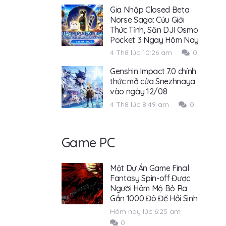
Gia Nhập Closed Beta
Norse Saga: Cửu Giới
Thức Tỉnh, Săn DJI Osmo
Pocket 3 Ngay Hôm Nay
4 Th8 lúc 10:26 am
0
Genshin Impact 7.0 chính
thức mở cửa Snezhnaya
vào ngày 12/08
4 Th8 lúc 8:49 am
0
Game PC
Một Dự Án Game Final
Fantasy Spin-off Được
Người Hâm Mộ Bỏ Ra
Gần 1000 Đô Để Hồi Sinh
Hôm nay lúc 6:25 am
0