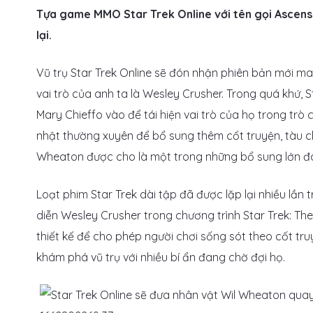
Tựa game MMO Star Trek Online với tên gọi Ascens
lại.
Vũ trụ Star Trek Online sẽ đón nhận phiên bản mới ma
vai trò của anh ta là Wesley Crusher. Trong quá khứ, 
Mary Chieffo vào để tái hiện vai trò của họ trong t
nhật thường xuyên để bổ sung thêm cốt truyện, tàu ch
Wheaton được cho là một trong những bổ sung lớn đó
Loạt phim Star Trek dài tập đã được lặp lại nhiều lần 
diễn Wesley Crusher trong chương trình Star Trek: Th
thiết kế để cho phép người chơi sống sót theo cốt tru
khám phá vũ trụ với nhiều bí ẩn đang chờ đợi họ.