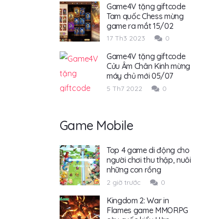
Game4V tặng giftcode
Tam quốc Chess mừng
game ra mắt 15/02
17 Th3 2023
0
Game4V tặng giftcode
Cửu Âm Chân Kinh mừng
máy chủ mới 05/07
5 Th7 2022
0
Game Mobile
Top 4 game di động cho
người chơi thu thập, nuôi
những con rồng
2 giờ trước
0
Kingdom 2: War in
Flames game MMORPG