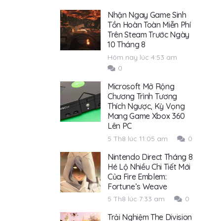
Nhận Ngay Game Sinh
Tồn Hoàn Toàn Miễn Phí
Trên Steam Trước Ngày
10 Tháng 8
Hôm nay lúc 4:53 am
0
Microsoft Mở Rộng
Chương Trình Tương
Thích Ngược, Kỳ Vọng
Mang Game Xbox 360
Lên PC
5 Th8 lúc 11:05 am
0
Nintendo Direct Tháng 8
Hé Lộ Nhiều Chi Tiết Mới
Của Fire Emblem:
Fortune’s Weave
5 Th8 lúc 7:33 am
0
Trải Nghiệm The Division