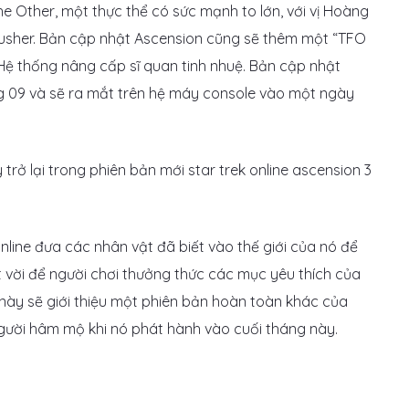
 Other, một thực thể có sức mạnh to lớn, với vị Hoàng
Crusher. Bản cập nhật Ascension cũng sẽ thêm một “TFO
Hệ thống nâng cấp sĩ quan tinh nhuệ. Bản cập nhật
g 09 và sẽ ra mắt trên hệ máy console vào một ngày
Online đưa các nhân vật đã biết vào thế giới của nó để
 vời để người chơi thưởng thức các mục yêu thích của
 này sẽ giới thiệu một phiên bản hoàn toàn khác của
gười hâm mộ khi nó phát hành vào cuối tháng này.