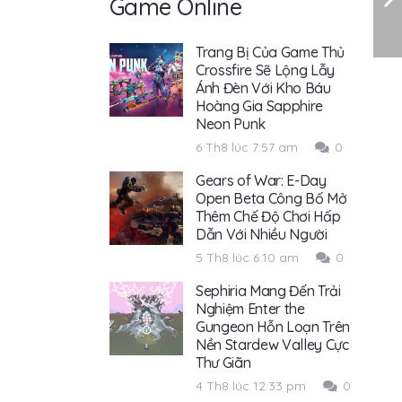
Game Online
Trang Bị Của Game Thủ
Crossfire Sẽ Lộng Lẫy
Ánh Đèn Với Kho Báu
Hoàng Gia Sapphire
Neon Punk
6 Th8 lúc 7:57 am
0
Gears of War: E-Day
Open Beta Công Bố Mở
Thêm Chế Độ Chơi Hấp
Dẫn Với Nhiều Người
5 Th8 lúc 6:10 am
0
Sephiria Mang Đến Trải
Nghiệm Enter the
Gungeon Hỗn Loạn Trên
Nền Stardew Valley Cực
Thư Giãn
4 Th8 lúc 12:33 pm
0