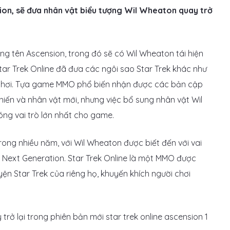
ion, sẽ đưa nhân vật biểu tượng Wil Wheaton quay trở
ng tên Ascension, trong đó sẽ có Wil Wheaton tái hiện
Star Trek Online đã đưa các ngôi sao Star Trek khác như
rò chơi. Tựa game MMO phổ biến nhận được các bản cập
iến và nhân vật mới, nhưng việc bổ sung nhân vật Wil
ng vai trò lớn nhất cho game.
trong nhiều năm, với Wil Wheaton được biết đến với vai
e Next Generation. Star Trek Online là một MMO được
yện Star Trek của riêng họ, khuyến khích người chơi