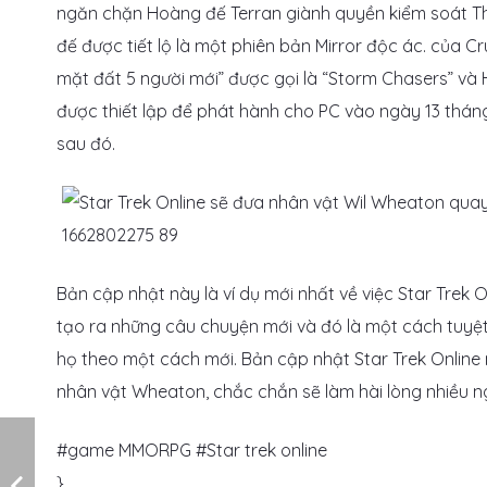
ngăn chặn Hoàng đế Terran giành quyền kiểm soát The
đế được tiết lộ là một phiên bản Mirror độc ác. của 
mặt đất 5 người mới” được gọi là “Storm Chasers” và 
được thiết lập để phát hành cho PC vào ngày 13 thán
sau đó.
Bản cập nhật này là ví dụ mới nhất về việc Star Trek 
tạo ra những câu chuyện mới và đó là một cách tuyệt
họ theo một cách mới. Bản cập nhật Star Trek Online
nhân vật Wheaton, chắc chắn sẽ làm hài lòng nhiều n
#game MMORPG #Star trek online
}