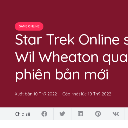
GAME ONLINE
Star Trek Online
Wil Wheaton quay
phiên bản mới
Xuất bản
10 Th9 2022
Cập nhật lúc
10 Th9 2022
Chia sẽ