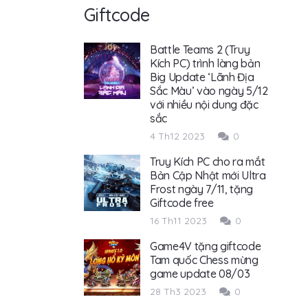
Giftcode
Battle Teams 2 (Truy
Kích PC) trình làng bản
Big Update ‘Lãnh Địa
Sắc Màu’ vào ngày 5/12
với nhiều nội dung đặc
sắc
4 Th12 2023
0
Truy Kích PC cho ra mắt
Bản Cập Nhật mới Ultra
Frost ngày 7/11, tặng
Giftcode free
16 Th11 2023
0
Game4V tặng giftcode
Tam quốc Chess mừng
game update 08/03
28 Th3 2023
0