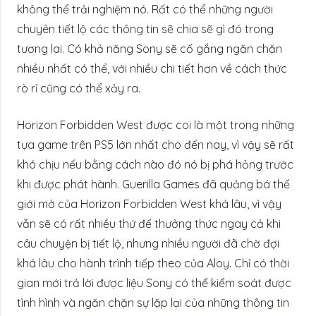
không thể trải nghiệm nó. Rất có thể những người
chuyên tiết lộ các thông tin sẽ chia sẽ gì đó trong
tương lai. Có khả năng Sony sẽ cố gắng ngăn chặn
nhiều nhất có thể, với nhiều chi tiết hơn về cách thức
rò rỉ cũng có thể xảy ra.
Horizon Forbidden West được coi là một trong những
tựa game trên PS5 lớn nhất cho đến nay, vì vậy sẽ rất
khó chịu nếu bằng cách nào đó nó bị phá hỏng trước
khi được phát hành. Guerilla Games đã quảng bá thế
giới mở của Horizon Forbidden West khá lâu, vì vậy
vẫn sẽ có rất nhiều thứ để thưởng thức ngay cả khi
câu chuyện bị tiết lộ, nhưng nhiều người đã chờ đợi
khá lâu cho hành trình tiếp theo của Aloy. Chỉ có thời
gian mới trả lời được liệu Sony có thể kiểm soát được
tình hình và ngăn chặn sự lặp lại của những thông tin