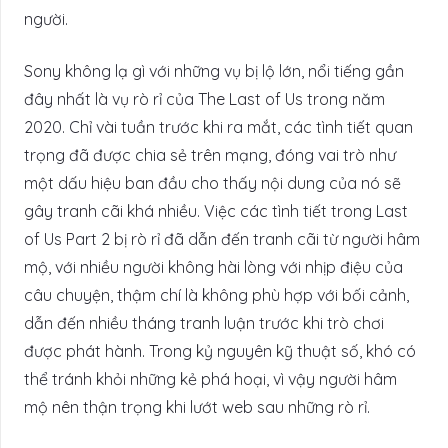
người.
Sony không lạ gì với những vụ bị lộ lớn, nổi tiếng gần
đây nhất là vụ rò rỉ của The Last of Us trong năm
2020. Chỉ vài tuần trước khi ra mắt, các tình tiết quan
trọng đã được chia sẻ trên mạng, đóng vai trò như
một dấu hiệu ban đầu cho thấy nội dung của nó sẽ
gây tranh cãi khá nhiều. Việc các tình tiết trong Last
of Us Part 2 bị rò rỉ đã dẫn đến tranh cãi từ người hâm
mộ, với nhiều người không hài lòng với nhịp điệu của
câu chuyện, thậm chí là không phù hợp với bối cảnh,
dẫn đến nhiều tháng tranh luận trước khi trò chơi
được phát hành. Trong kỷ nguyên kỹ thuật số, khó có
thể tránh khỏi những kẻ phá hoại, vì vậy người hâm
mộ nên thận trọng khi lướt web sau những rò rỉ.