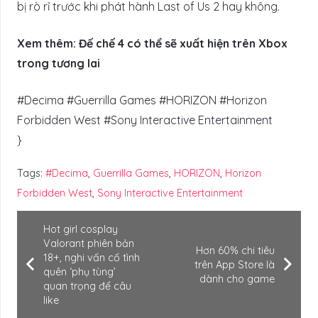
bị rò rỉ trước khi phát hành Last of Us 2 hay không.
Xem thêm: Đế chế 4 có thể sẽ xuất hiện trên Xbox
trong tương lai
#Decima #Guerrilla Games #HORIZON #Horizon
Forbidden West #Sony Interactive Entertainment
}
Tags:
#Decima
,
Guerrilla Games
,
HORIZON
,
Horizon
Forbidden West
,
Sony Interactive Entertainment
Hot girl cosplay
Valorant phiên bản
Hơn 60% chi tiêu
18+, nghi vấn cố tình
trên App Store là
quên ‘phụ tùng’
dành cho game
quan trọng để câu
like