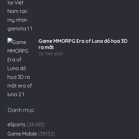
Game MMORPG Era of Luna đồ họa 3D
ra mắt
22 Th4 2021
Danh mục
eSports
(24.063)
Game Mobile
(39.152)