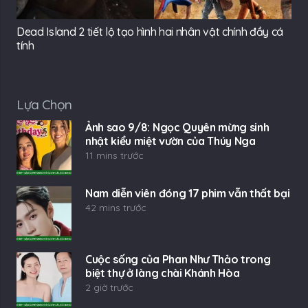
Dead Island 2 tiết lộ tạo hình hai nhân vật chính đầy cá
tính
Lựa Chọn
Ảnh sao 9/8: Ngọc Quyên mừng sinh
nhật kiểu miệt vườn của Thúy Nga
11 mins trước
Nam diễn viên đóng 17 phim vẫn thất bại
42 mins trước
Cuộc sống của Phan Như Thảo trong
biệt thự ở làng chài Khánh Hòa
2 giờ trước