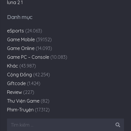
Danh mục
eSports
(24.063)
Game Mobile
(39.152)
Game Online
(14.093)
Game PC – Console
(10.083)
Khác
(43.987)
Cộng Đồng
(42.254)
Giftcode
(1.424)
Review
(227)
Thư Viện Game
(82)
Phim-Truyện
(17.312)
Tìm
kiếm