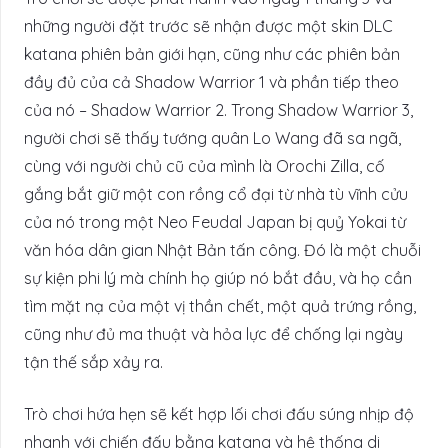
những người đặt trước sẽ nhận được một skin DLC
katana phiên bản giới hạn, cũng như các phiên bản
đầy đủ của cả Shadow Warrior 1 và phần tiếp theo
của nó – Shadow Warrior 2. Trong Shadow Warrior 3,
người chơi sẽ thấy tướng quân Lo Wang đã sa ngã,
cùng với người chủ cũ của mình là Orochi Zilla, cố
gắng bắt giữ một con rồng cổ đại từ nhà tù vĩnh cửu
của nó trong một Neo Feudal Japan bị quỷ Yokai từ
văn hóa dân gian Nhật Bản tấn công. Đó là một chuỗi
sự kiện phi lý mà chính họ giúp nó bắt đầu, và họ cần
tìm mặt nạ của một vị thần chết, một quả trứng rồng,
cũng như đủ ma thuật và hỏa lực để chống lại ngày
tận thế sắp xảy ra.
Trò chơi hứa hẹn sẽ kết hợp lối chơi đấu súng nhịp độ
nhanh với chiến đấu bằng katana và hệ thống di