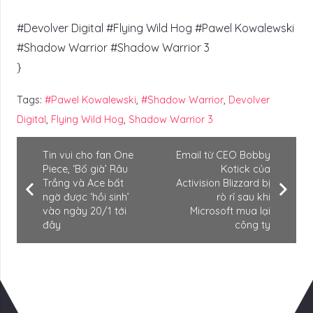
#Devolver Digital #Flying Wild Hog #Pawel Kowalewski
#Shadow Warrior #Shadow Warrior 3
}
Tags:
#Pawel Kowalewski
,
#Shadow Warrior
,
Devolver
Digital
,
Flying Wild Hog
,
Shadow Warrior 3
Tin vui cho fan One
Email từ CEO Bobby
Piece, ‘Bố già’ Râu
Kotick của
Trắng và Ace bất
Activision Blizzard bị
ngờ được ‘hồi sinh’
rò rỉ sau khi
vào ngày 20/1 tới
Microsoft mua lại
đây
công ty