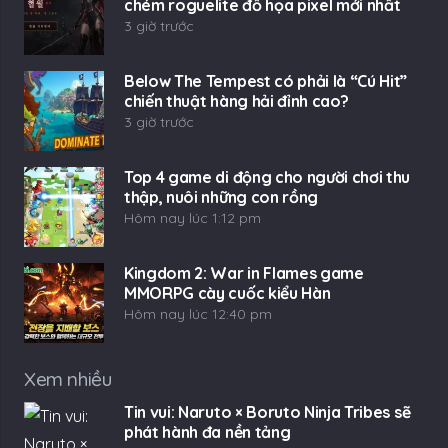
chém roguelite đồ họa pixel mới nhất
3 giờ trước
Below The Tempest có phải là “Cú Hit”
chiến thuật hàng hải đỉnh cao?
3 giờ trước
Top 4 game di động cho người chơi thu
thập, nuôi những con rồng
Hôm nay lúc 1:12 pm
Kingdom 2: War in Flames game
MMORPG cày cuốc kiểu Hàn
Hôm nay lúc 12:40 pm
Xem nhiều
Tin vui: Naruto × Boruto Ninja Tribes sẽ
phát hành đa nền tảng