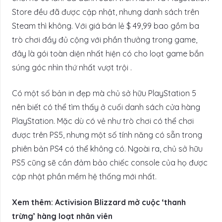
Store đều đã được cập nhật, nhưng danh sách trên
Steam thì không. Với giá bán lẻ $ 49,99 bao gồm ba
trò chơi đầy đủ cộng với phần thưởng trong game,
đây là gói toàn diện nhất hiện có cho loạt game bắn
súng góc nhìn thứ nhất vượt trội .
Có một số bản in đẹp mà chủ sở hữu PlayStation 5
nên biết có thể tìm thấy ở cuối danh sách cửa hàng
PlayStation. Mặc dù có vẻ như trò chơi có thể chơi
được trên PS5, nhưng một số tính năng có sẵn trong
phiên bản PS4 có thể không có. Ngoài ra, chủ sở hữu
PS5 cũng sẽ cần đảm bảo chiếc console của họ được
cập nhật phần mềm hệ thống mới nhất.
Xem thêm: Activision Blizzard mở cuộc ‘thanh
trừng’ hàng loạt nhân viên