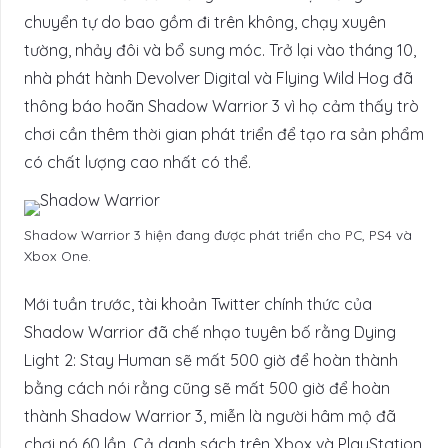
chuyển tự do bao gồm đi trên không, chạy xuyên
tường, nhảy đôi và bổ sung móc. Trở lại vào tháng 10,
nhà phát hành Devolver Digital và Flying Wild Hog đã
thông báo hoãn Shadow Warrior 3 vì họ cảm thấy trò
chơi cần thêm thời gian phát triển để tạo ra sản phẩm
có chất lượng cao nhất có thể.
Shadow Warrior 3 hiện đang được phát triển cho PC, PS4 và
Xbox One.
Mới tuần trước, tài khoản Twitter chính thức của
Shadow Warrior đã chế nhạo tuyên bố rằng Dying
Light 2: Stay Human sẽ mất 500 giờ để hoàn thành
bằng cách nói rằng cũng sẽ mất 500 giờ để hoàn
thành Shadow Warrior 3, miễn là người hâm mộ đã
chơi nó 60 lần. Cả danh sách trên Xbox và PlayStation