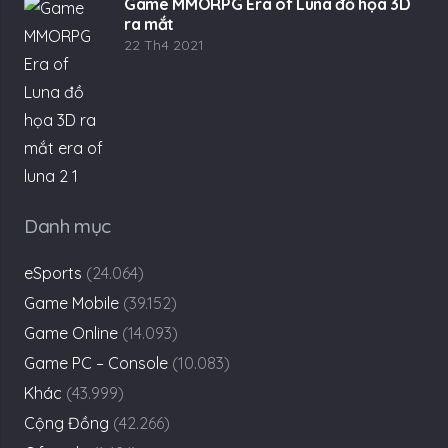
Game MMORPG Era of Luna đồ họa 3D
ra mắt
22 Th4 2021
Danh mục
eSports
(24.064)
Game Mobile
(39.152)
Game Online
(14.093)
Game PC – Console
(10.083)
Khác
(43.999)
Cộng Đồng
(42.266)