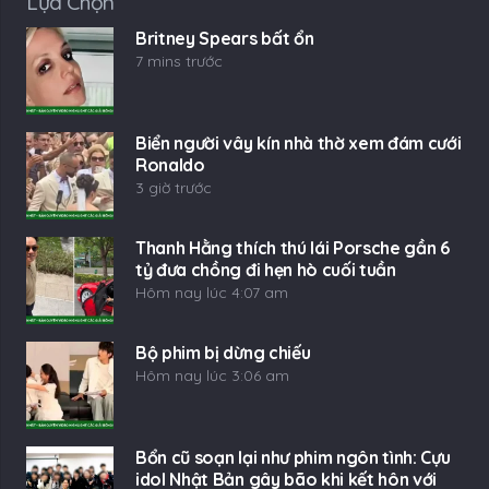
Lựa Chọn
Britney Spears bất ổn
7 mins trước
Biển người vây kín nhà thờ xem đám cưới
Ronaldo
3 giờ trước
Thanh Hằng thích thú lái Porsche gần 6
tỷ đưa chồng đi hẹn hò cuối tuần
Hôm nay lúc 4:07 am
Bộ phim bị dừng chiếu
Hôm nay lúc 3:06 am
Bổn cũ soạn lại như phim ngôn tình: Cựu
idol Nhật Bản gây bão khi kết hôn với