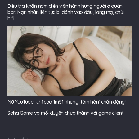
Điều tra khẩn nam diễn viên hành hung người ở quán
bar: Nạn nhân liên tục bị đánh vào đầu, lăng mạ, chửi
bới
Nữ YouTuber chỉ cao 1m51 nhưng ‘tâm hồn’ chấn động!
Soha Game và mối duyên chưa thành với game client