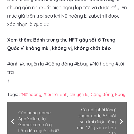
chúng gần như xuất hiện ngay lập tức và được đẩy lên
mức giá trên trời sau khi Nữ hoàng Elizabeth II được
xác nhận là qua đời.
Xem thêm: Bánh trung thu NFT gây sốt ở Trung
Quốc vì không mùi, không vị, không chất béo
#ảnh #chuyện lạ #Cộng đồng #Ebay #Nữ hoàng #túi
trà
}
Tags:
#Nữ hoàng
,
#túi trà
,
ảnh
,
chuyện lạ
,
Cộng đồng
,
Ebay
Cô gái ‘phải lòng’
Cửa hàng game
sugar dady 67 tuổi
AppGallery tại
sau khi được tặng
Gamescom có gì
nhà 12 tỷ và xe hơn
hấp dẫn người chơi?
1 tỷ