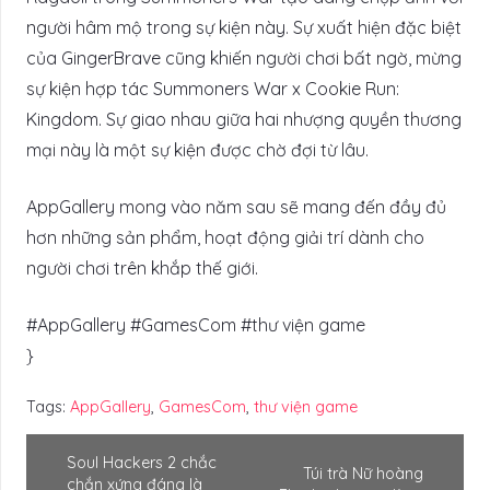
người hâm mộ trong sự kiện này. Sự xuất hiện đặc biệt
của GingerBrave cũng khiến người chơi bất ngờ, mừng
sự kiện hợp tác Summoners War x Cookie Run:
Kingdom. Sự giao nhau giữa hai nhượng quyền thương
mại này là một sự kiện được chờ đợi từ lâu.
AppGallery mong vào năm sau sẽ mang đến đầy đủ
hơn những sản phẩm, hoạt động giải trí dành cho
người chơi trên khắp thế giới.
#AppGallery #GamesCom #thư viện game
}
Tags:
AppGallery
,
GamesCom
,
thư viện game
Soul Hackers 2 chắc
Túi trà Nữ hoàng
chắn xứng đáng là