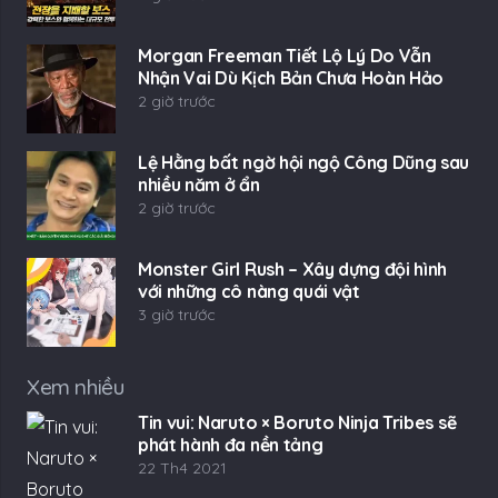
Morgan Freeman Tiết Lộ Lý Do Vẫn
Nhận Vai Dù Kịch Bản Chưa Hoàn Hảo
2 giờ trước
Lệ Hằng bất ngờ hội ngộ Công Dũng sau
nhiều năm ở ẩn
2 giờ trước
Monster Girl Rush – Xây dựng đội hình
với những cô nàng quái vật
3 giờ trước
Xem nhiều
Tin vui: Naruto × Boruto Ninja Tribes sẽ
phát hành đa nền tảng
22 Th4 2021