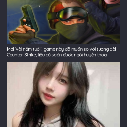
Mới ‘vài năm tuổi’, game này đã muốn so với tượng đài
Counter-Strike, liệu có soán được ngôi huyền thoại