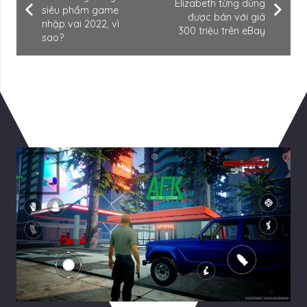
Elizabeth từng dùng
siêu phẩm game
được bán với giá
nhập vai 2022, vì
300 triệu trên eBay
sao?
Có Thể Bạn Quan tâm