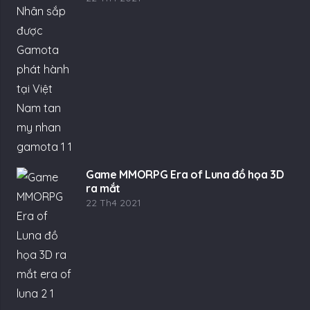
Game MMORPG Era of Luna đồ họa 3D
ra mắt
22 Th4 2021