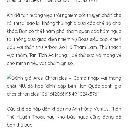
Khi đã tận hưởng việc trải nghiệm cốt truyện chán chê
rồi thì tại sao lại không thử nghía qua các chế độ chơi
khác. Bạn có thể khám phá, tham quan các hầm ngục
tới thông qua giao diện nhiệm vụ Boss siêu cấp, chiến
đấu với thần thú Arbor, Ao Hồ Tham Lam, Thử thách
vực thẳm, Tàn Tích Ác Mộng,… để thử sức và mang về
cho mình nhiều vật phẩm xịn sò.
Các chế độ hấp dẫn khác như Anh Hùng Ventus, Thần
Thú Huyền Thoại, hay Kho báu ngục cũng đáng để
bạn thử qua.