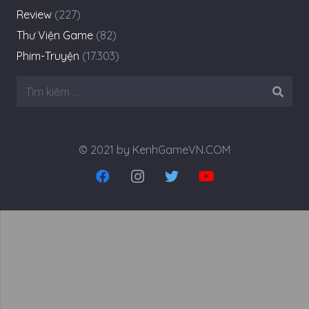
Review
(227)
Thư Viện Game
(82)
Phim-Truyện
(17.303)
Tìm
kiếm
cho:
© 2021 by KenhGameVN.COM