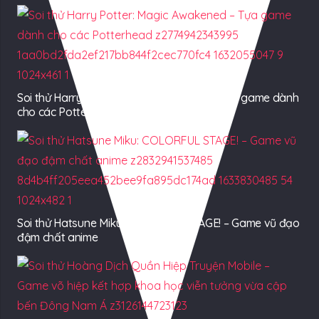
Soi thử Harry Potter: Magic Awakened – Tựa game dành
cho các Potterhead
Soi thử Hatsune Miku: COLORFUL STAGE! – Game vũ đạo
đậm chất anime