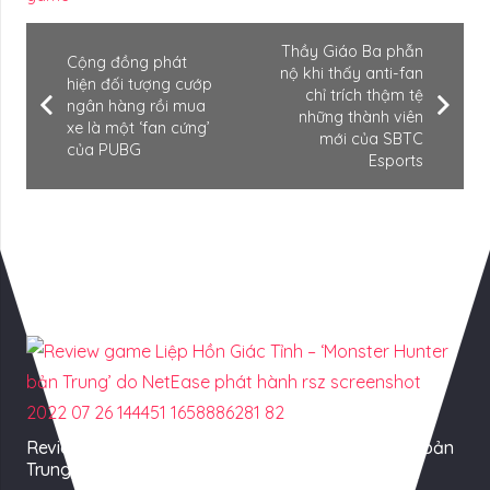
Thầy Giáo Ba phẫn
Cộng đồng phát
nộ khi thấy anti-fan
hiện đối tượng cướp
chỉ trích thậm tệ
ngân hàng rồi mua
những thành viên
xe là một ‘fan cứng’
mới của SBTC
của PUBG
Esports
Có Thể Bạn Quan tâm
Review game Liệp Hồn Giác Tỉnh – ‘Monster Hunter bản
Trung’ do NetEase phát hành