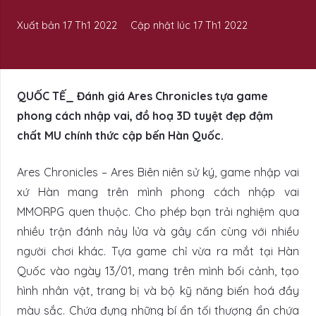
Xuất bản
17 Th1 2022
Cập nhật lúc
17 Th1 2022
QUỐC TẾ_ Đánh giá Ares Chronicles tựa game
phong cách nhập vai, đồ hoạ 3D tuyệt đẹp đậm
chất MU chính thức cập bến Hàn Quốc.
Ares Chronicles – Ares Biên niên sử ký, game nhập vai
xứ Hàn mang trên mình phong cách nhập vai
MMORPG quen thuộc. Cho phép bạn trải nghiệm qua
nhiều trận đánh nảy lửa và gây cấn cùng với nhiều
người chơi khác. Tựa game chỉ vừa ra mắt tại Hàn
Quốc vào ngày 13/01, mang trên mình bối cảnh, tạo
hình nhân vật, trang bị và bộ kỹ năng biến hoá đầy
màu sắc. Chứa đựng những bí ẩn tối thượng ẩn chứa