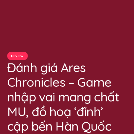
REVIEW
Đánh giá Ares
Chronicles – Game
nhập vai mang chất
MU, đồ hoạ ‘đỉnh’
cập bến Hàn Quốc