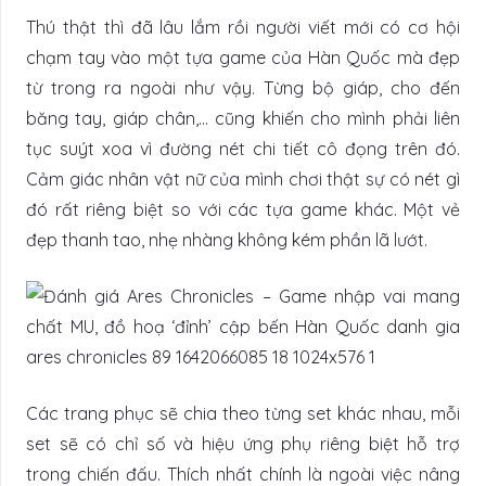
Thú thật thì đã lâu lắm rồi người viết mới có cơ hội
chạm tay vào một tựa game của Hàn Quốc mà đẹp
từ trong ra ngoài như vậy. Từng bộ giáp, cho đến
băng tay, giáp chân,… cũng khiến cho mình phải liên
tục suýt xoa vì đường nét chi tiết cô đọng trên đó.
Cảm giác nhân vật nữ của mình chơi thật sự có nét gì
đó rất riêng biệt so với các tựa game khác. Một vẻ
đẹp thanh tao, nhẹ nhàng không kém phần lã lướt.
Các trang phục sẽ chia theo từng set khác nhau, mỗi
set sẽ có chỉ số và hiệu ứng phụ riêng biệt hỗ trợ
trong chiến đấu. Thích nhất chính là ngoài việc nâng