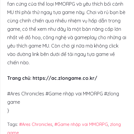
fan cứng của thể loại MMORPG và yêu thích bối cảnh
MU thì phải thử ngay tựa game này. Chơi và rủ bạn bè
cùng chinh chiến qua nhiều nhiệm vụ hấp dẫn trong
game, có thể xem như đây là một bản nâng cấp lớn
nhất về đồ hoạ, công nghệ và gameplay cho những ai
yêu thích game MU. Còn chờ gì nữa mà không click
vào đường link bên dưới để tải ngay tựa game về
chiến nào.
Trang chủ: https://ac.zlongame.co.kr/
#Ares Chronicles #Game nhập vai MMORPG #zlong
game
}
Tags:
#Ares Chronicles
,
#Game nhập vai MMORPG
,
zlong
game