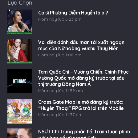
Lựa Chọn
Ca sĩ Phương Diễm Huyền là ai?
Hôm nay lúc 5:23 pm
Vai diễn đánh dấu màn tái xuất ngoạn
mục của Nữ hoàng wushu Thúy Hiền
Hôm nay lúc 1:08 pm
Tam Quốc Chí – Vương Chiến: Chinh Phục
Vương Quốc mở đăng ký trước tại sáu
thị trường Đông Nam Á
Hôm nay lúc 11:59 am
Cross Gate Mobile mở đăng ký trước:
“Huyền Thoại” RPG trở lại trên Mobile
Hôm nay lúc 11:37 am
NSƯT Chí Trung phản hồi tranh luận phim
giờ vàng cổ vũ ngoại tình