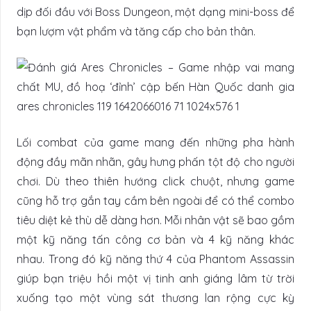
dịp đối đầu với Boss Dungeon, một dạng mini-boss để
bạn lượm vật phẩm và tăng cấp cho bản thân.
Lối combat của game mang đến những pha hành
động đầy mãn nhãn, gây hưng phấn tột độ cho người
chơi. Dù theo thiên hướng click chuột, nhưng game
cũng hỗ trợ gắn tay cầm bên ngoài để có thể combo
tiêu diệt kẻ thù dễ dàng hơn. Mỗi nhân vật sẽ bao gồm
một kỹ năng tấn công cơ bản và 4 kỹ năng khác
nhau. Trong đó kỹ năng thứ 4 của Phantom Assassin
giúp bạn triệu hồi một vị tinh anh giáng lâm từ trời
xuống tạo một vùng sát thương lan rộng cực kỳ