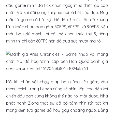
đầu game mình đã tick chọn ngay mức thiết lập cao
nhất. Và khi đổi sang thì phải nói là hết sức đẹp. May
mắn là game có hỗ trợ thiết lập 3 mức tốc độ khung
hình khác nhau bao gồm: 30FPS, 60FPS, và 90FPS. Nếu
máy bạn đủ mạnh thì có thể chọn mức thứ 3, riêng
mình thì chỉ cần 60FPS nên đã quá sức mượt mà rồi.
Mỗi khi nhân vật chạy map bạn cũng sẽ ngắm, vào
menu chỉnh trang bị bạn cũng sẽ nhìn tiếp, cho đến khi
chiến đấu bạn cũng không thể nào rời mắt được. Nhà
phát hành Zlong thật sự đã có tầm nhìn rất tốt khi
mang đến tựa game đồ hoạ gây choáng ngợp. Bằng