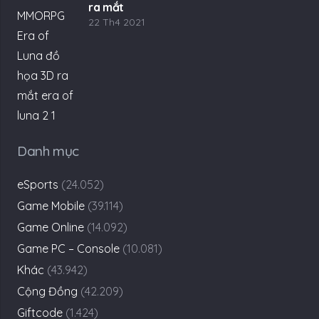
ra mắt
22 Th4 2021
Danh mục
eSports
(24.052)
Game Mobile
(39.114)
Game Online
(14.092)
Game PC – Console
(10.081)
Khác
(43.942)
Cộng Đồng
(42.209)
Giftcode
(1.424)