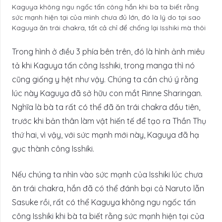
Kaguya không ngu ngốc tấn công hắn khi bà ta biết rằng
sức mạnh hiện tại của mình chưa đủ lớn, đó là lý do tại sao
Kaguya ăn trái chakra, tất cả chỉ để chống lại Isshiki mà thôi
Trong hình ở điều 3 phía bên trên, đó là hình ảnh miêu
tả khi Kaguya tấn công Isshiki, trong manga thì nó
cũng giống y hệt như vậy. Chúng ta cần chú ý rằng
lúc này Kaguya đã sở hữu con mắt Rinne Sharingan.
Nghĩa là bà ta rất có thể đã ăn trái chakra đầu tiên,
trước khi bản thân làm vật hiến tế để tạo ra Thần Thụ
thứ hai, vì vậy, với sức mạnh mới này, Kaguya đã hạ
gục thành công Isshiki.
Nếu chúng ta nhìn vào sức mạnh của Isshiki lúc chưa
ăn trái chakra, hắn đã có thể đánh bại cả Naruto lẫn
Sasuke rồi, rất có thể Kaguya không ngu ngốc tấn
công Isshiki khi bà ta biết rằng sức mạnh hiện tại của