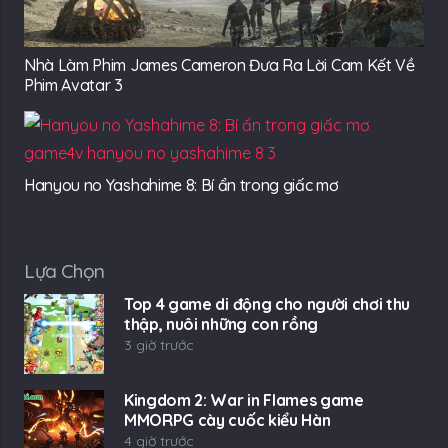
Nhà Làm Phim James Cameron Đưa Ra Lời Cam Kết Về
Phim Avatar 3
Hanyou no Yashahime 8: Bí ẩn trong giấc mơ
Lựa Chọn
Top 4 game di động cho người chơi thu
thập, nuôi những con rồng
3 giờ trước
Kingdom 2: War in Flames game
MMORPG cày cuốc kiểu Hàn
4 giờ trước