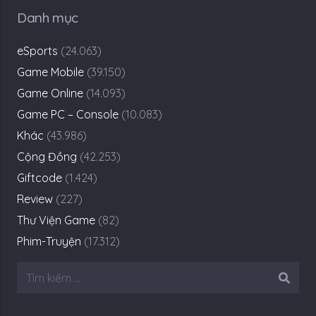
Danh mục
eSports
(24.063)
Game Mobile
(39.150)
Game Online
(14.093)
Game PC – Console
(10.083)
Khác
(43.986)
Cộng Đồng
(42.253)
Giftcode
(1.424)
Review
(227)
Thư Viện Game
(82)
Phim-Truyện
(17.312)
Tìm
kiếm
cho: