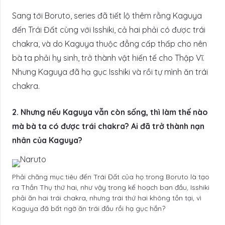
Sang tới Boruto, series đã tiết lộ thêm rằng Kaguya
đến Trái Đất cùng với Isshiki, cả hai phải có được trái
chakra, và do Kaguya thuộc đẳng cấp thấp cho nên
bà ta phải hy sinh, trở thành vật hiến tế cho Thập Vĩ.
Nhưng Kaguya đã hạ gục Isshiki và rồi tự mình ăn trái
chakra.
2. Nhưng nếu Kaguya vẫn còn sống, thì làm thế nào
mà bà ta có được trái chakra? Ai đã trở thành nạn
nhân của Kaguya?
Phải chăng mục tiêu đến Trái Đất của họ trong Boruto là tạo
ra Thần Thụ thứ hai, như vậy trong kế hoạch ban đầu, Isshiki
phải ăn hai trái chakra, nhưng trái thứ hai không tồn tại, vì
Kaguya đã bất ngờ ăn trái đầu rồi hạ gục hắn?