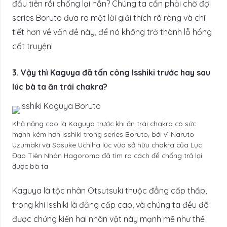
đầu tiên rồi chống lại hắn? Chúng ta cần phải chờ đợi
series Boruto đưa ra một lời giải thích rõ ràng và chi
tiết hơn về vấn đề này, để nó không trở thành lỗ hổng
cốt truyện!
3. Vậy thì Kaguya đã tấn công Isshiki trước hay sau
lúc bà ta ăn trái chakra?
Khả năng cao là Kaguya trước khi ăn trái chakra có sức
mạnh kém hơn Isshiki trong series Boruto, bởi vì Naruto
Uzumaki và Sasuke Uchiha lúc vừa sở hữu chakra của Lục
Đạo Tiên Nhân Hagoromo đã tìm ra cách để chống trả lại
được bà ta
Kaguya là tộc nhân Otsutsuki thuộc đẳng cấp thấp,
trong khi Isshiki là đẳng cấp cao, và chúng ta đều đã
được chứng kiến hai nhân vật này mạnh mẽ như thế