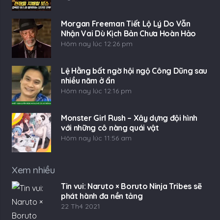
Morgan Freeman Tiết Lộ Lý Do Vẫn
Nhận Vai Dù Kịch Bản Chưa Hoàn Hảo
Hôm nay lúc 12:26 pm
Lệ Hằng bất ngờ hội ngộ Công Dũng sau
nhiều năm ở ẩn
Hôm nay lúc 12:16 pm
Monster Girl Rush – Xây dựng đội hình
với những cô nàng quái vật
Hôm nay lúc 11:56 am
Xem nhiều
Tin vui: Naruto × Boruto Ninja Tribes sẽ
phát hành đa nền tảng
22 Th4 2021