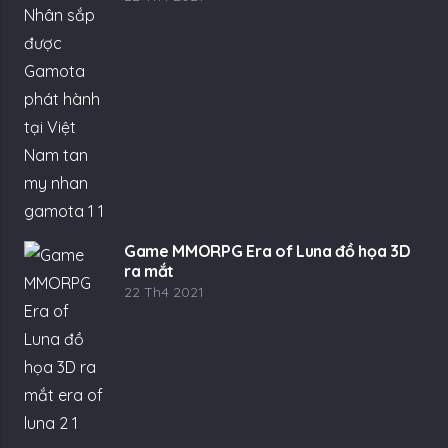
Game MMORPG Era of Luna đồ họa 3D
ra mắt
22 Th4 2021