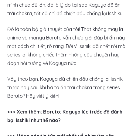
mình chưa đủ lớn, đó là lý do tại sao Kaguya đã ăn
trái chakra, tất cả chỉ để chiến đấu chống lại Isshiki.
Đó là toàn bộ giả thuyết của tôi! Thật không may là
anime và manga Boruto vẫn chưa giải đáp bí ẩn này
một cách chi tiết, rõ ràng. Bởi vì Isshiki đã chết rồi mà
series lại không chiếu thêm những câu chuyện hay
đoạn hồi tưởng về Kaguya nữa.
Vậy theo bạn, Kaguya đã chiến đấu chống lại Isshiki
trước hay sau khi bà ta ăn trái chakra trong series
Boruto? Hãy viết ý kiến!
>>> Xem thêm: Boruto: Kaguya lúc trước đã đánh
bại Isshiki như thế nào?