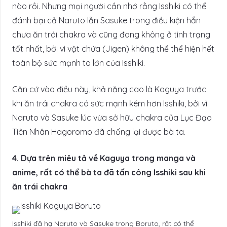
nào rồi. Nhưng mọi người cần nhớ rằng Isshiki có thể
đánh bại cả Naruto lẫn Sasuke trong điều kiện hắn
chưa ăn trái chakra và cũng đang không ở tình trạng
tốt nhất, bởi vì vật chứa (Jigen) không thể thể hiện hết
toàn bộ sức mạnh to lớn của Isshiki.
Căn cứ vào điều này, khả năng cao là Kaguya trước
khi ăn trái chakra có sức mạnh kém hơn Isshiki, bởi vì
Naruto và Sasuke lúc vừa sở hữu chakra của Lục Đạo
Tiên Nhân Hagoromo đã chống lại được bà ta.
4. Dựa trên miêu tả về Kaguya trong manga và
anime, rất có thể bà ta đã tấn công Isshiki sau khi
ăn trái chakra
Isshiki đã hạ Naruto và Sasuke trong Boruto, rất có thể