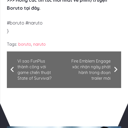
>>> Hóng các tin tức mới nhất về phim/truyện
Boruto tại đây.
#boruto #naruto
}
Tags:
boruto
,
naruto
Vì sao FunPlus
Fire Emblem Engage
thành công với
xác nhận ngày phát
game chiến thuật
hành trong đoạn
State of Survival?
trailer mới
Có Thể Bạn Quan tâm