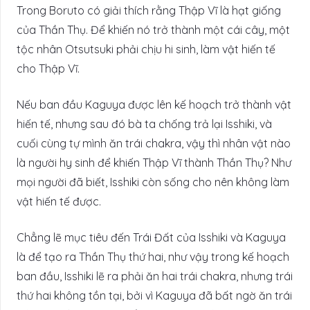
Trong Boruto có giải thích rằng Thập Vĩ là hạt giống
của Thần Thụ. Để khiến nó trở thành một cái cây, một
tộc nhân Otsutsuki phải chịu hi sinh, làm vật hiến tế
cho Thập Vĩ.
Nếu ban đầu Kaguya được lên kế hoạch trở thành vật
hiến tế, nhưng sau đó bà ta chống trả lại Isshiki, và
cuối cùng tự mình ăn trái chakra, vậy thì nhân vật nào
là người hy sinh để khiến Thập Vĩ thành Thần Thụ? Như
mọi người đã biết, Isshiki còn sống cho nên không làm
vật hiến tế được.
Chẳng lẽ mục tiêu đến Trái Đất của Isshiki và Kaguya
là để tạo ra Thần Thụ thứ hai, như vậy trong kế hoạch
ban đầu, Isshiki lẽ ra phải ăn hai trái chakra, nhưng trái
thứ hai không tồn tại, bởi vì Kaguya đã bất ngờ ăn trái