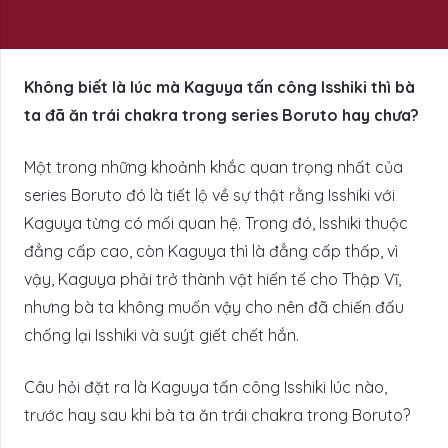
Không biết là lúc mà Kaguya tấn công Isshiki thì bà
ta đã ăn trái chakra trong series Boruto hay chưa?
Một trong những khoảnh khắc quan trọng nhất của
series Boruto đó là tiết lộ về sự thật rằng Isshiki với
Kaguya từng có mối quan hệ. Trong đó, Isshiki thuộc
đẳng cấp cao, còn Kaguya thì là đẳng cấp thấp, vì
vậy, Kaguya phải trở thành vật hiến tế cho Thập Vĩ,
nhưng bà ta không muốn vậy cho nên đã chiến đấu
chống lại Isshiki và suýt giết chết hắn.
Câu hỏi đặt ra là Kaguya tấn công Isshiki lúc nào,
trước hay sau khi bà ta ăn trái chakra trong Boruto?