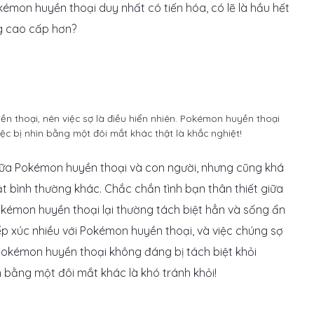
émon huyền thoại duy nhất có tiến hóa, có lẽ là hầu hết
g cao cấp hơn?
 thoại, nên việc sợ là điều hiển nhiên. Pokémon huyền thoại
c bị nhìn bằng một đôi mắt khác thật là khắc nghiệt!
iữa Pokémon huyền thoại và con người, nhưng cũng khá
t bình thường khác. Chắc chắn tình bạn thân thiết giữa
kémon huyền thoại lại thường tách biệt hẳn và sống ẩn
ếp xúc nhiều với Pokémon huyền thoại, và việc chúng sợ
. Pokémon huyền thoại không đáng bị tách biệt khỏi
 bằng một đôi mắt khác là khó tránh khỏi!