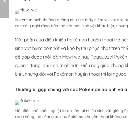
Pokémon bình thường dường như tìm thấy niềm vui khi ở xun
còn có ý nghĩ rằng bản thân là một sinh vật khác biệt, nhưn
Một phần của điều khiến Pokémon huyền thoại trở nên 
sinh vật hiếm có nhất và khó bị thu phục nhất trên th
để gặp được một đàn Mewtwo hay Rayquaza! Pokémon 
quanh đồng loại của mình hơn. Điều này giúp chúng k
biệt, nhưng đối với Pokémon huyền thoại thì lại ngược l
Thường bị gộp chung với các Pokémon ảo ảnh và á
Một điều khá khắc nghiệt là do tồn tại nhiều sinh vật giống
của chúng, tôi cảm giác như Pokémon huyền thoại không còn 