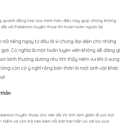
g quanh đồng loại của mình hơn, điều này giúp chúng không
g đối với Pokémon huyền thoại thì hoàn toàn ngược lại
nổi tiếng ngay từ đầu là vì chúng đại diện cho những
ế giới. Có nghĩa là một huấn luyện viên không dễ dàng gì
bình thường dường như tìm thấy niềm vui khi ở xung
hông còn có ý nghĩ rằng bản thân là một sinh vật khác
ại!
 thần
 Pokémon huyền thoại cho nên đã vô tình làm giảm đi sức hút
hiếm và còn trở nên kém nổi bật hơn hẳn so với lúc xưa