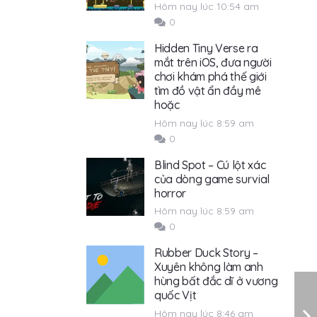
Hôm nay lúc 10:54 am
0
Hidden Tiny Verse ra
mắt trên iOS, đưa người
chơi khám phá thế giới
tìm đồ vật ẩn đầy mê
hoặc
Hôm nay lúc 8:59 am
0
Blind Spot – Cú lột xác
của dòng game survial
horror
Hôm nay lúc 8:59 am
0
Rubber Duck Story –
Xuyên không làm anh
hùng bất đắc dĩ ở vương
quốc Vịt
Hôm nay lúc 8:46 am