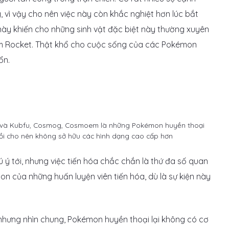
vì vậy cho nên việc này còn khắc nghiệt hơn lúc bắt
này khiến cho những sinh vật đặc biệt này thường xuyên
eam Rocket. Thật khổ cho cuộc sống của các Pokémon
ổn.
ull và Kubfu, Cosmog, Cosmoem là những Pokémon huyền thoại
rồi cho nên không sở hữu các hình dạng cao cấp hơn
hú ý tới, nhưng việc tiến hóa chắc chắn là thứ đa số quan
on của những huấn luyện viên tiến hóa, dù là sự kiện này
 nhưng nhìn chung, Pokémon huyền thoại lại không có cơ