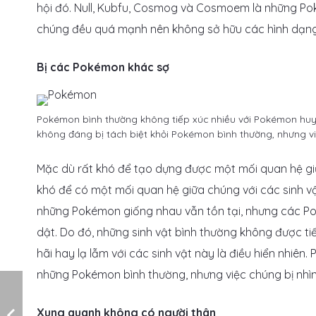
hội đó. Null, Kubfu, Cosmog và Cosmoem là những Pok
chúng đều quá mạnh nên không sở hữu các hình dạn
Bị các Pokémon khác sợ
Pokémon bình thường không tiếp xúc nhiều với Pokémon huyền
không đáng bị tách biệt khỏi Pokémon bình thường, nhưng việ
Mặc dù rất khó để tạo dựng được một mối quan hệ g
khó để có một mối quan hệ giữa chúng với các sinh vậ
những Pokémon giống nhau vẫn tồn tại, nhưng các Po
dật. Do đó, những sinh vật bình thường không được ti
hãi hay lạ lẫm với các sinh vật này là điều hiển nhiên
những Pokémon bình thường, nhưng việc chúng bị nhìn
Xung quanh không có người thân