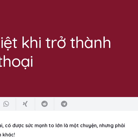
ệt khi trở thành
thoại
i, có được sức mạnh to lớn là một chuyện, nhưng phải
n khác!