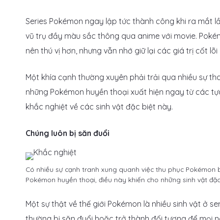
Series Pokémon ngay lập tức thành công khi ra mắt lầ
vũ trụ đầy màu sắc thông qua anime với movie. Pokém
nên thú vị hơn, nhưng vẫn nhớ giữ lại các giá trị cốt lõ
Một khía cạnh thường xuyên phải trải qua nhiều sự tha
những Pokémon huyền thoại xuất hiện ngay từ các tựa
khắc nghiệt về các sinh vật đặc biệt này.
Chúng luôn bị săn đuổi
Có nhiều sự cạnh tranh xung quanh việc thu phục Pokémon bì
Pokémon huyền thoại, điều này khiến cho những sinh vật đặc 
Một sự thật về thế giới Pokémon là nhiều sinh vật ở 
thường bị săn đuổi hoặc trở thành đối tượng để mọi n