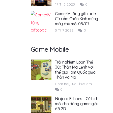
17 Th3 2023
0
Game4V tặng giftcode
Cửu Âm Chân Kinh mừng
máy chủ mới 05/07
5 Th7 2022
0
Game Mobile
Trải nghiệm Loạn Thế
3Q: Thần Ma Lệnh với
thế giới Tam Quốc giữa
Thần và Ma
Hôm nay lúc 11:05 am
0
Ninjora Echoes – Cú hích
mới cho dòng game giải
đố 2D