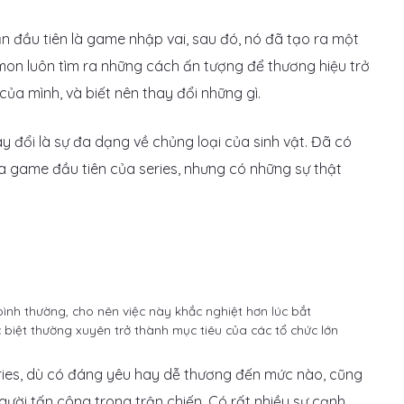
n đầu tiên là game nhập vai, sau đó, nó đã tạo ra một
on luôn tìm ra những cách ấn tượng để thương hiệu trở
i của mình, và biết nên thay đổi những gì.
y đổi là sự đa dạng về chủng loại của sinh vật. Đã có
 game đầu tiên của series, nhưng có những sự thật
nh thường, cho nên việc này khắc nghiệt hơn lúc bắt
biệt thường xuyên trở thành mục tiêu của các tổ chức lớn
series, dù có đáng yêu hay dễ thương đến mức nào, cũng
gười tấn công trong trận chiến. Có rất nhiều sự cạnh