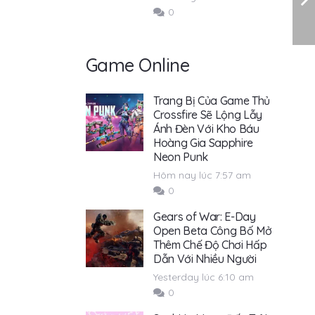
0
Game Online
Trang Bị Của Game Thủ
Crossfire Sẽ Lộng Lẫy
Ánh Đèn Với Kho Báu
Hoàng Gia Sapphire
Neon Punk
Hôm nay lúc 7:57 am
0
Gears of War: E-Day
Open Beta Công Bố Mở
Thêm Chế Độ Chơi Hấp
Dẫn Với Nhiều Người
Yesterday lúc 6:10 am
0