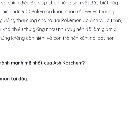
 và chính điều đó giúp cho những sinh vật đặc biệt này
ất hiện hơn 900 Pokémon khác nhau rồi. Series thường
ng đồng thời cũng cho ra đời Pokémon ảo ảnh với á thần,
ại khá nhiều thứ giống nhau như vậy nên đã làm giảm đi
chúng không còn hiếm và còn trở nên kém nổi bật hơn
 hành mạnh mẽ nhất của Ash Ketchum?
mon tại đây.