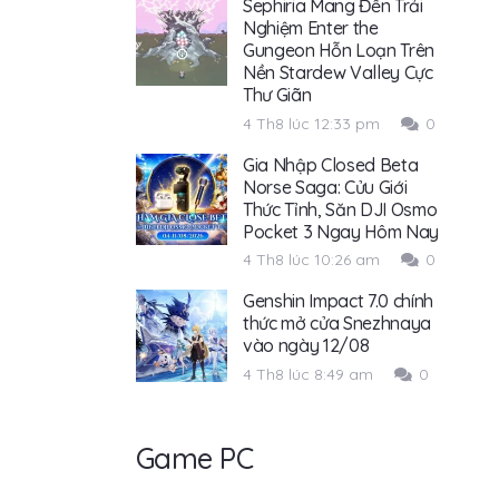
Sephiria Mang Đến Trải
Nghiệm Enter the
Gungeon Hỗn Loạn Trên
Nền Stardew Valley Cực
Thư Giãn
4 Th8 lúc 12:33 pm
0
Gia Nhập Closed Beta
Norse Saga: Cửu Giới
Thức Tỉnh, Săn DJI Osmo
Pocket 3 Ngay Hôm Nay
4 Th8 lúc 10:26 am
0
Genshin Impact 7.0 chính
thức mở cửa Snezhnaya
vào ngày 12/08
4 Th8 lúc 8:49 am
0
Game PC