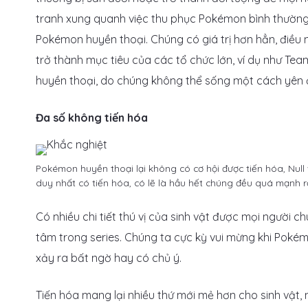
tranh xung quanh việc thu phục Pokémon bình thường, 
Pokémon huyền thoại. Chúng có giá trị hơn hẳn, điều 
trở thành mục tiêu của các tổ chức lớn, ví dụ như T
huyền thoại, do chúng không thể sống một cách yên 
Đa số không tiến hóa
Pokémon huyền thoại lại không có cơ hội được tiến hóa, N
duy nhất có tiến hóa, có lẽ là hầu hết chúng đều quá mạnh 
Có nhiều chi tiết thú vị của sinh vật được mọi người c
tâm trong series. Chúng ta cực kỳ vui mừng khi Pokém
xảy ra bất ngờ hay có chủ ý.
Tiến hóa mang lại nhiều thứ mới mẻ hơn cho sinh vật,