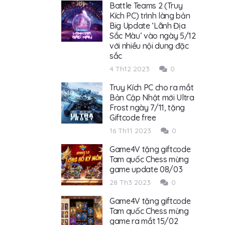
Battle Teams 2 (Truy
Kích PC) trình làng bản
Big Update ‘Lãnh Địa
Sắc Màu’ vào ngày 5/12
với nhiều nội dung đặc
sắc
4 Th12 2023
0
Truy Kích PC cho ra mắt
Bản Cập Nhật mới Ultra
Frost ngày 7/11, tặng
Giftcode free
16 Th11 2023
0
Game4V tặng giftcode
Tam quốc Chess mừng
game update 08/03
28 Th3 2023
0
Game4V tặng giftcode
Tam quốc Chess mừng
game ra mắt 15/02