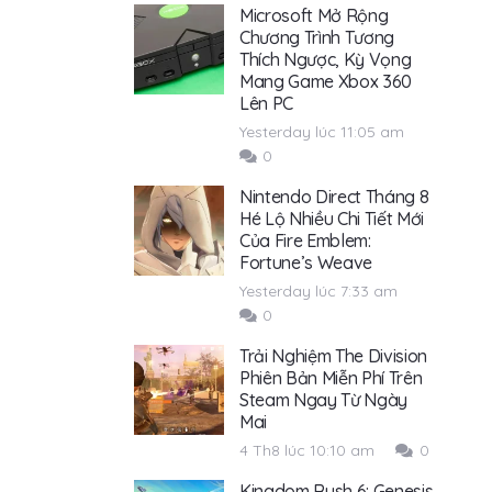
Microsoft Mở Rộng
Chương Trình Tương
Thích Ngược, Kỳ Vọng
Mang Game Xbox 360
Lên PC
Yesterday lúc 11:05 am
0
Nintendo Direct Tháng 8
Hé Lộ Nhiều Chi Tiết Mới
Của Fire Emblem:
Fortune’s Weave
Yesterday lúc 7:33 am
0
Trải Nghiệm The Division
Phiên Bản Miễn Phí Trên
Steam Ngay Từ Ngày
Mai
4 Th8 lúc 10:10 am
0
Kingdom Rush 6: Genesis