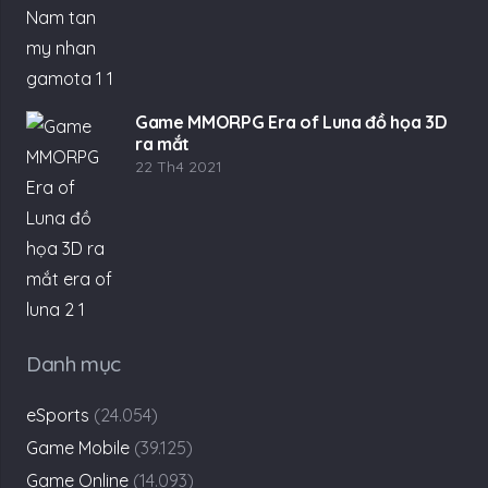
Game MMORPG Era of Luna đồ họa 3D
ra mắt
22 Th4 2021
Danh mục
eSports
(24.054)
Game Mobile
(39.125)
Game Online
(14.093)