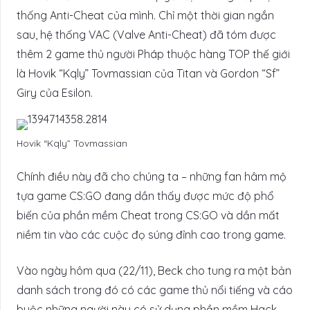
thống Anti-Cheat của mình. Chỉ một thời gian ngắn
sau, hệ thống VAC (Valve Anti-Cheat) đã tóm được
thêm 2 game thủ người Pháp thuộc hàng TOP thế giới
là Hovik “Kqly” Tovmassian của Titan và Gordon “Sf”
Giry của Esilon.
Hovik “Kqly” Tovmassian
Chính điều này đã cho chúng ta – những fan hâm mộ
tựa game CS:GO đang dần thấy được mức độ phổ
biến của phần mềm Cheat trong CS:GO và dần mất
niềm tin vào các cuộc đọ súng đỉnh cao trong game.
Vào ngày hôm qua (22/11), Beck cho tung ra một bản
danh sách trong đó có các game thủ nổi tiếng và cáo
buộc những người này có sử dụng phần mềm Hack,