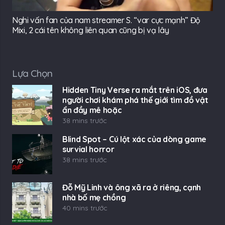
Nghi vấn fan của nam streamer S. “var cực mạnh” Độ
Mixi, 2 cái tên không liên quan cũng bị vạ lây
Lựa Chọn
Hidden Tiny Verse ra mắt trên iOS, đưa
người chơi khám phá thế giới tìm đồ vật
ẩn đầy mê hoặc
38 mins trước
Blind Spot – Cú lột xác của dòng game
survial horror
38 mins trước
Đỗ Mỹ Linh và ông xã ra ở riêng, cạnh
nhà bố mẹ chồng
40 mins trước