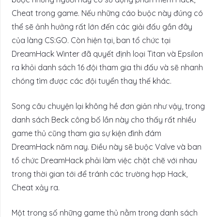
Cheat trong game. Nếu n
hững cáo buộc này đúng có
thể sẽ ảnh hưởng rất lớn đến các giải đấu gần đây
của làng CS:GO. Còn hiện tại, ban tổ chức tại
DreamHack Winter đã quyết định loại Titan và Epsilon
ra khỏi danh sách 16 đội tham gia thi đấu và sẽ nhanh
chóng tìm được các đội tuyển thay thế khác.
Song câu chuyện lại không hề đơn giản như vậy, trong
danh sách Beck công bố lần này cho thấy rất nhiều
game thủ cũng tham gia sự kiện đình đám
DreamHack năm nay. Điều này sẽ buộc Valve và ban
tổ chức DreamHack phải làm việc chặt chẽ với nhau
trong thời gian tới để tránh các trường hợp Hack,
Cheat xảy ra.
Một trong số những game thủ nằm trong danh sách