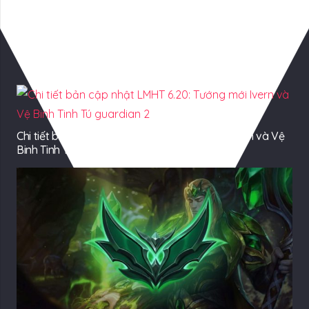
Có Thể Bạn Quan tâm
Chi tiết bản cập nhật LMHT 6.20: Tướng mới Ivern và Vệ
Binh Tinh Tú