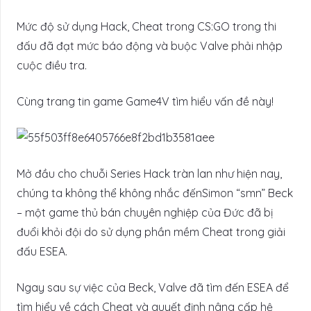
Mức độ sử dụng Hack, Cheat trong CS:GO trong thi
đấu đã đạt mức báo động và buộc Valve phải nhập
cuộc điều tra.
Cùng trang tin game Game4V tìm hiểu vấn đề này!
Mở đầu cho chuỗi Series Hack tràn lan như hiện nay,
chúng ta không thể không nhắc đến
Simon “smn” Beck
– một game thủ bán chuyên nghiệp của Đức đã bị
đuổi khỏi đội do sử dụng phần mềm Cheat trong giải
đấu ESEA.
Ngay sau sự việc của Beck, Valve đã tìm đến ESEA để
tìm hiểu về cách Cheat và quyết định nâng cấp hệ