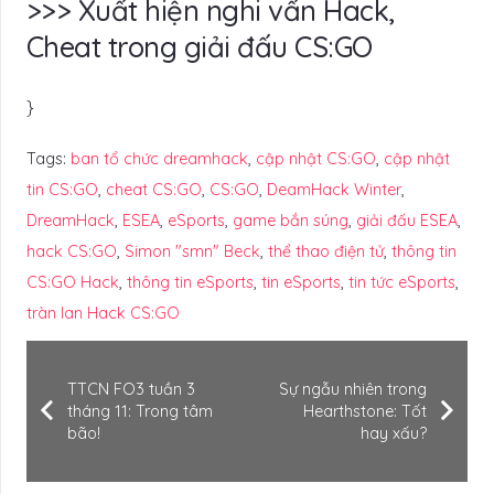
>>> Xuất hiện nghi vấn Hack,
Cheat trong giải đấu CS:GO
}
Tags:
ban tổ chức dreamhack
,
cập nhật CS:GO
,
cập nhật
tin CS:GO
,
cheat CS:GO
,
CS:GO
,
DeamHack Winter
,
DreamHack
,
ESEA
,
eSports
,
game bắn súng
,
giải đấu ESEA
,
hack CS:GO
,
Simon "smn" Beck
,
thể thao điện tử
,
thông tin
CS:GO Hack
,
thông tin eSports
,
tin eSports
,
tin tức eSports
,
tràn lan Hack CS:GO
TTCN FO3 tuần 3
Sự ngẫu nhiên trong
tháng 11: Trong tâm
Hearthstone: Tốt
bão!
hay xấu?