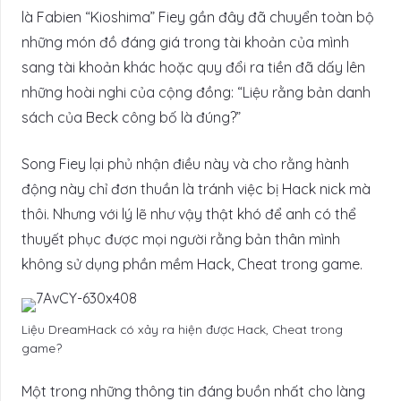
là Fabien “Kioshima” Fiey gần đây đã chuyển toàn bộ
những món đồ đáng giá trong tài khoản của mình
sang tài khoản khác hoặc quy đổi ra tiền đã dấy lên
những hoài nghi của cộng đồng: “Liệu rằng bản danh
sách của Beck công bố là đúng?”
Song Fiey lại phủ nhận điều này và cho rằng hành
động này chỉ đơn thuần là tránh việc bị Hack nick mà
thôi. Nhưng với lý lẽ như vậy thật khó để anh có thể
thuyết phục được mọi người rằng bản thân mình
không sử dụng phần mềm Hack, Cheat trong game.
Liệu DreamHack có xảy ra hiện được Hack, Cheat trong
game?
Một trong những thông tin đáng buồn nhất cho làng