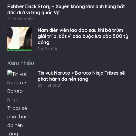
Rubber Duck Story – Xuyên không làm anh hùng bất
đắc dĩ ở vương quốc Vịt
51 mins trước
Nam diễn viên lao đao sau khi bà trùm
giải trí bị bắt vì cáo buộc lừa đảo 500 tỷ
đồng
1 giờ trước
Xem nhiều
Tin vui: Naruto × Boruto Ninja Tribes sẽ
phát hành đa nền tảng
22 Th4 2021