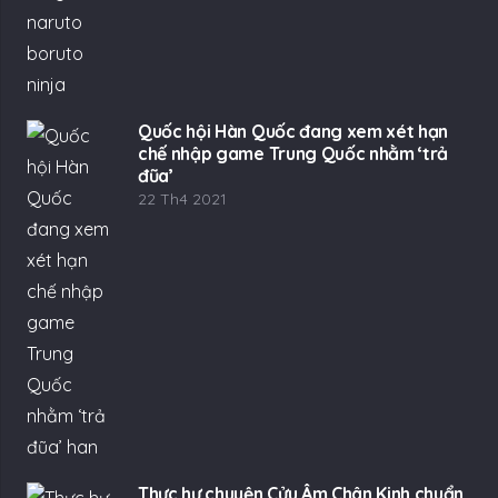
Quốc hội Hàn Quốc đang xem xét hạn
chế nhập game Trung Quốc nhằm ‘trả
đũa’
22 Th4 2021
Thực hư chuyện Cửu Âm Chân Kinh chuẩn