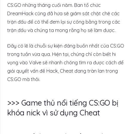
CS:GO những tháng cuối năm. Ban tổ chức
DreamHack cũng đã hứa sẽ giám sát chặt chẽ các
trận đấu để có thể đem lại sự công bằng trong các
trận đấu và chúng ta mong rằng họ sẽ làm được.
Đây có lẽ là chuỗi sự kiện đáng buồn nhất của CS:GO
trong tuần vừa qua. Hiện tại, chúng chỉ còn biết hi
vọng vào Valve sẽ nhanh chóng tìm ra được cách để
giải quyết vấn đề Hack, Cheat đang tràn lan trong
CS:GO mà thôi.
>>> Game thủ nổi tiếng CS:GO bị
khóa nick vì sử dụng Cheat