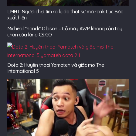
LMHT: Người chơi tìm ra lý do thật sự mà rank Lục Bảo
xuất hiện
Micheal “handi” Oloson – Cỗ máy AWP không cần tay
chân của làng CS:GO
Dota 2: Huyền thoại Yamateh và giấc mơ The
International 5