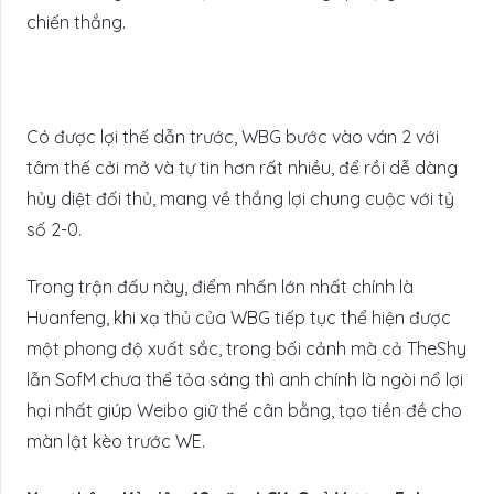
chiến thắng.
Có được lợi thế dẫn trước, WBG bước vào ván 2 với
tâm thế cởi mở và tự tin hơn rất nhiều, để rồi dễ dàng
hủy diệt đối thủ, mang về thắng lợi chung cuộc với tỷ
số 2-0.
Trong trận đấu này, điểm nhấn lớn nhất chính là
Huanfeng, khi xạ thủ của WBG tiếp tục thể hiện được
một phong độ xuất sắc, trong bối cảnh mà cả TheShy
lẫn SofM chưa thể tỏa sáng thì anh chính là ngòi nổ lợi
hại nhất giúp Weibo giữ thế cân bằng, tạo tiền đề cho
màn lật kèo trước WE.