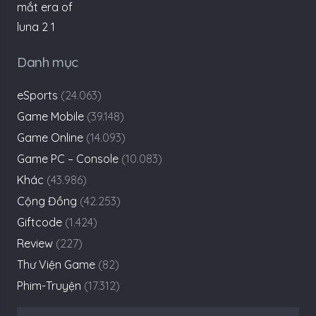
Danh mục
eSports
(24.063)
Game Mobile
(39.148)
Game Online
(14.093)
Game PC – Console
(10.083)
Khác
(43.986)
Cộng Đồng
(42.253)
Giftcode
(1.424)
Review
(227)
Thư Viện Game
(82)
Phim-Truyện
(17.312)
Tìm