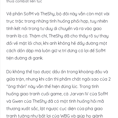
thua combat liên tục
Về phần SofM và TheShy, bộ đôi này vẫn còn một vài
trục trặc trong những tình huống phối hợp, tuy nhiên
tính kết nối trong tư duy di chuyển và ra vào giao
tranh là có. Thậm chí, TheShy đã cho thấy rõ sự thay
đổi về mặt lối chơi, khi anh không hề đẩy đường một
cách dồn dập mà luôn giữ vị trí đứng có lợi để SofM
tiện đường đi gank.
Dù không thể tạo được dấu ấn trong khoảng đầu và
giữa trận, nhưng khi cần thì phẩm chất ngôi sao của 2
“ông thần” này vẫn thể hiện đúng lúc. Trong tình
huống giao tranh cuối game, cả Jarvan IV của SofM
và Gwen của TheShy đã có một tình huống hồi mã
thương xuất sắc, lật ngược cục diện của pha giao
tranh tưởng như bất lợi của WBG và giúp họ giành