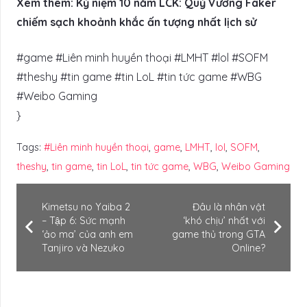
Xem thêm: Kỷ niệm 10 năm LCK: Quỷ Vương Faker
chiếm sạch khoảnh khắc ấn tượng nhất lịch sử
#game #Liên minh huyền thoại #LMHT #lol #SOFM
#theshy #tin game #tin LoL #tin tức game #WBG
#Weibo Gaming
}
Tags:
#Liên minh huyền thoại
,
game
,
LMHT
,
lol
,
SOFM
,
theshy
,
tin game
,
tin LoL
,
tin tức game
,
WBG
,
Weibo Gaming
Kimetsu no Yaiba 2
Đâu là nhân vật
– Tập 6: Sức mạnh
‘khó chịu’ nhất với
‘ảo ma’ của anh em
game thủ trong GTA
Tanjiro và Nezuko
Online?