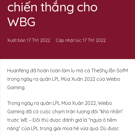
chiến thắng cho
WBG
Xuất bản
17 Th1 2022
Cập nhật lúc
17 Th1 2022
Huanfeng đã hoàn toàn làm lu mờ cả TheShy lẫn SofM
trong ngày ra quân LPL Mùa Xuân 2022 của Weibo
Gaming.
Trong ngày ra quân LPL Mùa Xuân 2022, Weibo
Gaming đã có cuộc chạm trán tương đối “khó nhằn”
trước WE – Đối thủ được đánh giá là “ngựa ô tiềm
năng” của LPL trong giải mùa hè vừa qua. Dù được