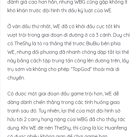
đánh giá cao hơn hẳn, nhưng WBG cũng gặp không ít
khó khăn trước đội hình thi đấu kỷ luật của WE.
Ở ván đấu thứ nhất, WE đã có khởi đầu cực tốt khi
vượt trội trong giai đoạn đi đường ở cả 3 cánh. Duy chỉ
có TheShy là tỏ ra thắng thế trước BiuBiu bên phía
WE, nhưng đối phương đã nhanh chóng dập tắt lợi thế
này bằng cách tập trung tấn công lên đường trên, lấy
trụ sớm và không cho phép “TopGod” thoải mái di
chuyển.
Có được một giai đoạn đầu game trội hơn, WE dễ
dàng dành chiến thắng trong các tình huống giao
tranh sau đó. Tuy nhiên, lợi thế của một đội hình sở
hữu tới 2 carry hạng nặng của WBG đã cho thấy tác
dụng. Khi WE đè nén TheShy, thì cũng là lúc Huanfeng
có được nhiều không gian để chơi game hơn.