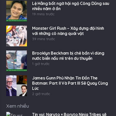
Lệ Hằng bất ngờ hội ngộ Công Dũng sau
nhiều năm ở ẩn
19 mins trước
Monster Girl Rush – Xây dựng đội hình
với những cô nàng quái vật
39 mins trước
Brooklyn Beckham bị chê bẩn vì dùng
nước biển nấu mì trên du thuyền
1 giờ trước
James Gunn Phủ Nhận Tin Đồn The
Batman: Part II Và Part III Sẽ Quay Cùng
Lúc
2 giờ trước
Xem nhiều
Tin vui: Naruto × Boruto Ninja Tribes sẽ