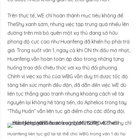
Trên thực tế, WE chỉ hoàn thành mục tiêu không để
TheShy xanh sớm, nhưng việc tập trung quá nhiều lên
đường trên mà bỏ quên một xạ thủ đang sở hữu
phong độ cực cao như Huanfeng đã khiến họ phải trả
giá. Trong suốt ván 1, ngay cả khi ON thi đấu mờ nhạt,
Huanfeng vẫn hoàn toàn áp đảo trong những từng
huống trao đổi chiêu thức với xạ thủ đối phương.
Chính vì việc xạ thủ của WBG vẫn duy trì được tốc độ
tăng tiến sức mạnh đều đặn, đã dẫn đến việc WE dù
liên tục thắng giao tranh nhưng khoảng cách về tài
nguyên lại không hề tăng tiến, do Aphelios trong tay
“Thầy Huấn” vẫn liên tục gỡ điểm cho các đồng đội.
Huanfeng liên tục giữ lại lợi thế cho WBG trong ván 1 dù họ