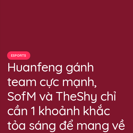
ESPORTS
Huanfeng gánh
team cực mạnh,
SofM và TheShy chỉ
cần 1 khoảnh khắc
tỏa sáng để mang về