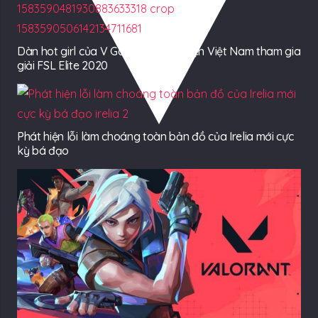
Dàn hot girl của V Gaming sẽ đại diện Việt Nam tham gia
giải FSL Elite 2020
Phát hiện lỗi làm choáng toàn bản đồ của Irelia mới cực
kỳ bá đạo