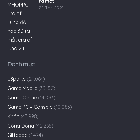
ra mắt
22 Th4 2021
Danh mục
eSports
(24.064)
Game Mobile
(39.152)
Game Online
(14.093)
Game PC – Console
(10.083)
Khác
(43.998)
Cộng Đồng
(42.265)
Giftcode
(1.424)