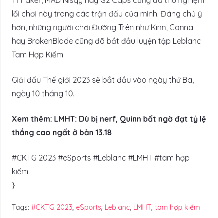
lối chơi này trong các trận đấu của mình. Đáng chú ý
hơn, những người chơi Đường Trên như Kinn, Canna
hay BrokenBlade cũng đã bắt đầu luyện tập Leblanc
Tam Hợp Kiếm.
Giải đấu Thế giới 2023 sẽ bắt đầu vào ngày thứ Ba,
ngày 10 tháng 10.
Xem thêm: LMHT: Dù bị nerf, Quinn bất ngờ đạt tỷ lệ
thắng cao ngất ở bản 13.18
#CKTG 2023 #eSports #Leblanc #LMHT #tam hợp
kiếm
}
Tags:
#CKTG 2023
,
eSports
,
Leblanc
,
LMHT
,
tam hợp kiếm