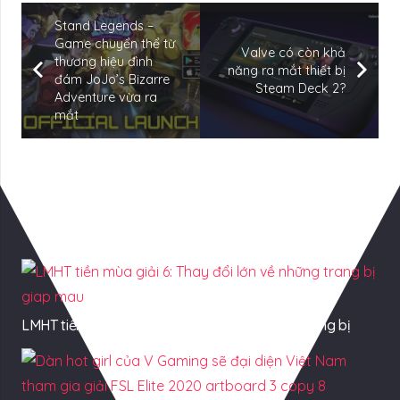
Stand Legends –
Game chuyển thể từ
Valve có còn khả
thương hiệu đình
năng ra mắt thiết bị
đám JoJo’s Bizarre
Steam Deck 2?
Adventure vừa ra
mắt
Có Thể Bạn Quan tâm
LMHT tiền mùa giải 6: Thay đổi lớn về những trang bị