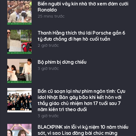
Biển người vây kín nhà thờ xem đám cưới
Ronaldo
25 mins trước
Thanh Hằng thích thú lái Porsche gần 6
tỷ đưa chồng đi hẹn hò cuối tuần
2 giờ trước
Bộ phim bị dừng chiếu
3 giờ trước
Bổn cũ soạn lại như phim ngôn tình: Cựu
idol Nhật Bản gây bão khi kết hôn với
thầy giáo chủ nhiệm hơn 17 tuổi sau 7
năm kiên trì theo đuổi
3 giờ trước
BLACKPINK xin lỗi vì kỷ niệm 10 năm thiếu
sót, vì sao Lisa đăng bài chúc mừng