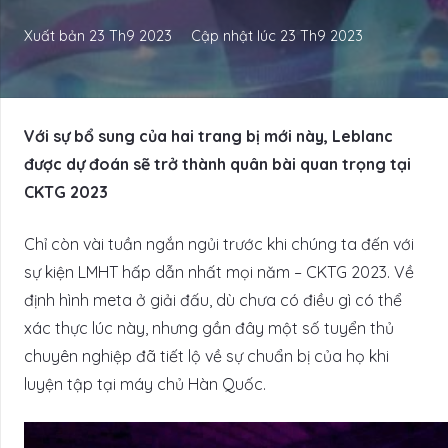
Xuất bản
23 Th9 2023
Cập nhật lúc
23 Th9 2023
Với sự bổ sung của hai trang bị mới này, Leblanc
được dự đoán sẽ trở thành quân bài quan trọng tại
CKTG 2023
Chỉ còn vài tuần ngắn ngủi trước khi chúng ta đến với
sự kiện LMHT hấp dẫn nhất mọi năm – CKTG 2023. Về
định hình meta ở giải đấu, dù chưa có điều gì có thể
xác thực lúc này, nhưng gần đây một số tuyển thủ
chuyên nghiệp đã tiết lộ về sự chuẩn bị của họ khi
luyện tập tại máy chủ Hàn Quốc.