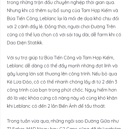
trong những trận đấu chuyên nghiệp thời gian qua.
Nhưng khi có thêm sự bổ sung của Tam Hợp Kiếm và
Búa Tiến Công, Leblanc lại là mối đe dọa khó chịu đối
với 2 cánh đẩy lẻ. Đồng thời, người chơi Đường Trên
cũng có thể lựa chọn cô với sải tay dài, dễ farm khi có
Dao Điện Statikk.
Với sự trợ giúp từ Búa Tiến Công và Tam Hợp Kiếm,
Leblanc dễ dàng có thể đẩy mạnh những đợt lính và
gây lượng lớn sát thương lên công trình. Nếu bỏ qua
Kẻ Lừa Đảo, cô có thể nhanh chóng lấy đi từ 2 đến 3
công trình của bạn trong phút chốc. Nguy hiểm hơn
đó là việc khóa cứng cô nàng này vô cùng khó khăn
khi Leblanc có đến 2 lần Biến Ảnh để tẩu thoát.
Trong tuần vừa qua, những ngôi sao Đường Giữa như
T1 Faker, MAD Nisqy hay G2 Caps cũng đã thử nghiệm