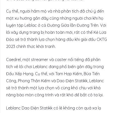
Cụ thể, người hâm mộ và nhà phân tích đã chú ý đến
một xu hướng gần đây cũng những người chơi khi họ
luyện tập Leblac ở cả Đường Giữa lẫn Đường Trên. Với
lối xây dựng trang bị hoàn toàn mới, rất có thể Kẻ Lừa
Đảo sẽ trở thành lựa chọn hàng đầu khi giải đấu CKTG
2023 chính thức khởi tranh.
Caedrel, một streamer và caster nổi tiếng đã phân
tích về lối chơi Leblanc đang phổ biến gần đây trong
Đấu Xếp Hạng. Cụ thể, với Tam Hợp Kiếm, Búa Tiến
Công, Phong Thần Kiếm và Dao Điện Statikk, Leblanc
sẽ trở thành một lựa chọn vô cùng khó chịu với khả
năng bào mòn công trình và rất khó để bắt cô ta lại.
Leblanc Dao Điện Statikk có lẽ không còn quá xa lạ