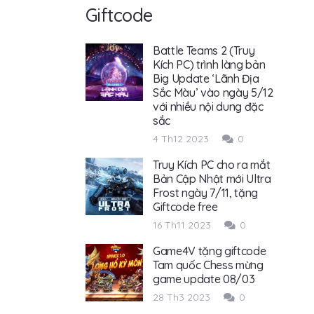
Giftcode
Battle Teams 2 (Truy
Kích PC) trình làng bản
Big Update ‘Lãnh Địa
Sắc Màu’ vào ngày 5/12
với nhiều nội dung đặc
sắc
4 Th12 2023
0
Truy Kích PC cho ra mắt
Bản Cập Nhật mới Ultra
Frost ngày 7/11, tặng
Giftcode free
16 Th11 2023
0
Game4V tặng giftcode
Tam quốc Chess mừng
game update 08/03
28 Th3 2023
0