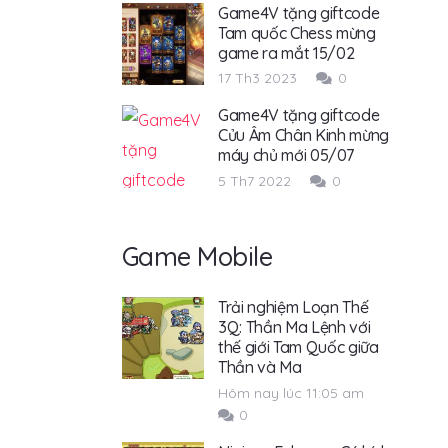
Game4V tặng giftcode
Tam quốc Chess mừng
game ra mắt 15/02
17 Th3 2023
0
Game4V tặng giftcode
Cửu Âm Chân Kinh mừng
máy chủ mới 05/07
5 Th7 2022
0
Game Mobile
Trải nghiệm Loạn Thế
3Q: Thần Ma Lệnh với
thế giới Tam Quốc giữa
Thần và Ma
Hôm nay lúc 11:05 am
0