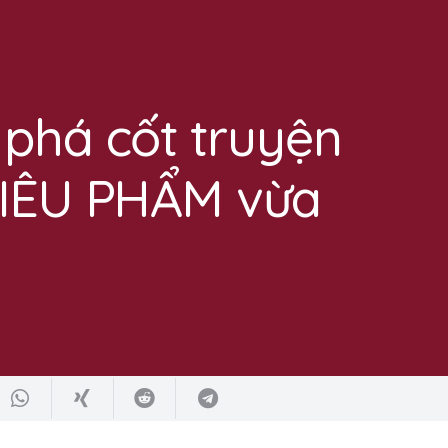
phá cốt truyện
SIÊU PHẨM vừa