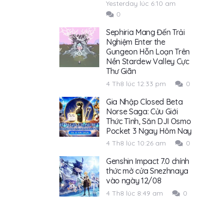
Yesterday lúc 6:10 am
0
Sephiria Mang Đến Trải
Nghiệm Enter the
Gungeon Hỗn Loạn Trên
Nền Stardew Valley Cực
Thư Giãn
4 Th8 lúc 12:33 pm
0
Gia Nhập Closed Beta
Norse Saga: Cửu Giới
Thức Tỉnh, Săn DJI Osmo
Pocket 3 Ngay Hôm Nay
4 Th8 lúc 10:26 am
0
Genshin Impact 7.0 chính
thức mở cửa Snezhnaya
vào ngày 12/08
4 Th8 lúc 8:49 am
0