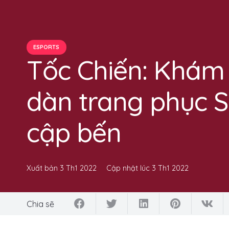
ESPORTS
Tốc Chiến: Khám 
dàn trang phục 
cập bến
Xuất bản
3 Th1 2022
Cập nhật lúc
3 Th1 2022
Chia sẽ