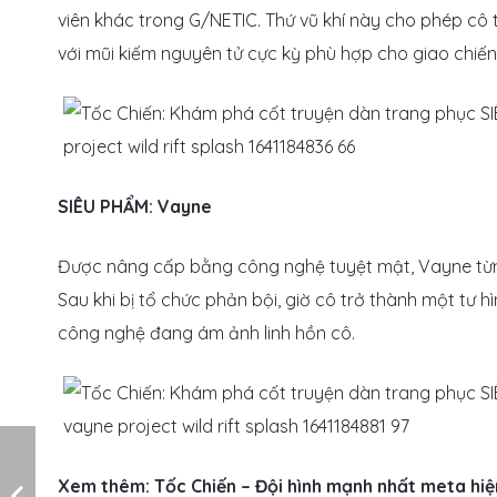
viên khác trong G/NETIC. Thứ vũ khí này cho phép cô
với mũi kiếm nguyên tử cực kỳ phù hợp cho giao chiến
SIÊU PHẨM: Vayne
Được nâng cấp bằng công nghệ tuyệt mật, Vayne từng
Sau khi bị tổ chức phản bội, giờ cô trở thành một tư 
công nghệ đang ám ảnh linh hồn cô.
Xem thêm: Tốc Chiến – Đội hình mạnh nhất meta hiện 