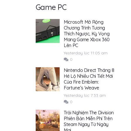
Game PC
Microsoft Mở Rộng
Chương Trình Tương
Thích Ngược, Kỳ Vọng
Mang Game Xbox 360
Lên PC
Yesterday lúc 11:05 am
0
Nintendo Direct Tháng 8
Hé Lộ Nhiều Chi Tiết Mới
Của Fire Emblem:
Fortune’s Weave
Yesterday lúc 7:33 am
0
Trải Nghiệm The Division
Phiên Bản Miễn Phí Trên
Steam Ngay Từ Ngày
Mai