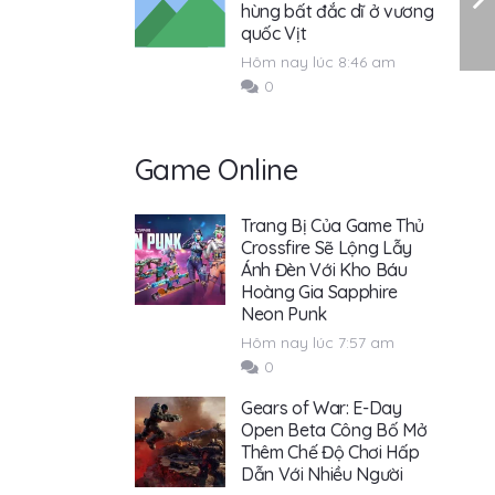
hùng bất đắc dĩ ở vương
quốc Vịt
Hôm nay lúc 8:46 am
0
Game Online
Trang Bị Của Game Thủ
Crossfire Sẽ Lộng Lẫy
Ánh Đèn Với Kho Báu
Hoàng Gia Sapphire
Neon Punk
Hôm nay lúc 7:57 am
0
Gears of War: E-Day
Open Beta Công Bố Mở
Thêm Chế Độ Chơi Hấp
Dẫn Với Nhiều Người