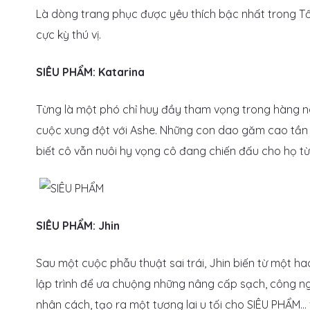
Là dòng trang phục được yêu thích bậc nhất trong Tố
cực kỳ thú vị.
SIÊU PHẨM: Katarina
Từng là một phó chỉ huy đầy tham vọng trong hàng ng
cuộc xung đột với Ashe. Những con dao găm cao tần c
biết cô vẫn nuôi hy vọng cô đang chiến đấu cho họ từ 
SIÊU PHẨM: Jhin
Sau một cuộc phẫu thuật sai trái, Jhin biến từ một h
lập trình để ưa chuộng những nâng cấp sạch, công ng
nhân cách, tạo ra một tương lai u tối cho SIÊU PHẨM… 