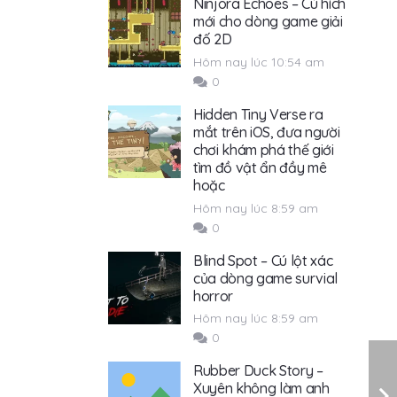
Ninjora Echoes – Cú hích
mới cho dòng game giải
đố 2D
Hôm nay lúc 10:54 am
0
Hidden Tiny Verse ra
mắt trên iOS, đưa người
chơi khám phá thế giới
tìm đồ vật ẩn đầy mê
hoặc
Hôm nay lúc 8:59 am
0
Blind Spot – Cú lột xác
của dòng game survial
horror
Hôm nay lúc 8:59 am
0
Rubber Duck Story –
Xuyên không làm anh