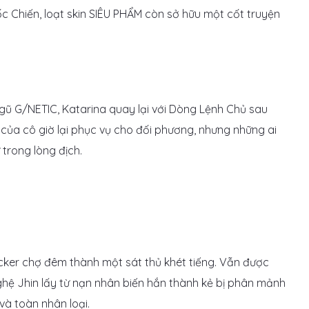
c Chiến, loạt skin SIÊU PHẨM còn sở hữu một cốt truyện
ũ G/NETIC, Katarina quay lại với Dòng Lệnh Chủ sau
ủa cô giờ lại phục vụ cho đối phương, nhưng những ai
trong lòng địch.
acker chợ đêm thành một sát thủ khét tiếng. Vẫn được
hệ Jhin lấy từ nạn nhân biến hắn thành kẻ bị phân mảnh
và toàn nhân loại.