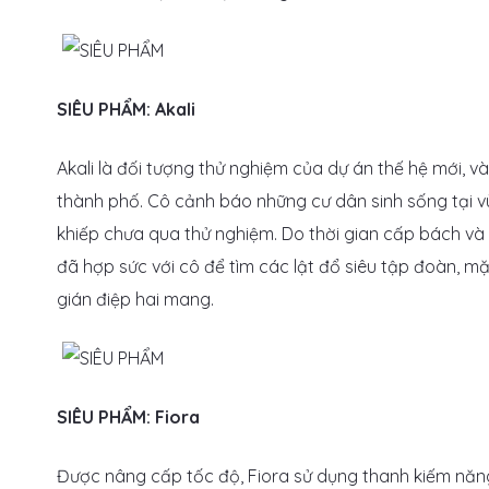
SIÊU PHẨM: Akali
Akali là đối tượng thử nghiệm của dự án thế hệ mới, 
thành phố. Cô cảnh báo những cư dân sinh sống tại v
khiếp chưa qua thử nghiệm. Do thời gian cấp bách và
đã hợp sức với cô để tìm các lật đổ siêu tập đoàn, 
gián điệp hai mang.
SIÊU PHẨM: Fiora
Được nâng cấp tốc độ, Fiora sử dụng thanh kiếm năn