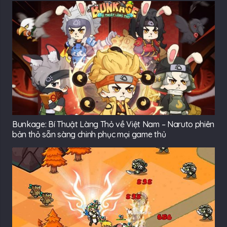
Bunkage: Bí Thuật Làng Thỏ về Việt Nam – Naruto phiên
bản thỏ sẵn sàng chinh phục mọi game thủ