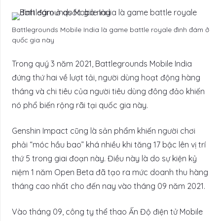
Battlegrounds Mobile India là game battle royale đình đám ở
quốc gia này
Trong quý 3 năm 2021, Battlegrounds Mobile India
đứng thứ hai về lượt tải, người dùng hoạt động hàng
tháng và chi tiêu của người tiêu dùng đông đảo khiến
nó phổ biến rộng rãi tại quốc gia này.
Genshin Impact cũng là sản phẩm khiến người chơi
phải “móc hầu bao” khá nhiều khi tăng 17 bậc lên vị trí
thứ 5 trong giai đoạn này. Điều này là do sự kiện kỷ
niệm 1 năm Open Beta đã tạo ra mức doanh thu hàng
tháng cao nhất cho đến nay vào tháng 09 năm 2021.
Vào tháng 09, công ty thể thao Ấn Độ điện tử Mobile