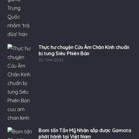
Thực hư chuyện Cửu Âm Chân Kinh chuẩn
bị tung Siêu Phiên Bản
22 Th4 2021
Bom tấn Tần Mỹ Nhân sắp được Gamota
phát hành tại Việt Nam