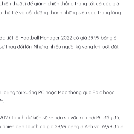
hiến thuật) để giành chiến thắng trong tất cả các giải
 thủ trẻ và bồi dưỡng thành những siêu sao trong làng
c tiết lộ. Football Manager 2022 có giá 39,99 bảng ở
sự thay đổi lớn. Nhưng nhiều người kỳ vọng khi lượt đặt
ới dạng tải xuống PC hoặc Mac thông qua Epic hoặc
t.
3 Touch dự kiến ​​sẽ rẻ hơn so với trò chơi PC đầy đủ,
 phiên bản Touch có giá 29,99 bảng ở Anh và 39,99 đô ở