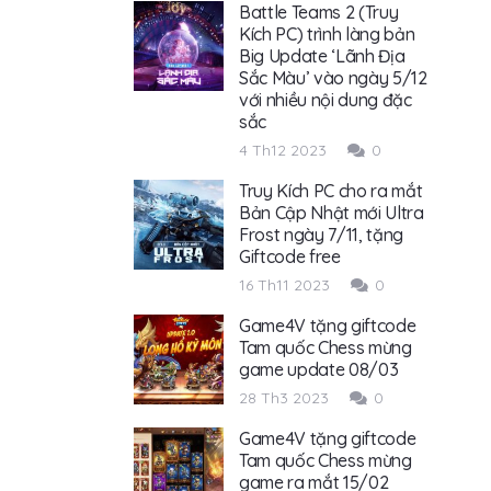
Battle Teams 2 (Truy
Kích PC) trình làng bản
Big Update ‘Lãnh Địa
Sắc Màu’ vào ngày 5/12
với nhiều nội dung đặc
sắc
4 Th12 2023
0
Truy Kích PC cho ra mắt
Bản Cập Nhật mới Ultra
Frost ngày 7/11, tặng
Giftcode free
16 Th11 2023
0
Game4V tặng giftcode
Tam quốc Chess mừng
game update 08/03
28 Th3 2023
0
Game4V tặng giftcode
Tam quốc Chess mừng
game ra mắt 15/02