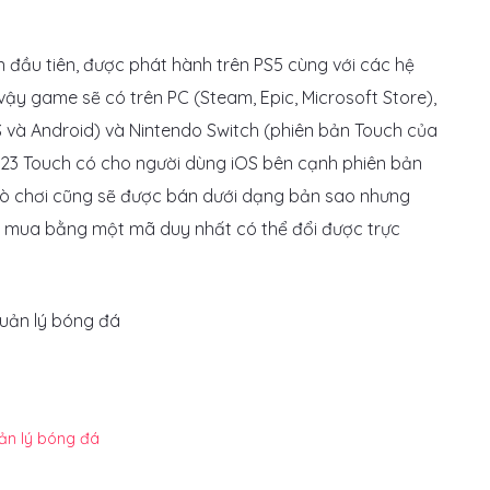
 đầu tiên, được phát hành trên PS5 cùng với các hệ
ậy game sẽ có trên PC (Steam, Epic, Microsoft Store),
OS và Android) và Nintendo Switch (phiên bản Touch của
2023 Touch có cho người dùng iOS bên cạnh phiên bản
rò chơi cũng sẽ được bán dưới dạng bản sao nhưng
ể mua bằng một mã duy nhất có thể đổi được trực
uản lý bóng đá
n lý bóng đá