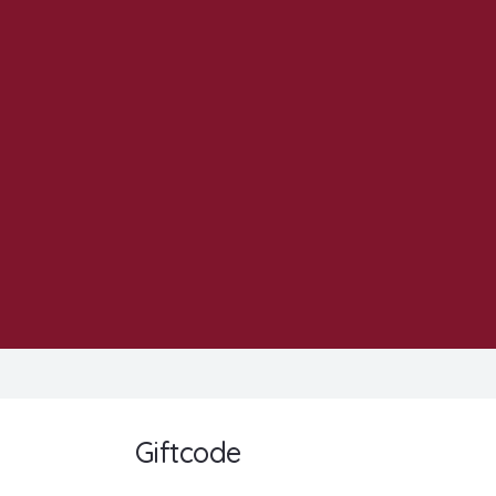
Giftcode