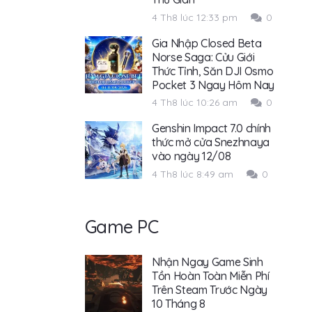
4 Th8 lúc 12:33 pm
0
Gia Nhập Closed Beta
Norse Saga: Cửu Giới
Thức Tỉnh, Săn DJI Osmo
Pocket 3 Ngay Hôm Nay
4 Th8 lúc 10:26 am
0
Genshin Impact 7.0 chính
thức mở cửa Snezhnaya
vào ngày 12/08
4 Th8 lúc 8:49 am
0
Game PC
Nhận Ngay Game Sinh
Tồn Hoàn Toàn Miễn Phí
Trên Steam Trước Ngày
10 Tháng 8