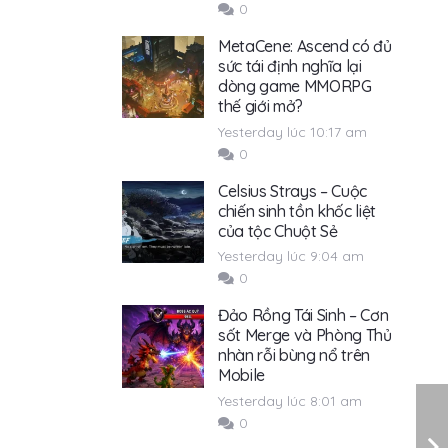
0
MetaCene: Ascend có đủ
sức tái định nghĩa lại
dòng game MMORPG
thế giới mở?
Yesterday lúc 10:17 am
0
Celsius Strays – Cuộc
chiến sinh tồn khốc liệt
của tộc Chuột Sẻ
Yesterday lúc 9:04 am
0
Đảo Rồng Tái Sinh – Cơn
sốt Merge và Phòng Thủ
nhàn rỗi bùng nổ trên
Mobile
Yesterday lúc 8:01 am
0