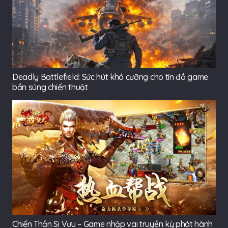
Deadly Battlefield: Sức hút khó cưỡng cho tín đồ game
bắn súng chiến thuật
Chiến Thần Si Vưu – Game nhập vai truyền kỳ phát hành