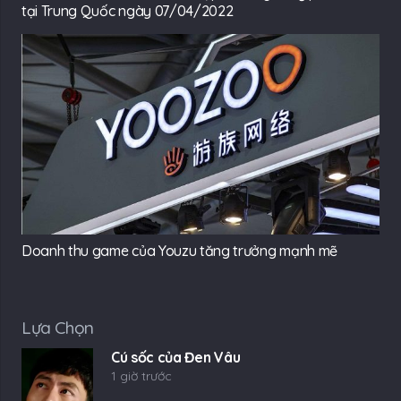
tại Trung Quốc ngày 07/04/2022
Doanh thu game của Youzu tăng trưởng mạnh mẽ
Lựa Chọn
Cú sốc của Đen Vâu
1 giờ trước