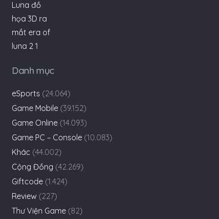
Danh mục
eSports
(24.064)
Game Mobile
(39.152)
Game Online
(14.093)
Game PC – Console
(10.083)
Khác
(44.002)
Cộng Đồng
(42.269)
Giftcode
(1.424)
Review
(227)
Thư Viện Game
(82)