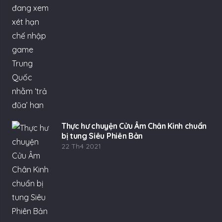
Thực hư chuyện Cửu Âm Chân Kinh chuẩn
bị tung Siêu Phiên Bản
22 Th4 2021