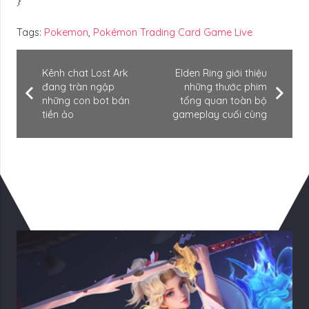
}
Tags:
Pokemon
,
Pokémon Trading Card Game Live
Kênh chat Lost Ark
Elden Ring giới thiệu
đang tràn ngập
những thước phim
những con bot bán
tổng quan toàn bộ
tiền ảo
gameplay cuối cùng
Có Thể Bạn Quan tâm