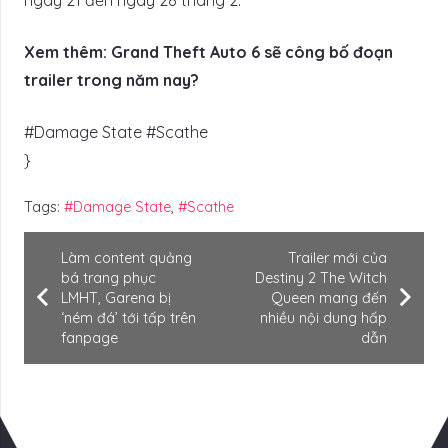
ngày 21 đến ngày 28 tháng 2.
Xem thêm: Grand Theft Auto 6 sẽ công bố đoạn
trailer trong năm nay?
#Damage State #Scathe
}
Tags:
#Damage State
,
#Scathe
Làm content quảng
Trailer mới của
bá trang phục
Destiny 2 The Witch
LMHT, Garena bị
Queen mang đến
‘ném đá’ tới tấp trên
nhiều nội dung hấp
fanpage
dẫn