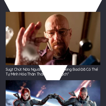
Có Thể Bạn Quan tâm
Suýt Chút Nữa Người Hâm Mộ Breaking Bad Đã Có Thể
Tự Mình Hóa Thân Thành “Thầy Bạch”