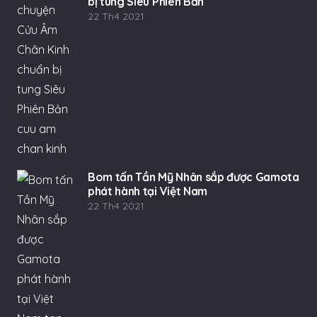
bị tung Siêu Phiên Bản
22 Th4 2021
Bom tấn Tần Mỹ Nhân sắp được Gamota
phát hành tại Việt Nam
22 Th4 2021