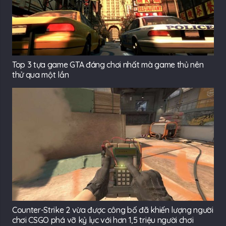
Top 3 tựa game GTA đáng chơi nhất mà game thủ nên
thử qua một lần
Counter-Strike 2 vừa được công bố đã khiến lượng người
chơi CSGO phá vỡ kỷ lục với hơn 1,5 triệu người chơi