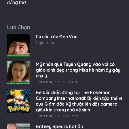
đồng thời
Lựa Chọn
Cú sốc của Đen Vâu
1 giờ trước
Mỹ nhân quê Tuyên Quang vào vai cô
giáo xinh đẹp trong Mùa hè năm ấy gây
chú ý
Hôm nay lúc 10:23 am
Bê bối chấn động tại The Pokémon
Company International: Bị kiện tập thể vì
cựu Giám đốc Kỹ thuật lén đặt camera
giấu kín trong nhà vệ sinh
Hôm nay lúc 10:01 am
Britney Spears bất ổn