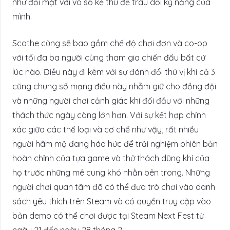
như đối mặt với vô số kẻ thù để trau dồi kỹ năng của
mình.
Scathe cũng sẽ bao gồm chế độ chơi đơn và co-op
với tối đa ba người cùng tham gia chiến đấu bất cứ
lúc nào. Điều này đi kèm với sự đánh đổi thú vị khi cả 3
cũng chung số mạng điều này nhằm giữ cho đồng đội
và những người chơi cảnh giác khi đối đầu với những
thách thức ngày càng lớn hơn. Với sự kết hợp chính
xác giữa các thể loại và cơ chế như vậy, rất nhiều
người hâm mộ đang háo hức để trải nghiệm phiên bản
hoàn chỉnh của tựa game và thử thách dũng khí của
họ trước những mê cung khó nhằn bên trong. Những
người chơi quan tâm đã có thể đưa trò chơi vào danh
sách yêu thích trên Steam và có quyền truy cập vào
bản demo có thể chơi được tại Steam Next Fest từ