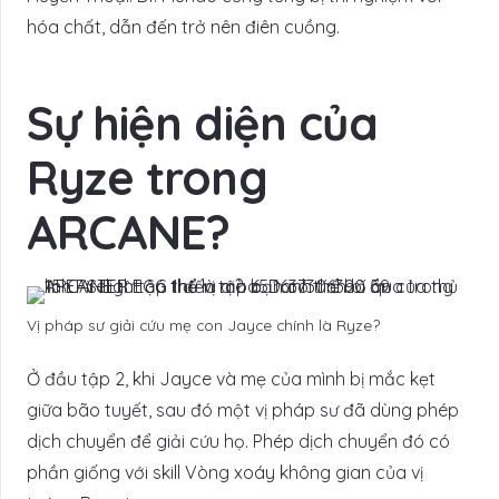
hóa chất, dẫn đến trở nên điên cuồng.
Sự hiện diện của
Ryze trong
ARCANE?
Vị pháp sư giải cứu mẹ con Jayce chính là Ryze?
Ở đầu tập 2, khi Jayce và mẹ của mình bị mắc kẹt
giữa bão tuyết, sau đó một vị pháp sư đã dùng phép
dịch chuyển để giải cứu họ. Phép dịch chuyển đó có
phần giống với skill Vòng xoáy không gian của vị