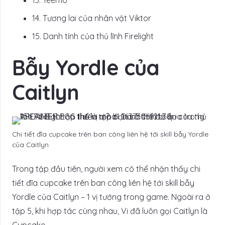
13.
Teemo
14.
Tương lai của nhân vật Viktor
15.
Danh tính của thủ lĩnh Firelight
Bẫy Yordle của
Caitlyn
Chi tiết đĩa cupcake trên ban công liên hệ tới skill bẫy Yordle
của Caitlyn
Trong tập đầu tiên, người xem có thể nhận thấy chi
tiết đĩa cupcake trên ban công liên hệ tới skill bẫy
Yordle của Caitlyn – 1 vị tướng trong game. Ngoài ra ở
tập 5, khi hợp tác cùng nhau, Vi đã luôn gọi Caitlyn là