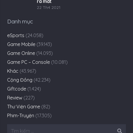
ra mắt
22 Th4 2021
Danh mục
eSports
(24.058)
Game Mobile
(39.143)
Game Online
(14.093)
Game PC – Console
(10.081)
Khác
(43.967)
Cộng Đồng
(42.234)
Giftcode
(1.424)
Review
(227)
Thư Viện Game
(82)
Phim-Truyện
(17.305)
Tìm