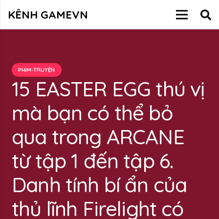
KÊNH GAMEVN
PHIM-TRUYỆN
15 EASTER EGG thú vị
mà bạn có thể bỏ
qua trong ARCANE
từ tập 1 đến tập 6.
Danh tính bí ẩn của
thủ lĩnh Firelight có