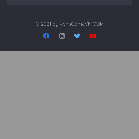
kiếm
cho:
© 2021 by KenhGameVN.COM