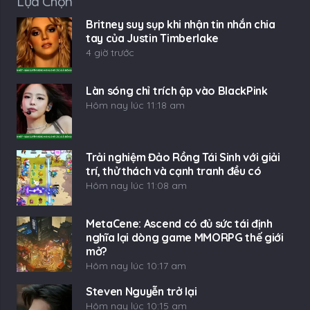
Lựa Chọn
Britney suy sụp khi nhận tin nhắn chia
tay của Justin Timberlake
4 giờ trước
Làn sóng chỉ trích ập vào BlackPink
Hôm nay lúc 11:18 am
Trải nghiệm Đảo Rồng Tái Sinh với giải
trí, thử thách và cạnh tranh đều có
Hôm nay lúc 11:08 am
MetaCene: Ascend có đủ sức tái định
nghĩa lại dòng game MMORPG thế giới
mở?
Hôm nay lúc 10:17 am
Steven Nguyễn trở lại
Hôm nay lúc 10:15 am