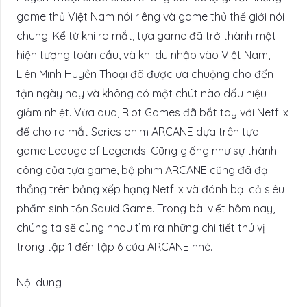
game thủ Việt Nam nói riêng và game thủ thế giới nói
chung. Kể từ khi ra mắt, tựa game đã trở thành một
hiện tượng toàn cầu, và khi du nhập vào Việt Nam,
Liên Minh Huyền Thoại đã được ưa chuộng cho đến
tận ngày nay và không có một chút nào dấu hiệu
giảm nhiệt. Vừa qua, Riot Games đã bắt tay với Netflix
để cho ra mắt Series phim ARCANE dựa trên tựa
game Leauge of Legends. Cũng giống như sự thành
công của tựa game, bộ phim ARCANE cũng đã đại
thắng trên bảng xếp hạng Netflix và đánh bại cả siêu
phẩm sinh tồn Squid Game. Trong bài viết hôm nay,
chúng ta sẽ cùng nhau tìm ra những chi tiết thú vị
trong tập 1 đến tập 6 của ARCANE nhé.
Nội dung