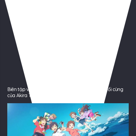
Biên tập viên Dragon Ball chỉ trích tác phẩm cuối cùng
của Akira Toriyama là “một bộ anime rác rưởi”