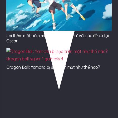
Lại thêm một năm mà Anime ‘lỡ duyên’ với các đề cử tại
Oscar
Dragon Ball: Yamcha bị sẹo trên mặt như thế nào?