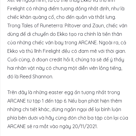
Firelight có những điểm tương đồng nhất định, như là
chiếc khăn quàng cổ, cho đến quần và thắt lưng.
Trong Tales of Runeterra: Piltover and Zaun, chiếc ván
dùng để di chuyển do Ekko tạo ra chính là tiền thân
của những chiếc ván bay trong ARCANE. Ngoài ra, cả
Ekko và thủ lĩnh Firelight đều có đam mê với thời gian.
Cuối cùng, ở đoạn credit hồi II, chúng ta sẽ để ý thấy
hai nhân vật này có chung một diễn viên lồng tiếng,
đó là Reed Shannon.
Trên đây là những easter egg ấn tượng nhất trong
ARCANE từ tập 1 đến tập 6. Nếu bạn phát hiện thêm
những chi tiết khác, đừng ngần ngại để lại bình luận
phía bên dưới và hãy cùng đón chờ ba tập còn lại của
ARCANE sẽ ra mắt vào ngày 20/11/2021.