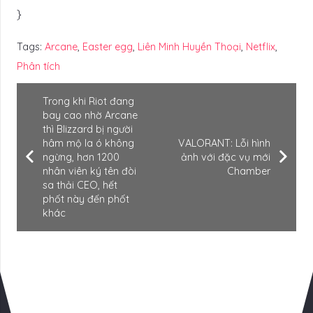
}
Tags:
Arcane
,
Easter egg
,
Liên Minh Huyền Thoại
,
Netflix
,
Phân tích
Trong khi Riot đang
bay cao nhờ Arcane
thì Blizzard bị người
hâm mộ la ó không
VALORANT: Lỗi hình
ngừng, hơn 1200
ảnh với đặc vụ mới
nhân viên ký tên đòi
Chamber
sa thải CEO, hết
phốt này đến phốt
khác
Có Thể Bạn Quan tâm