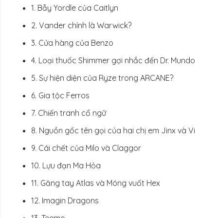
1.
Bẫy Yordle của Caitlyn
2.
Vander chính là Warwick?
3.
Cửa hàng của Benzo
4.
Loại thuốc Shimmer gợi nhắc đến Dr. Mundo
5.
Sự hiện diện của Ryze trong ARCANE?
6.
Gia tộc Ferros
7.
Chiến tranh cổ ngữ
8.
Nguồn gốc tên gọi của hai chị em Jinx và Vi
9.
Cái chết của Milo và Claggor
10.
Lựu đạn Ma Hỏa
11.
Găng tay Atlas và Móng vuốt Hex
12.
Imagin Dragons