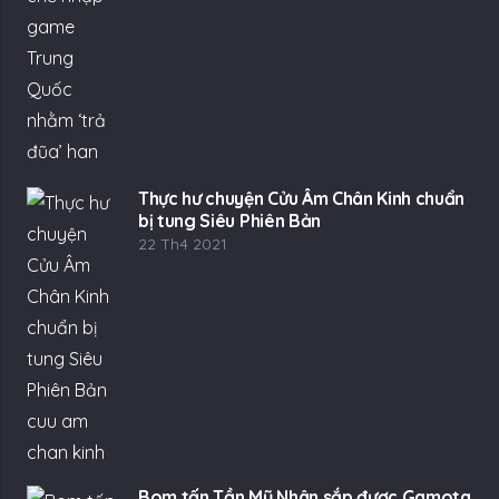
Thực hư chuyện Cửu Âm Chân Kinh chuẩn
bị tung Siêu Phiên Bản
22 Th4 2021
Bom tấn Tần Mỹ Nhân sắp được Gamota