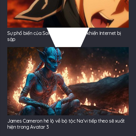
Sự phổ biến của Solo Leveling mùa 2 khiến Internet bị
sập
James Cameron hé lộ về bộ tộc Na’vi tiếp theo sẽ xuất
hiện trong Avatar 3