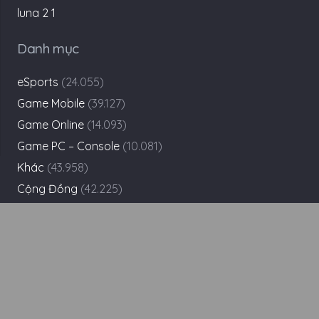
Danh mục
eSports
(24.055)
Game Mobile
(39.127)
Game Online
(14.093)
Game PC – Console
(10.081)
Khác
(43.958)
Cộng Đồng
(42.225)
Giftcode
(1.424)
Review
(227)
Thư Viện Game
(82)
Phim-Truyện
(17.304)
Tìm