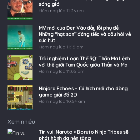
sóng gió
Hôm nay lúc 11:26 am
MV mới của Đen Vâu đầy lỗi phụ đề:
Những “hạt sạn” đáng tiếc và dấu hỏi về
sức hút
Hôm nay lúc 11:15 am
Trải nghiệm Loạn Thế 3Q: Thần Ma Lệnh
với thế giới Tam Quốc giữa Thần và Ma
Hôm nay lúc 11:05 am
Ninjora Echoes – Cú hích mới cho dòng
game giải đố 2D
Hôm nay lúc 10:54 am
Xem nhiều
Tin vui: Naruto × Boruto Ninja Tribes sẽ
phát hành đa nền tảng