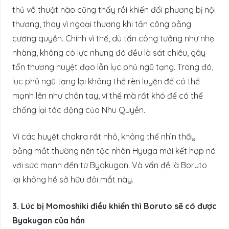
thủ võ thuật nào cũng thấy rồi khiến đối phương bị nội
thương, thay vì ngoại thương khi tấn công bằng
cương quyền. Chính vì thế, dù tấn công tưởng như nhẹ
nhàng, không có lực nhưng đó đều là sát chiêu, gây
tổn thương huyệt đạo lẫn lục phủ ngũ tạng. Trong đó,
lục phủ ngũ tạng lại không thể rèn luyện để có thể
mạnh lên như chân tay, vì thế mà rất khó để có thể
chống lại tác động của Nhu Quyền.
Vì các huyệt chakra rất nhỏ, không thể nhìn thấy
bằng mắt thường nên tộc nhân Hyuga mới kết hợp nó
với sức mạnh đến từ Byakugan. Và vấn đề là Boruto
lại không hề sở hữu đôi mắt này.
3. Lúc bị Momoshiki điều khiển thì Boruto sẽ có được
Byakugan của hắn