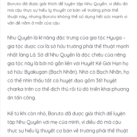
Boruto đã được giải thích để luyện tập Nhu Quyền, vì điều đó
mà cậu thực sự hiểu lý thuyết cơ bản về trường phái thể
thuật này, nhưng Boruto không thể sử dụng hết sức mạnh vì
vấn đề nằm ở mắt của cậu
Nhu Quyền là kĩ năng đặc trưng của gia tộc Hyuga –
gia tộc được coi là sở hữu trường phái thể thuật mạnh
nhất làng Lá. Sở dĩ Nhu Quyền là độc chiêu của riêng
gia tộc này là bởi nó gắn liền với Huyết Kế Giới Hạn họ
sở hữu: Byakugan (Bạch Nhãn). Nhờ có Bạch Nhãn, họ
có thể nhìn thấu tất cả huyệt đạo gồm 361 huyệt
charka trên cơ thể địch thủ rồi từ đó triển khai phương
án tấn công.
Kể từ khi còn nhỏ, Boruto đã được giải thích để luyện
tập Nhu Quyền với mẹ của mình, vì điều đó mà cậu
thực sự hiểu lý thuyết cơ bản về trường phái thể thuật