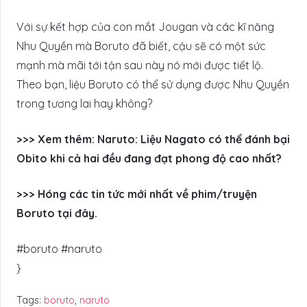
Với sự kết hợp của con mắt Jougan và các kĩ năng
Nhu Quyền mà Boruto đã biết, cậu sẽ có một sức
mạnh mà mãi tới tận sau này nó mới được tiết lộ.
Theo bạn, liệu Boruto có thể sử dụng được Nhu Quyền
trong tương lai hay không?
>>> Xem thêm: Naruto: Liệu Nagato có thể đánh bại
Obito khi cả hai đều đang đạt phong độ cao nhất?
>>> Hóng các tin tức mới nhất về phim/truyện
Boruto tại đây.
#boruto #naruto
}
Tags:
boruto
,
naruto