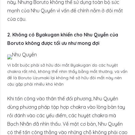
này. Nhưng Boruto không thể sử dụng toàn bộ sức
mạnh của Nhu Quyền vì vấn đề chính nằm ở đôi mắt
của cậu.
2. Không có Byakugan khiến cho Nhu Quyền của
Boruto không được tối ưu như mong đợi
Vì bắt buộc phải sở hữu đôi mắt Byakugan do các huyệt
chakra rất nhỏ, không thể nhìn thấy bằng mắt thường, và vấn
đề là Boruto Uzumaki lại không hề sở hữu đôi mắt này nên
cậu gặp phải nhiều khó khăn
Khi tấn công vào thân thể đối phương, Nhu Quyền
dùng phương pháp tập hợp chakra vào lòng bàn tay
rồi đánh vào các yếu điểm, các huyệt chakra mà
Bạch Nhãn đã nhìn thấu. Về mặt cơ bản, Nhu Quyền
có thể tấn công thẳng vào những chỗ không phải cao