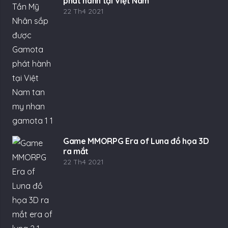
phát hành tại Việt Nam
22 Th4 2021
Game MMORPG Era of Luna đồ họa 3D
ra mắt
22 Th4 2021