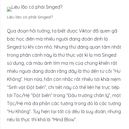
Liệu lão có phải Singed?
Qua đoạn hồi tưởng, ta biết được Viktor đã quen gã
bác học điên mà nhiều người đang đoán định là
Singed từ khi còn nhỏ. Nhưng thứ đáng quan tâm nhất
trong phân cảnh này là thứ thực vật kì lạ mà Singed
sử dụng, cái màu ánh tím ma mị của chúng khiến rất
nhiều người đang đoán rằng đây là thứ đến từ cõi “Hư
Không”. Hơn nữa, hắn còn nhắc rất nhiều tới khái niệm
“Sinh vật Đột biến”, chi tiết này có thể liên hệ trực tiếp
tới Tộc/Hệ “Đột biến” trong “Đấu trường chân lý”, một
Tộc/Hệ mà đa phần các tướng trong đó là các tướng
“Hư Không”. Tuy hiện tại tất cả đều là suy đoán, nhưng
nếu là thực thì khá là “Mind Blow”.