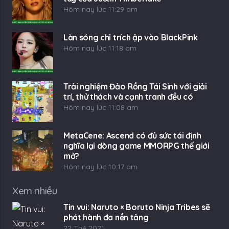
Hôm nay lúc 11:29 am
Làn sóng chỉ trích ập vào BlackPink
Hôm nay lúc 11:18 am
Trải nghiệm Đảo Rồng Tái Sinh với giải
trí, thử thách và cạnh tranh đều có
Hôm nay lúc 11:08 am
MetaCene: Ascend có đủ sức tái định
nghĩa lại dòng game MMORPG thế giới
mở?
Hôm nay lúc 10:17 am
Xem nhiều
Tin vui: Naruto × Boruto Ninja Tribes sẽ
phát hành đa nền tảng
22 Th4 2021