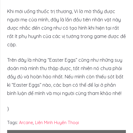
Khi mới uống thuốc trị thương, Vi lờ mờ thấy được
người mẹ của mình, đây là lần đầu tiên nhân vật này
được nhắc đến cũng như có tạo hình khi hiện tại rất
rất ít phụ huynh của các vị tướng trong game được đề
cập.
Trên đây là những “Easter Eggs” cũng như những suy
đoán mà mình thu thập được, tất nhiên nó chưa phải
đầy đủ và hoàn hảo nhất. Nếu mình còn thiếu sót bất
kì “Easter Eggs” nào, các bạn có thể để lại ở phần
bình luận để mình và mọi người cùng tham khảo nhé!
}
Tags:
Arcane
,
Liên Minh Huyền Thoại