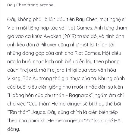
Ray Chen trong Arcane.
Đây không phải là lần đầu tiên Ray Chen, một nghệ sĩ
Violin nổi tiếng hợp tác với Riot Games. Anh từng tham
gia vào ca khúc Awaken (2019) trước đó, và hình ảnh
anh kéo đàn ở Piltover cũng như một lời tri ân tới
những đóng góp của anh cho Riot Games. Một điều
nữa là buổi nhạc kịch anh biểu diễn lấy theo phong
cách Freljord, mà Freljord thì lại dựa vào văn hóa
Viking, Bắc Âu trong thế giới thực của ta. Khung cảnh
của buổi biểu diễn giống như muốn nhắc đến sự kiện
“Hoàng hôn của chư thần – Ragnarok”, ngầm ám chỉ
cho việc “Cựu thần” Heimerdinger sẽ bị thay thế bởi
“Tân thần” Jayce. Đây cũng chính là diễn biến tiếp
theo của phim khi Heimerdinger bị “đá” khỏi ghế Hội
đồng.