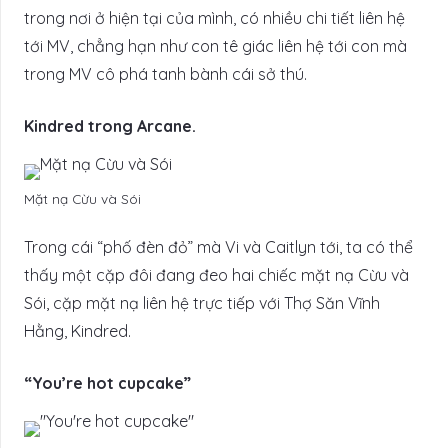
trong nơi ở hiện tại của mình, có nhiều chi tiết liên hệ
tới MV, chẳng hạn như con tê giác liên hệ tới con mà
trong MV cô phá tanh bành cái sở thú.
Kindred trong Arcane.
Mặt nạ Cừu và Sói
Trong cái “phố đèn đỏ” mà Vi và Caitlyn tới, ta có thể
thấy một cặp đôi đang đeo hai chiếc mặt nạ Cừu và
Sói, cặp mặt nạ liên hệ trực tiếp với Thợ Săn Vĩnh
Hằng, Kindred.
“You’re hot cupcake”