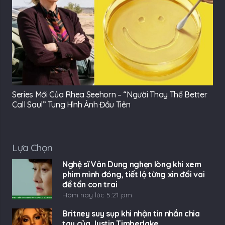
Series Mới Của Rhea Seehorn – “Người Thay Thế Better
Call Saul” Tung Hình Ảnh Đầu Tiên
Lựa Chọn
Nghệ sĩ Vân Dung nghẹn lòng khi xem
phim mình đóng, tiết lộ từng xin đổi vai
để tẩn con trai
Hôm nay lúc 5:21 pm
Britney suy sụp khi nhận tin nhắn chia
tay của Justin Timberlake