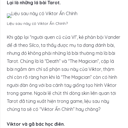
Lại là những lá bài Tarot.
Liệu sau này có Viktor Ẩn Chính?
Khi gặp lại “người quen cũ của VI”, kẻ phản bội Vander
để đi theo Silco, ta thấy được mụ ta đang đánh bài,
nhưng đó không phải những lá bài thường mà là bài
Tarot. Chúng là lá “Death” và “The Magician”, cặp lá
bài ngầm ám chỉ số phận sau này của Viktor, thậm
chí còn rõ ràng hơn khi lá “The Magician” còn có hình
người đàn ông với ba cánh tay giống tạo hình Viktor
trong game. Ngoài lề chút thì dòng skin liên quan tới
Tarot đã từng xuất hiện trong game, liệu sau này
chúng ta sẽ có “Viktor Ẩn Chính” hay chăng?
Viktor và gã bác học điên.