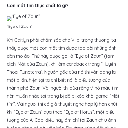
Con mắt tím thực chất là gì?
“Eye of Zaun”
Khi Caitlyn phải chăm sóc cho Vi bị trọng thương, ta
thấy được một con mắt tím được tạo bởi những ánh
đèn mờ ảo. Thứ này được gọi là “Eye of Zaun” (tạm
dịch: Mắt của Zaun), khi làm cardback trong “Huyền
Thoại Runeterra”. Nguồn gốc của nó thì vẫn đang là
một bí ẩn, hiện tại ta chỉ biết nó là biểu tượng của
thành phố Zaun. Vài người thì đùa rằng vì nó màu tím
nên muốn nhắc tới trang bị đã bị xóa khỏi game: “Mắt
tím”. Vài người thì có giả thuyết nghe hợp lý hơn chút
khi “Eye of Zaun” dựa theo “Eye of Horus”, một biểu
tượng của Ai Cập, điều này ám chỉ tới Zaun chịu ảnh