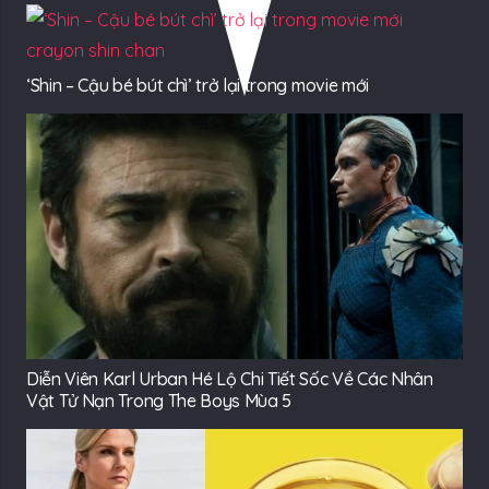
‘Shin – Cậu bé bút chì’ trở lại trong movie mới
Diễn Viên Karl Urban Hé Lộ Chi Tiết Sốc Về Các Nhân
Vật Tử Nạn Trong The Boys Mùa 5