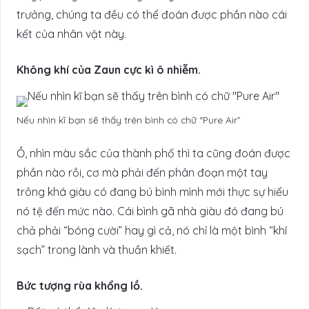
trưởng, chúng ta đều có thể đoán được phần nào cái
kết của nhân vật này.
Không khí của Zaun cực kì ô nhiễm.
Nếu nhìn kĩ bạn sẽ thấy trên bình có chữ “Pure Air”
Ồ, nhìn màu sắc của thành phố thì ta cũng đoán được
phần nào rồi, cơ mà phải đến phân đoạn một tay
trông khá giàu có đang bú bình mình mới thực sự hiểu
nó tệ đến mức nào. Cái bình gã nhà giàu đó đang bú
chả phải “bóng cười” hay gì cả, nó chỉ là một bình “khí
sạch” trong lành và thuần khiết.
Bức tượng rùa khổng lồ.