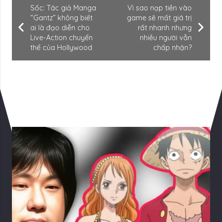
Sốc: Tác giả Manga
Vì sao nạp tiền vào
“Gantz” không biết
game sẽ mất giá trị
ai là đạo diễn cho
rất nhanh nhưng
Live-Action chuyển
nhiều người vẫn
thể của Hollywood
chấp nhận?
Có Thể Bạn Quan tâm