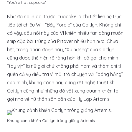
“You’re hot cupcake”
Như đã nói ở bài trước, cupcake là chi tiết liên hệ trực
tiếp tới chiêu W – “Bẫy Yordle” của Caitlyn. Không chỉ
có vậy, câu nói này của VI khiến nhiều fan càng muốn
ship cặp bài trùng của Piltover nhiều hơn nữa. Chưa
hết, trong phân đoạn này, “Xu hướng” của Caitlyn
cũng được thể hiện rõ ràng hơn khi cô gọi cho mình
“tay vịn” là nữ giới chứ không phải nam và thậm chí tí
quên cả vụ điều tra vì mải trò chuyện với “bóng hồng”
của mình, khung cảnh này cũng rất nghệ thuật khi
Caitlyn cũng như những đồ vật xung quanh khiến ta
gợi nhớ về nữ thần săn bắn của Hy Lạp Artemis.
Khung cảnh khiến Caitlyn trông giống Artemis.