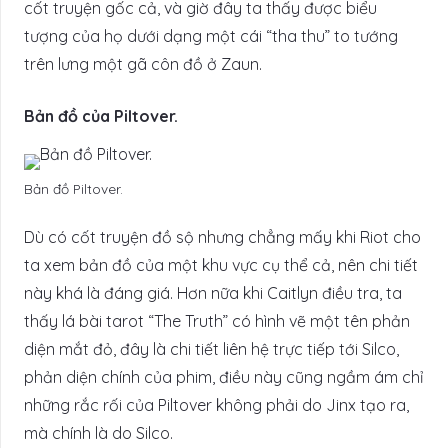
cốt truyện gốc cả, và giờ đây ta thấy được biểu
tượng của họ dưới dạng một cái “tha thu” to tướng
trên lưng một gã côn đồ ở Zaun.
Bản đồ của Piltover.
Bản đồ Piltover.
Dù có cốt truyện đồ sộ nhưng chẳng mấy khi Riot cho
ta xem bản đồ của một khu vực cụ thể cả, nên chi tiết
này khá là đáng giá. Hơn nữa khi Caitlyn điều tra, ta
thấy lá bài tarot “The Truth” có hình vẽ một tên phản
diện mắt đỏ, đây là chi tiết liên hệ trực tiếp tới Silco,
phản diện chính của phim, điều này cũng ngầm ám chỉ
những rắc rối của Piltover không phải do Jinx tạo ra,
mà chính là do Silco.