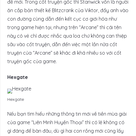
đề mới. Trong cốt truyện gốc thì Stanwick vốn là người
ăn cắp bản thiết kế Blitzcrank của Viktor, đẩy anh vào
con đường cùng dẫn đến kết cục cơ giới hóa như
trong game hiện tại, nhưng trên “Arcane” thì cái tên
này có vẻ chỉ được nhắc qua loa chứ không can thiệp
sâu vào cốt truyện, dẫn đến việc một lần nữa cốt
truyện của “Arcane” sẽ khác đi khá nhiều so với cốt
truyện gốc của game.
Hexgate
Hexgate
Nếu bạn tìm hiểu những thông tin mới về tiền mùa giải
của game “Liên Minh Huyền Thoại” thì có lẽ không có
gì đáng để bàn đâu, dù gì hai con rồng mới cũng lấy