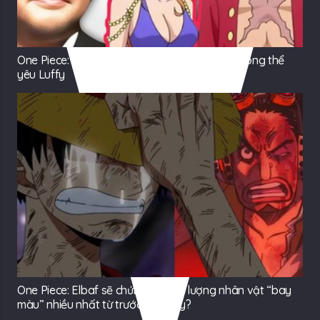
One Piece: Oda giải thích lý do vì sao Nami không thể
yêu Luffy
One Piece: Elbaf sẽ chứng kiến số lượng nhân vật “bay
màu” nhiều nhất từ trước đến nay?