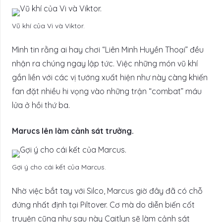
Vũ khí của Vi và Viktor.
Mình tin rằng ai hay chơi “Liên Minh Huyền Thoại” đều
nhận ra chúng ngay lập tức. Việc những món vũ khí
gắn liền với các vị tướng xuất hiện như này càng khiến
fan đặt nhiều hi vọng vào những trận “combat” máu
lửa ở hồi thứ ba.
Marucs lên làm cảnh sát trưởng.
Gợi ý cho cái kết của Marcus.
Nhờ việc bắt tay với Silco, Marcus giờ đây đã có chỗ
đứng nhất định tại Piltover. Cơ mà do diễn biến cốt
truyện cũng như sau này Caitlyn sẽ làm cảnh sát