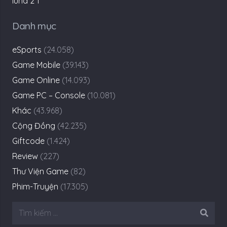
Danh mục
eSports
(24.058)
Game Mobile
(39.143)
Game Online
(14.093)
Game PC – Console
(10.081)
Khác
(43.968)
Cộng Đồng
(42.235)
Giftcode
(1.424)
Review
(227)
Thư Viện Game
(82)
Phim-Truyện
(17.305)
Tìm
kiếm