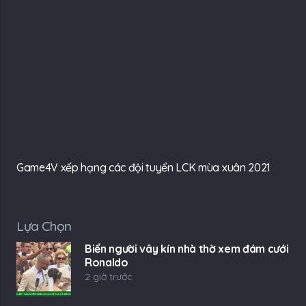
Game4V xếp hạng các đội tuyển LCK mùa xuân 2021
Lựa Chọn
Biển người vây kín nhà thờ xem đám cưới
Ronaldo
2 giờ trước