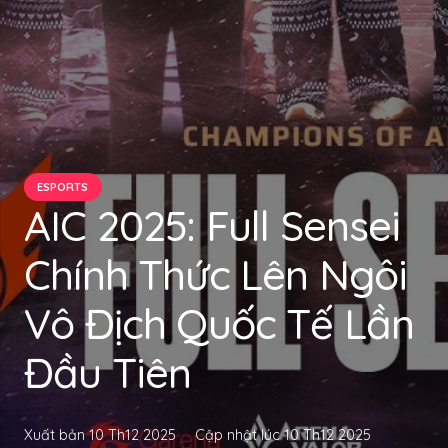
ESPORTS
AIC 2025: Full Sensei
Chính Thức Lên Ngôi
Vô Địch Quốc Tế Lần
Đầu Tiên
Xuất bản
10 Th12 2025
Cập nhật lúc
10 Th12 2025