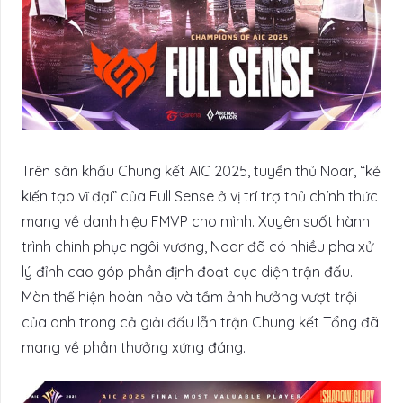
Trên sân khấu Chung kết AIC 2025, tuyển thủ Noar, “kẻ
kiến tạo vĩ đại” của Full Sense ở vị trí trợ thủ chính thức
mang về danh hiệu FMVP cho mình. Xuyên suốt hành
trình chinh phục ngôi vương, Noar đã có nhiều pha xử
lý đỉnh cao góp phần định đoạt cục diện trận đấu.
Màn thể hiện hoàn hảo và tầm ảnh hưởng vượt trội
của anh trong cả giải đấu lẫn trận Chung kết Tổng đã
mang về phần thưởng xứng đáng.