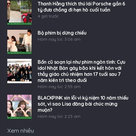
Thanh Hằng thích thú lái Porsche gần 6
tỷ đưa chồng đi hẹn hò cuối tuần
4 giờ trước
Bộ phim bị dừng chiếu
Hôm nay lúc 3:06 am
Bổn cũ soạn lại như phim ngôn tình: Cựu
idol Nhật Bản gây bão khi kết hôn với
thầy giáo chủ nhiệm hơn 17 tuổi sau 7
năm kiên trì theo đuổi
Hôm nay lúc 2:55 am
BLACKPINK xin lỗi vì kỷ niệm 10 năm thiếu
sót, vì sao Lisa đăng bài chúc mừng
muộn?
Hôm nay lúc 2:23 am
Xem nhiều