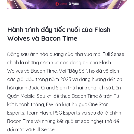
Hành trình đầy tiếc nuối của Flash
Wolves và Bacon Time
Đằng sau ánh hào quang của nhà vua mới Full Sense
chính là những cảm xúc còn dang dở của Flash
Wolves và Bacon Time. Với “Bầy Sói”, họ đã vô địch
các giải đấu trong năm 2025 và đang hướng đến cơ
hội giành được Grand Slam thứ hai trong lịch sử Liên
Quân Mobile. Sau khi để thua Bacon Time ở trận Tứ
kết Nhánh thắng, FW lần lượt hạ gục One Star
Esports, Team Flash, PSG Esports và sau đó là chính
Bacon Time với những kết quả sít sao nghẹt thở để
đối mặt với Full Sense.