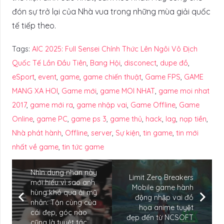
đón sự trở lại của Nhà vua trong những mùa giải quốc
tế tiếp theo.
Tags:
AIC 2025: Full Sensei Chính Thức Lên Ngôi Vô Địch
Quốc Tế Lần Đầu Tiên
,
Bang Hội
,
disconect
,
dupe đồ
,
eSport
,
event
,
game
,
game chiến thuật
,
Game FPS
,
GAME
MANG XA HOI
,
Game mới
,
game MOI NHAT
,
game moi nhat
2017
,
game mới ra
,
game nhập vai
,
Game Offline
,
Game
Online
,
game PC
,
game ps 3
,
game thủ
,
hack
,
lag
,
nạp tiền
,
Nhà phát hành
,
Offline
,
server
,
Sự kiện
,
tin game
,
tin mới
nhất về game
,
tin tức game
Nhìn dung nhan này
Limit Zero Breakers
mới hiểu vì sao anh
Mobile game hành
hùng khó qua ải mỹ
động nhập vai đồ
nhân: Tận cùng của
họa anime tuyệt
cái đẹp, góc nào
đẹp đến từ NCSOFT
cũng là tuyệt tác