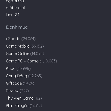
Danh mục
eSports
(24.064)
Game Mobile
(39.152)
Game Online
(14.093)
Game PC – Console
(10.083)
Khác
(43.998)
Cộng Đồng
(42.265)
Giftcode
(1.424)
Review
(227)
Thư Viện Game
(82)
Phim-Truyện
(17.312)