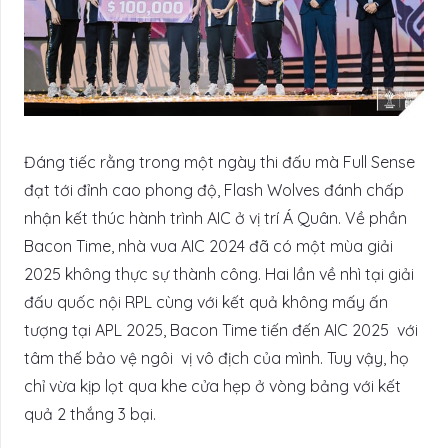
Đáng tiếc rằng trong một ngày thi đấu mà Full Sense
đạt tới đỉnh cao phong độ, Flash Wolves đánh chấp
nhận kết thúc hành trình AIC ở vị trí Á Quân. Về phần
Bacon Time, nhà vua AIC 2024 đã có một mùa giải
2025 không thực sự thành công. Hai lần về nhì tại giải
đấu quốc nội RPL cùng với kết quả không mấy ấn
tượng tại APL 2025, Bacon Time tiến đến AIC 2025 với
tâm thế bảo vệ ngôi vị vô địch của mình. Tuy vậy, họ
chỉ vừa kịp lọt qua khe cửa hẹp ở vòng bảng với kết
quả 2 thắng 3 bại.