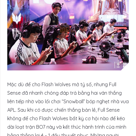
Mặc dù để cho Flash Wolves mở tỷ số, nhưng Full
Sense đã nhanh chóng đáp trả bằng hai ván thắng
liên tiếp nhờ vào lối chơi “Snowball” bóp nghẹt nhà vua
APL. Sau khi có được chiến thắng bản lề, Full Sense
không để cho Flash Wolves bất kỳ cơ hội nào để kéo
dài loạt trận BO7 này và kết thúc hành trình của mình
bằng thắng lợi 4 – 1 đầy thuyết phục. Những người