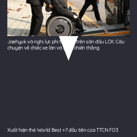
Jaehyuk và nghị lực phi thường trên sân đấu LCK: Câu
chuyện về chiếc xe lăn và ý chí chiến thắng
Xuất hiện thẻ World Best +7 đầu tiên của TTCN FO3