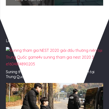
Có Thể Bạn Quan tâm
Loạt kỷ lục “khủng” tại CKTG 2025 chờ đợi Faker
Suning tham gia NEST 2020 giải đấu thường niên tại
Trung Quốc