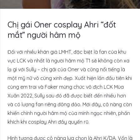
Chị gái Oner cosplay Ahri “đốt
mắt” người hâm mộ
Đối với nhiều khán giả LMHT, đặc biệt là fan của khu
vực LCK và nhất là người hâm mộ T1 sẽ không còn xa
lạ gì với Sully – chị gái của Oner và cũng nổi tiếng là
một mỹ nữ vô cùng xinh đẹp. Xuất hiện lần đầu tiên khi
cùng em trai và Faker mừng chức vô địch LCK Mùa
Xuân 2022, Sully sau đó đã được biết đến nhiều hơn
và có lượng fan riêng đông đảo. Mới đây, cô nàng còn
khiến chính người hâm mộ của mình ngạc nhiên, phấn
khích khi cosplay Ahri đầy quyến rũ.
Hình tượng được cô nàng lựa chọn là Ahri K/DA. Vốn là