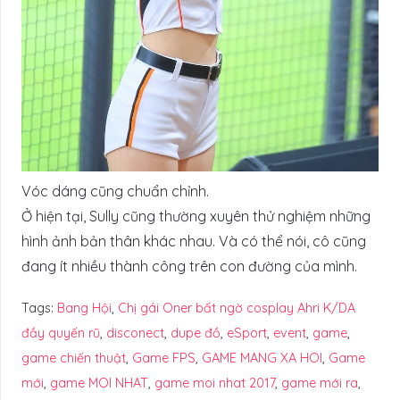
Vóc dáng cũng chuẩn chỉnh.
Ở hiện tại, Sully cũng thường xuyên thử nghiệm những
hình ảnh bản thân khác nhau. Và có thể nói, cô cũng
đang ít nhiều thành công trên con đường của mình.
Tags:
Bang Hội
,
Chị gái Oner bất ngờ cosplay Ahri K/DA
đầy quyến rũ
,
disconect
,
dupe đồ
,
eSport
,
event
,
game
,
game chiến thuật
,
Game FPS
,
GAME MANG XA HOI
,
Game
mới
,
game MOI NHAT
,
game moi nhat 2017
,
game mới ra
,