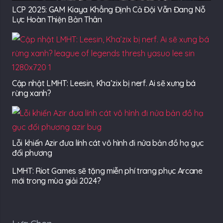
LCP 2025: GAM Kiaya Khẳng Định Cả Đội Vẫn Đang Nỗ
Lực Hoàn Thiện Bản Thân
Cập nhật LMHT: Leesin, Kha’zix bị nerf. Ai sẽ xưng bá
rừng xanh?
Lỗi khiến Azir đưa lính cát vô hình đi nửa bản đồ hạ gục
đối phương
LMHT: Riot Games sẽ tặng miễn phí trang phục Arcane
mới trong mùa giải 2024?