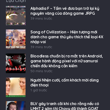
Lựa Chọn
Alphadia F – Tấm vé đưa bạn trở lại kỷ
nguyên vàng của dòng game JRPG
39 mins trước
Song of Civilization – Hiện tượng mới
dành cho game thủ yêu thích thể loại 4X
nhập vai
39 mins trước
Bloodless chuẩn bị ra mắt trên Android,
game hành động pixel với nữ samurai
chiến đấu không cần kiếm
50 mins trước
Người Nhện cưới, cấm khách mời dùng
điện thoại
1 giờ trước
BLV gây tranh cãi khi cho rằng nếu có
LMHT 2 sớm thì Chovy đã thành GOAT