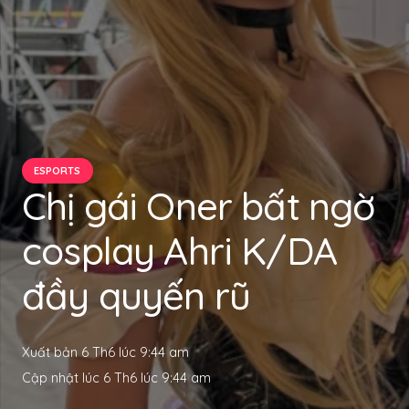
ESPORTS
Chị gái Oner bất ngờ
cosplay Ahri K/DA
đầy quyến rũ
Xuất bản
6 Th6 lúc 9:44 am
Cập nhật lúc
6 Th6 lúc 9:44 am