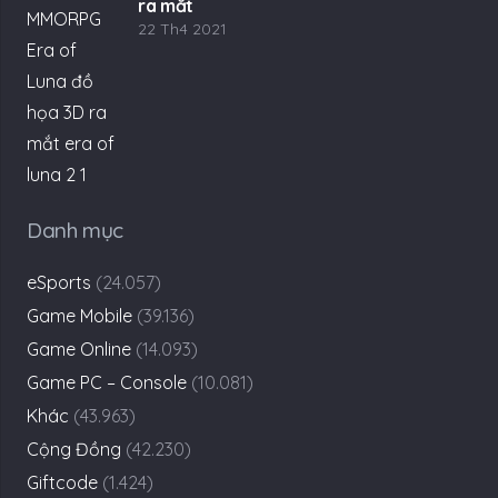
ra mắt
22 Th4 2021
Danh mục
eSports
(24.057)
Game Mobile
(39.136)
Game Online
(14.093)
Game PC – Console
(10.081)
Khác
(43.963)
Cộng Đồng
(42.230)
Giftcode
(1.424)