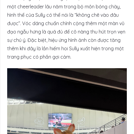
một cheerleader lâu năm trong bộ môn bóng chày,
hình thể của Sully có thể nói là “không chê vào đâu
được”. Vóc dáng chuẩn chỉnh cộng thêm một màn vũ
đạo ngẫu hứng là quá đủ để cô nàng thu hút trọn vẹn
sự chú ý. Đặc biệt, hiệu ứng hình ảnh còn được tăng
thêm khi đây là lần hiếm hoi Sully xuất hiện trong một
trang phục có phần gợi cảm.