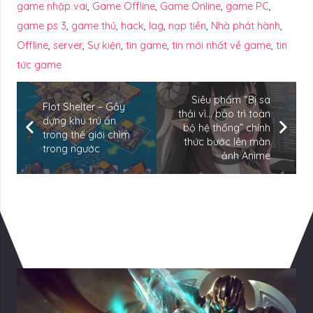
game nhập vai
,
Game Offline
,
Game Online
,
game PC
,
game ps 3
,
game thủ
,
hack
,
lag
,
nạp tiền
,
Nhà phát hành
,
Offline
,
server
,
Sự kiện
,
tin game
,
tin mới nhất về game
,
tin
tức game
Siêu phẩm “Bị sa
Flot Shelter – Gầy
thải vì… bảo trì toàn
dựng khu trú ẩn
bộ hệ thống” chính
trong thế giới chìm
thức bước lên màn
trong ngước
ảnh Anime
Có Thể Bạn Quan tâm