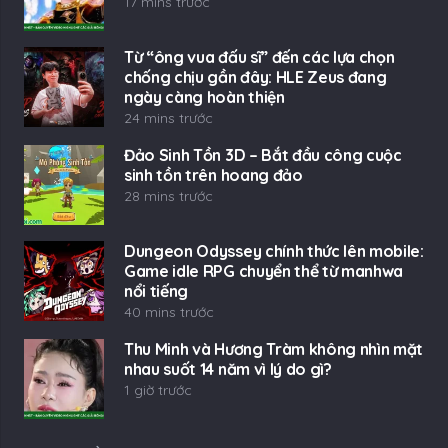
17 mins trước
Từ “ông vua đấu sĩ” đến các lựa chọn
chống chịu gần đây: HLE Zeus đang
ngày càng hoàn thiện
24 mins trước
Đảo Sinh Tồn 3D – Bắt đầu công cuộc
sinh tồn trên hoang đảo
28 mins trước
Dungeon Odyssey chính thức lên mobile:
Game idle RPG chuyển thể từ manhwa
nổi tiếng
40 mins trước
Thu Minh và Hương Tràm không nhìn mặt
nhau suốt 14 năm vì lý do gì?
1 giờ trước