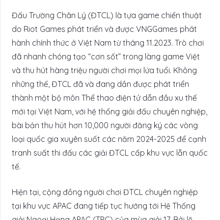
Đấu Trường Chân Lý (ĐTCL) là tựa game chiến thuật
do Riot Games phát triển và được VNGGames phát
hành chính thức ở Việt Nam từ tháng 11.2023. Trò chơi
đã nhanh chóng tạo “cơn sốt” trong làng game Việt
và thu hút hàng triệu người chơi mọi lứa tuổi. Không
những thế, ĐTCL đã và đang dần được phát triển
thành một bộ môn Thể thao điện tử dẫn đầu xu thế
mới tại Việt Nam, với hệ thống giải đấu chuyên nghiệp,
bài bản thu hút hơn 10,000 người đăng ký các vòng
loại quốc gia xuyên suốt các năm 2024-2025 để cạnh
tranh suất thi đấu các giải ĐTCL cấp khu vực lẫn quốc
tế.
Hiện tại, cộng đồng người chơi ĐTCL chuyên nghiệp
tại khu vực APAC đang tiếp tục hướng tới Hệ Thống
giải Ngoại Hạng APAC (TPC) của mùa giải 17. Bởi lẽ,