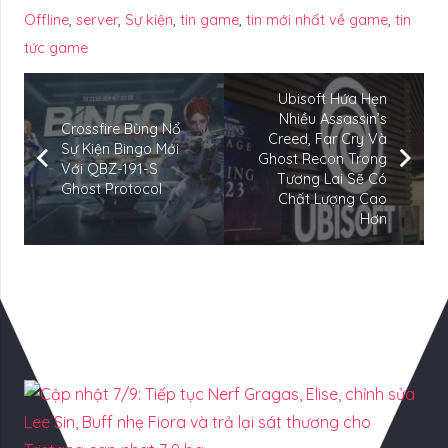
Offline
,
server
,
Sự kiện
,
tin game
,
tin mới nhất về game
,
tin
tức game
Ubisoft Hứa Hẹn
Nhiều Assassin’s
Crossfire Bùng Nổ
Creed, Far Cry Và
Sự Kiện Bingo Mới
Ghost Recon Trong
Với QBZ-191-S
Tương Lai Sẽ Có
Ghost Protocol
Chất Lượng Cao
Hơn
Có Thể Bạn Quan tâm