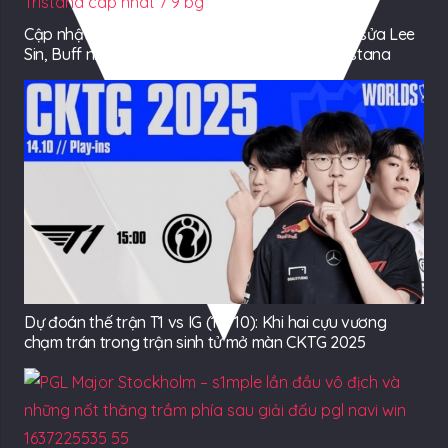
Cập nhật 7/9: Tiếp tục Nerf Gragas, Elise, chỉnh sửa Lee
Sin, Buff nhẹ Fiora và trả lại sát thương cho Tristana
Dự đoán thế trận T1 vs IG (14/10): Khi hai cựu vương
chạm trán trong trận sinh tử mở màn CKTG 2025