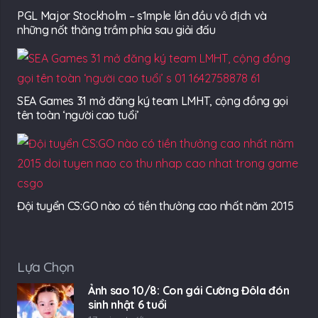
PGL Major Stockholm – s1mple lần đầu vô địch và
những nốt thăng trầm phía sau giải đấu
SEA Games 31 mở đăng ký team LMHT, cộng đồng gọi
tên toàn ‘người cao tuổi’
Đội tuyển CS:GO nào có tiền thưởng cao nhất năm 2015
Lựa Chọn
Ảnh sao 10/8: Con gái Cường Đôla đón
sinh nhật 6 tuổi