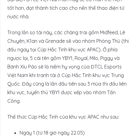
tốt hơn, đạt thành tích cao cho nền thể thao điện tử
nước nhà.
Trong lần so tài này, các chàng trai gồm Midfeed, Lê
Chuyên, K1an và Grenade sẽ vào nhóm Phòng Thủ (thi
đấu ngay tại Cúp Hắc Tinh khu vực APAC). Ở phía
ngược lại, 5 cái tên gồm YBY1, Royal, Milo, Piggy và
Bánh Xíu Páo sẽ là niềm hy vọng của ĐTCL Esports
Việt Nam khi tranh tài ở Cúp Hắc Tinh khu vực Trung
Quốc. Đây cũng là lần đầu tiên sau 3 mùa thi đấu liên
khu vực, tuyển thủ YBY1 được xếp vào nhóm Tấn
Công.
Thể thức Cúp Hắc Tinh của khu vực APAC như sau:
Ngày 1 (từ 18 giờ ngày 22.05)