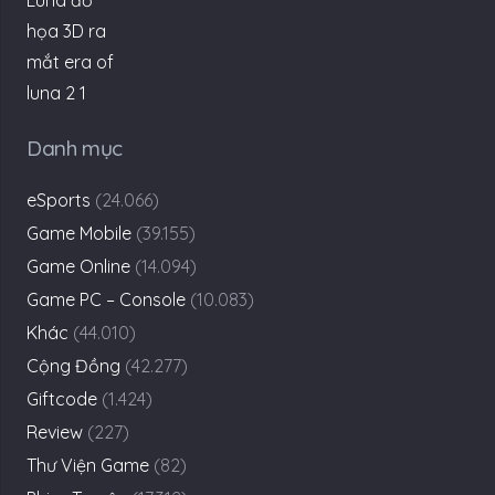
Danh mục
eSports
(24.066)
Game Mobile
(39.155)
Game Online
(14.094)
Game PC – Console
(10.083)
Khác
(44.010)
Cộng Đồng
(42.277)
Giftcode
(1.424)
Review
(227)
Thư Viện Game
(82)