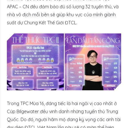
APAC – CN đều đảm bảo đủ số lượng 32 tuyển thủ, và
nhà vô địch mỗi bên sẽ giúp khu vực của mình giành
suất dự Chung Kết Thế Giới ĐTCL.
Trong TPC Mùa 16, đáng tiếc là hai ngôi vị cao nhất ở
Cúp Bilgewater đều vinh danh những tuyển thủ Trung
Quốc. Do đó, người hâm mộ đang kỳ vọng các anh tài
đại diện ĐTCL Việt Nam lần này sẽ có màn thể hiện