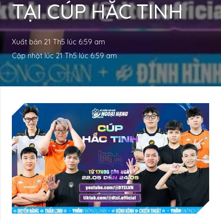
TẠI CÚP HẮC TINH
Xuất bản
21 Th5 lúc 6:59 am
Cập nhật lúc
21 Th5 lúc 6:59 am