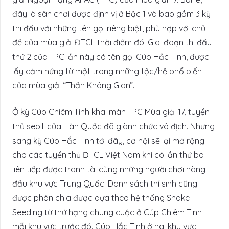
đây là sân chơi được định vị ở Bậc 1 và bao gồm 3 kỳ
thi đấu với những tên gọi riêng biệt, phù hợp với chủ
đề của mùa giải ĐTCL thời điểm đó. Giai đoạn thi đấu
thứ 2 của TPC lần này có tên gọi Cúp Hắc Tinh, được
lấy cảm hứng từ một trong những tộc/hệ phổ biến
của mùa giải “Thần Không Gian”.
Ở kỳ Cúp Chiêm Tinh khai màn TPC Mùa giải 17, tuyển
thủ seoill của Hàn Quốc đã giành chức vô địch. Nhưng
sang kỳ Cúp Hắc Tinh tới đây, cơ hội sẽ lại mở rộng
cho các tuyển thủ ĐTCL Việt Nam khi có lần thứ ba
liên tiếp được tranh tài cùng những người chơi hàng
đầu khu vực Trung Quốc. Danh sách thí sinh cũng
được phân chia được dựa theo hệ thống Snake
Seeding từ thứ hạng chung cuộc ở Cúp Chiêm Tinh
mỗi khu vực trước đó. Cúp Hắc Tinh ở hai khu vực