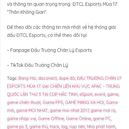
và thông tin quan trọng trong ĐTCL Esports Mùa 17:
“Thần Không Gian”.
Để theo dõi các thông tin mới nhất về hệ thống giải
đấu ĐTCL Esports, có thể theo dõi tại:
– Fanpage Đấu Trường Chân Lý Esports
– TikTok Đấu Trường Chân Lý
Tags:
Bang Hội
,
disconect
,
dupe đồ
,
ĐẤU TRƯỜNG CHÂN LÝ
ESPORTS MÙA 17: ĐẠI CHIẾN LIÊN KHU VỰC APAC - TRUNG
QUỐC LẦN THỨ 3 TẠI CÚP HẮC TINH
,
eSport
,
event
,
game
,
game chiến thuật
,
Game FPS
,
GAME MANG XA HOI
,
Game
mới
,
game MOI NHAT
,
game moi nhat 2017
,
game mới ra
,
game nhập vai
,
Game Offline
,
Game Online
,
game PC
,
game ps 3
,
game thủ
,
hack
,
lag
,
nạp tiền
,
Nhà phát hành
,