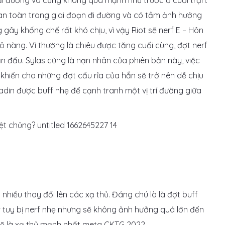
n đi đường và cũng không quá mạnh như trước ở cuối trận.
á an toàn trong giai đoạn đi đường và có tầm ảnh hưởng
g gây khống chế rất khó chịu, vì vậy Riot sẽ nerf E – Hôn
 nàng. Vì thường là chiêu được tăng cuối cùng, đợt nerf
n đấu. Sylas cũng là nạn nhân của phiên bản này, việc
 khiến cho những đợt cấu rỉa của hắn sẽ trở nên dễ chịu
adin được buff nhẹ để cạnh tranh một vị trí đường giữa
hiều thay đổi lên các xạ thủ. Đáng chú là là đợt buff
r tuy bị nerf nhẹ nhưng sẽ không ảnh hưởng quá lớn đến
 sẽ là xạ thủ mạnh nhất meta CKTG 2022.