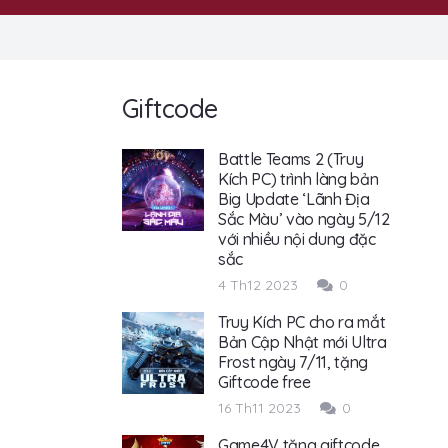
Giftcode
Battle Teams 2 (Truy
Kích PC) trình làng bản
Big Update ‘Lãnh Địa
Sắc Màu’ vào ngày 5/12
với nhiều nội dung đặc
sắc
4 Th12 2023
0
Truy Kích PC cho ra mắt
Bản Cập Nhật mới Ultra
Frost ngày 7/11, tặng
Giftcode free
16 Th11 2023
0
Game4V tặng giftcode