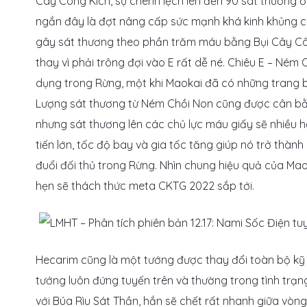
Cây Công Kích, sự chênh lệch lên đến 90 sát thương ở 
ngắn đây là đợt nâng cấp sức mạnh khá kinh khủng 
gây sát thương theo phần trăm máu bằng Bụi Cây Cô
thay vì phải trông đợi vào E rất dễ né. Chiêu E – Ném
dụng trong Rừng, một khi Maokai đã có những trang 
Lượng sát thương từ Ném Chồi Non cũng được cân bằng
nhưng sát thương lên các chủ lực máu giấy sẽ nhiều 
tiến lớn, tốc độ bay và gia tốc tăng giúp nó trở thàn
đuổi đối thủ trong Rừng. Nhìn chung hiệu quả của Mao
hẹn sẽ thách thức meta CKTG 2022 sắp tới.
Hecarim cũng là một tướng được thay đổi toàn bộ kỹ 
tướng luôn đứng tuyến trên và thường trong tình trạng 
với Búa Rìu Sát Thần, hắn sẽ chết rất nhanh giữa vòng