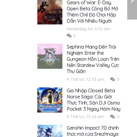
Gears of War: E-Day
Open Beta Công Bố Mở
Thêm Chế Độ Chơi Hấp
Dẫn Với Nhiều Người
Yesterday lúc 6:10 am
0
Sephiria Mang Đến Trải
Nghiệm Enter the
Gungeon Hỗn Loạn Trên
Nền Stardew Valley Cực
Thư Giãn
4 Th8 lúc 12:33 pm
0
Gia Nhập Closed Beta
Norse Saga: Cửu Giới
Thức Tỉnh, Săn DJI Osmo
Pocket 3 Ngay Hôm Nay
4 Th8 lúc 10:26 am
0
Genshin Impact 7.0 chính
thức mở cửa Snezhnaya