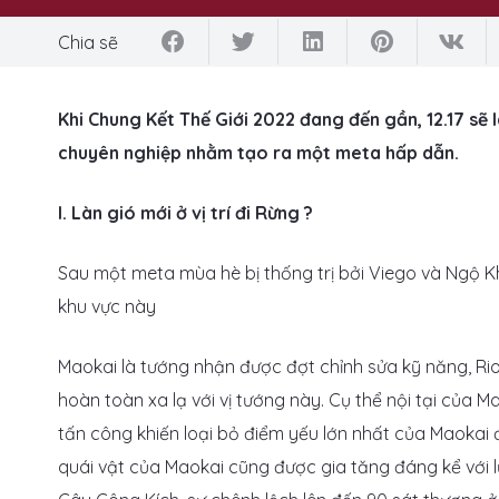
Chia sẽ
Khi Chung Kết Thế Giới 2022 đang đến gần, 12.17 sẽ 
chuyên nghiệp nhằm tạo ra một meta hấp dẫn.
I. Làn gió mới ở vị trí đi Rừng ?
Sau một meta mùa hè bị thống trị bởi Viego và Ngộ K
khu vực này
Maokai là tướng nhận được đợt chỉnh sửa kỹ năng, Riot
hoàn toàn xa lạ với vị tướng này. Cụ thể nội tại của Ma
tấn công khiến loại bỏ điểm yếu lớn nhất của Maokai 
quái vật của Maokai cũng được gia tăng đáng kể với 