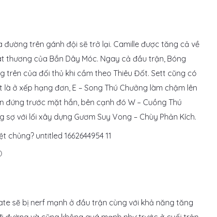
 đường trên gánh đội sẽ trở lại. Camille được tăng cả về
sát thương của Bắn Dây Móc. Ngay cả đầu trận, Bóng
 trên của đối thủ khi cầm theo Thiêu Đốt. Sett cũng có
ất là ở xếp hạng đơn, E – Song Thú Chưởng làm chậm lên
ắn đứng trước mặt hắn, bên cạnh đó W – Cuồng Thú
 sợ với lối xây dựng Gươm Suy Vong – Chùy Phản Kích.
)
 late sẽ bị nerf mạnh ở đầu trận cùng với khả năng tăng