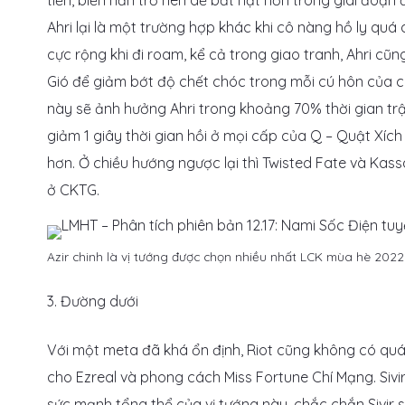
tiến, biến hắn trở nên dễ bắt nạt hơn trong giai đoạ
Ahri lại là một trường hợp khác khi cô nàng hồ ly qu
cực rộng khi đi roam, kể cả trong giao tranh, Ahri cũn
Gió để giảm bớt độ chết chóc trong mỗi cú hôn của cô
này sẽ ảnh hưởng Ahri trong khoảng 70% thời gian trậ
giảm 1 giây thời gian hồi ở mọi cấp của Q – Quật Xích
hơn. Ở chiều hướng ngược lại thì Twisted Fate và Kass
ở CKTG.
Azir chinh là vị tướng được chọn nhiều nhất LCK mùa hè 2022
3. Đường dưới
Với một meta đã khá ổn định, Riot cũng không có quá n
cho Ezreal và phong cách Miss Fortune Chí Mạng. Sivi
sức mạnh tổng thể của vị tướng này, chắc chắn Sivir