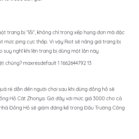
t trang bị “lỗi”, không chỉ trong xếp hạng đơn mà đặc
ột mức ping cực thấp. Vì vậy Riot sẽ nâng giá trang bị
 suy nghĩ khi lên trang bị dùng một lần này
uá rẻ dẫn đến người chơi sau khi dùng đồng hồ sẽ
ồng Hồ Cát Zhonya. Giờ đây với mức giá 3000 cho cả
hà nhà Đồng Hồ sẽ giảm đáng kể trong Đấu Trường Công