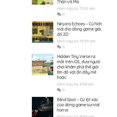
Thần và Ma
Hôm nay lúc 11:05 am
0
Ninjora Echoes – Cú hích
mới cho dòng game giải
đố 2D
Hôm nay lúc 10:54 am
0
Hidden Tiny Verse ra
mắt trên iOS, đưa người
chơi khám phá thế giới
tìm đồ vật ẩn đầy mê
hoặc
Hôm nay lúc 8:59 am
0
Blind Spot – Cú lột xác
của dòng game survial
horror
Hôm nay lúc 8:59 am