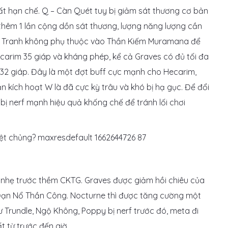
ất hạn chế. Q – Càn Quét tuy bị giảm sát thương cơ bản
thêm 1 lần cộng dồn sát thương, lượng năng lượng cần
n Tranh không phụ thuộc vào Thần Kiếm Muramana để
carim 35 giáp và kháng phép, kể cả Graves có đủ tối đa
32 giáp. Đây là một đợt buff cực mạnh cho Hecarim,
n kích hoạt W là đã cực kỳ trâu và khó bị hạ gục. Để đổi
ẽ bị nerf mạnh hiệu quả khống chế để tránh lối chơi
f nhẹ trước thềm CKTG. Graves được giảm hồi chiêu của
Đạn Nổ Thần Công. Nocturne thì được tăng cường một
 Trundle, Ngộ Không, Poppy bị nerf trước đó, meta đi
 từ trước đến giờ.