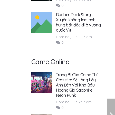
0
Rubber Duck Story –
Xuyên không làm anh
hùng bất đắc dĩ ở vương
quốc Vịt
Hôm nay lúc 8:46 am
0
Game Online
Trang Bị Của Game Thủ
Crossfire Sẽ Lộng Lẫy
Ánh Đèn Với Kho Báu
Hoàng Gia Sapphire
Neon Punk
Hôm nay lúc 7:57 am
0