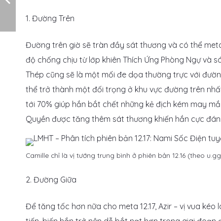
1. Đường Trên
Đường trên giờ sẽ tràn đầy sát thương và có thể meta
độ chống chịu từ lớp khiên Thích Ứng Phòng Ngự và 
Thép cũng sẽ là một mối đe dọa thường trực với đường
thể trở thành một đối trọng ở khu vực đường trên nh
tới 70% giúp hắn bắt chết những kẻ địch kém may m
Quyền được tăng thêm sát thương khiến hắn cực đáng
Camille chỉ là vị tướng trung bình ở phiên bản 12.16 (theo u.gg
2. Đường Giữa
Để tăng tốc hơn nữa cho meta 12.17, Azir – vị vua kéo