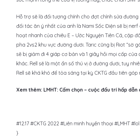
Hỗ trợ sẽ là đối tượng chính cho đợt chỉnh sửa đường 
đối tác ăn ý nhất của anh là Nami Sốc Điện sẽ bị nerf 
hoạt nhanh của chiêu E – Ước Nguyện Tiên Cá, cặp đô
pha 2vs2 khu vực đường dưới. Taric cũng bị Riot “sờ 
sẽ bị giảm đi 4 giáp cơ bản và 1 giây hồi mọi cấp củ
khác. Rell sẽ là một ẩn số thú vị ở đường dưới, tuy nhi
Rell sẽ khá khó để tỏa sáng tại kỳ CKTG đầu tiên góp
Xem thêm: LMHT: Cấm chọn – cuộc đấu trí hấp dẫn 
#12.17 #CKTG 2022 #Liên minh huyền thoại #LMHT #lo
}