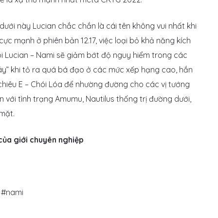
dưới này Lucian chắc chắn là cái tên không vui nhất khi
cực mạnh ở phiên bản 12.17, việc loại bỏ khả năng kích
i Lucian – Nami sẽ giảm bớt độ nguy hiểm trong các
gáy” khi tỏ ra quá bá đạo ở các mức xếp hạng cao, hắn
a chiêu E – Chói Lóa để nhường đường cho các vị tướng
ên với tình trạng Amumu, Nautilus thống trị đường dưới,
 mặt.
của giới chuyên nghiệp
l #nami