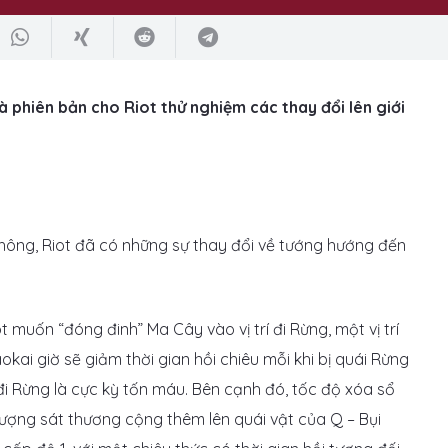
là phiên bản cho Riot thử nghiệm các thay đổi lên giới
hông, Riot đã có những sự thay đổi về tướng hướng đến
 muốn “đóng đinh” Ma Cây vào vị trí đi Rừng, một vị trí
okai giờ sẽ giảm thời gian hồi chiêu mỗi khi bị quái Rừng
đi Rừng là cực kỳ tốn máu. Bên cạnh đó, tốc độ xóa sổ
lượng sát thương cộng thêm lên quái vật của Q – Bụi