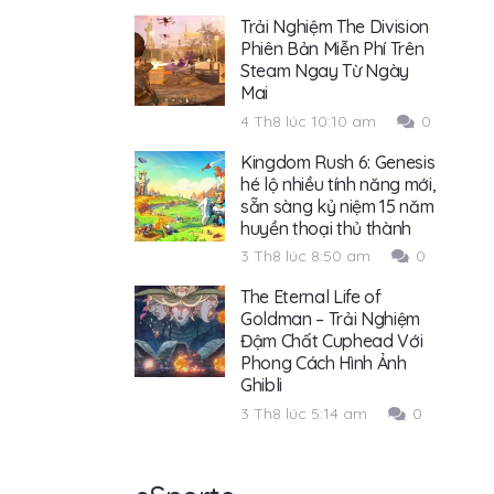
Trải Nghiệm The Division
Phiên Bản Miễn Phí Trên
Steam Ngay Từ Ngày
Mai
4 Th8 lúc 10:10 am
0
Kingdom Rush 6: Genesis
hé lộ nhiều tính năng mới,
sẵn sàng kỷ niệm 15 năm
huyền thoại thủ thành
3 Th8 lúc 8:50 am
0
The Eternal Life of
Goldman – Trải Nghiệm
Đậm Chất Cuphead Với
Phong Cách Hình Ảnh
Ghibli
3 Th8 lúc 5:14 am
0