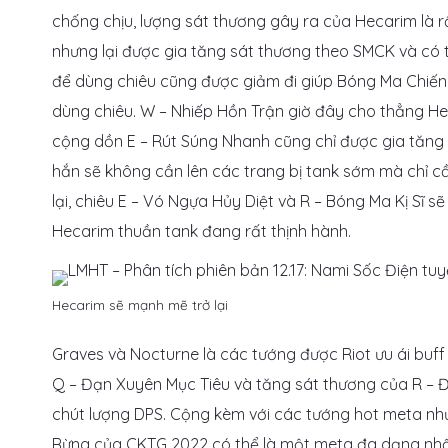
chống chịu, lượng sát thương gây ra của Hecarim là r
nhưng lại được gia tăng sát thương theo SMCK và có 
để dùng chiêu cũng được giảm đi giúp Bóng Ma Chiế
dùng chiêu. W – Nhiếp Hồn Trận giờ đây cho thẳng He
cộng dồn E – Rút Súng Nhanh cũng chỉ được gia tăng 
hắn sẽ không cần lên các trang bị tank sớm mà chỉ cầ
lại, chiêu E – Vó Ngựa Hủy Diệt và R – Bóng Ma Kị Sĩ s
Hecarim thuần tank đang rất thịnh hành.
Hecarim sẽ mạnh mẽ trở lại
Graves và Nocturne là các tướng được Riot ưu ái buf
Q – Đạn Xuyên Mục Tiêu và tăng sát thương của R – 
chút lượng DPS. Cộng kèm với các tướng hot meta như
Rừng của CKTG 2022 có thể là một meta đa dạng nhất