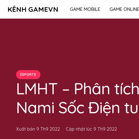
KÊNH GAMEVN
GAME MOBILE
GAME ONLIN
ESPORTS
LMHT – Phân tích 
Nami Sốc Điện t
Xuất bản
9 Th9 2022
Cập nhật lúc
9 Th9 2022