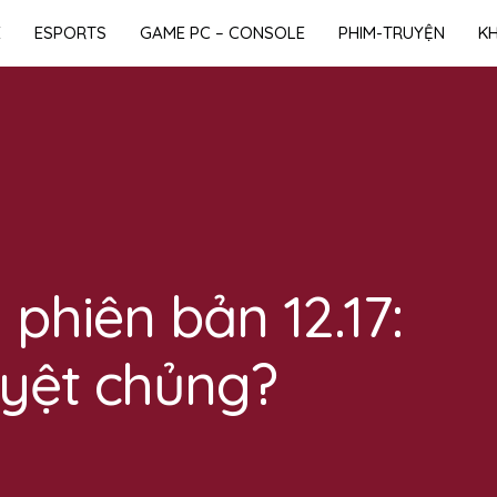
E
ESPORTS
GAME PC – CONSOLE
PHIM-TRUYỆN
K
phiên bản 12.17:
uyệt chủng?