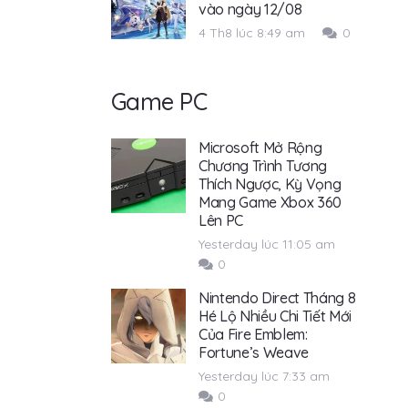
vào ngày 12/08
4 Th8 lúc 8:49 am
0
Game PC
Microsoft Mở Rộng
Chương Trình Tương
Thích Ngược, Kỳ Vọng
Mang Game Xbox 360
Lên PC
Yesterday lúc 11:05 am
0
Nintendo Direct Tháng 8
Hé Lộ Nhiều Chi Tiết Mới
Của Fire Emblem:
Fortune’s Weave
Yesterday lúc 7:33 am
0