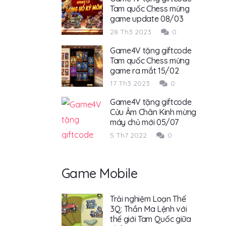
Tam quốc Chess mừng
game update 08/03
28 Th3 2023
0
Game4V tặng giftcode
Tam quốc Chess mừng
game ra mắt 15/02
17 Th3 2023
0
Game4V tặng giftcode
Cửu Âm Chân Kinh mừng
máy chủ mới 05/07
5 Th7 2022
0
Game Mobile
Trải nghiệm Loạn Thế
3Q: Thần Ma Lệnh với
thế giới Tam Quốc giữa