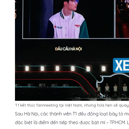
T1 kết thúc fanmeeting tại Việt Nam, nhưng hứa hẹn sẽ quay 
Sau Hà Nội, các thành viên T1 đều đồng loạt bày tỏ m
đặc biệt là điểm đến tiếp theo được bật mí – TP.HCM.