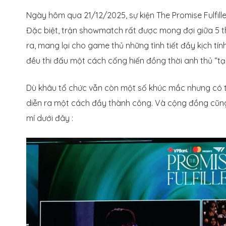
Ngày hôm qua 21/12/2025, sự kiện The Promise Fulfill
Đặc biệt, trận showmatch rất được mong đợi giữa 5 th
ra, mang lại cho game thủ những tình tiết đầy kịch tính
đều thi đấu một cách cống hiến đồng thời anh thủ “tạ
Dù khâu tổ chức vẫn còn một số khúc mắc nhưng có t
diễn ra một cách đầy thành công. Và cộng đồng cũng
mí dưới đây :