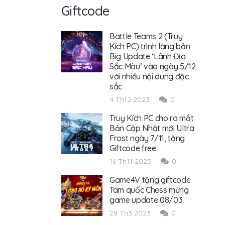
Giftcode
Battle Teams 2 (Truy
Kích PC) trình làng bản
Big Update ‘Lãnh Địa
Sắc Màu’ vào ngày 5/12
với nhiều nội dung đặc
sắc
4 Th12 2023
0
Truy Kích PC cho ra mắt
Bản Cập Nhật mới Ultra
Frost ngày 7/11, tặng
Giftcode free
16 Th11 2023
0
Game4V tặng giftcode
Tam quốc Chess mừng
game update 08/03
28 Th3 2023
0