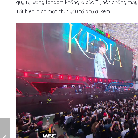
quy tụ lượng fandom khổng lồ của T1, nên chẳng mấy 
Tất hiên là có một chút yếu tố phụ đi kèm :