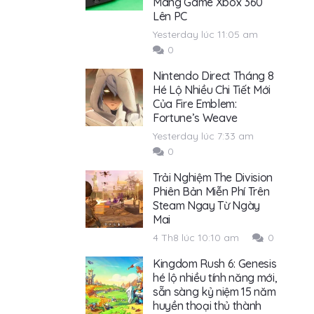
Mang Game Xbox 360
Lên PC
Yesterday lúc 11:05 am
0
Nintendo Direct Tháng 8
Hé Lộ Nhiều Chi Tiết Mới
Của Fire Emblem:
Fortune’s Weave
Yesterday lúc 7:33 am
0
Trải Nghiệm The Division
Phiên Bản Miễn Phí Trên
Steam Ngay Từ Ngày
Mai
4 Th8 lúc 10:10 am
0
Kingdom Rush 6: Genesis
hé lộ nhiều tính năng mới,
sẵn sàng kỷ niệm 15 năm
huyền thoại thủ thành