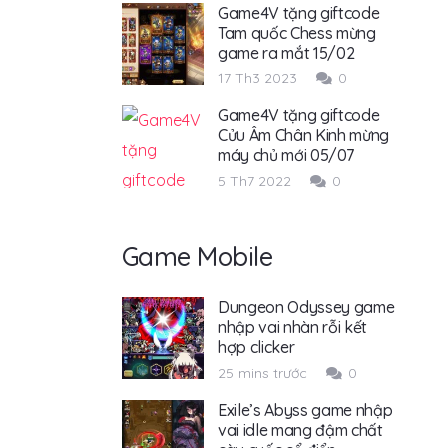
Game4V tặng giftcode
Tam quốc Chess mừng
game ra mắt 15/02
17 Th3 2023
0
Game4V tặng giftcode
Cửu Âm Chân Kinh mừng
máy chủ mới 05/07
5 Th7 2022
0
Game Mobile
Dungeon Odyssey game
nhập vai nhàn rỗi kết
hợp clicker
25 mins trước
0
Exile’s Abyss game nhập
vai idle mang đậm chất