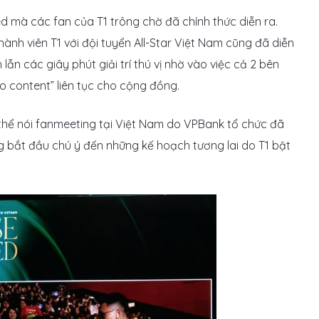
ed mà các fan của T1 trông chờ đã chính thức diễn ra.
ành viên T1 với đội tuyển All-Star Việt Nam cũng đã diễn
 lẫn các giây phút giải trí thú vị nhờ vào việc cả 2 bên
o content” liên tục cho cộng đồng.
hể nói fanmeeting tại Việt Nam do VPBank tổ chức đã
 bắt đầu chú ý đến những kế hoạch tương lai do T1 bật