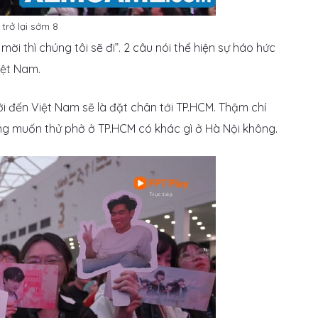
trở lại sớm 8
i thì chúng tôi sẽ đi”. 2 câu nói thể hiện sự háo hức
iệt Nam.
i đến Việt Nam sẽ là đặt chân tới TP.HCM. Thậm chí
ng muốn thử phở ở TP.HCM có khác gì ở Hà Nội không.