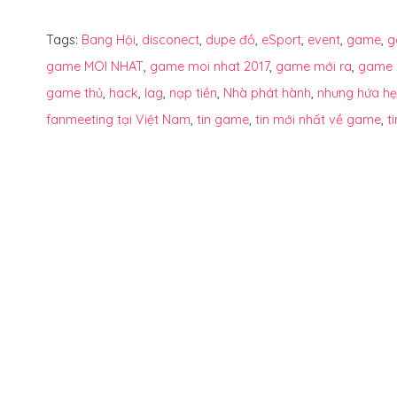
Tags:
Bang Hội
,
disconect
,
dupe đồ
,
eSport
,
event
,
game
,
g
game MOI NHAT
,
game moi nhat 2017
,
game mới ra
,
game 
game thủ
,
hack
,
lag
,
nạp tiền
,
Nhà phát hành
,
nhưng hứa hẹ
fanmeeting tại Việt Nam
,
tin game
,
tin mới nhất về game
,
t