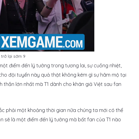
trở lại sớm 9
t điểm đến lý tưởng trong tương lai, sự cuồng nhiệt,
o đội tuyển này quả thật không kém gì sự hâm mộ tại
nh thần lớn nhất mà T1 dành cho khán giả Việt sau fan
chắc phải một khoảng thời gian nữa chúng ta mới có thể
ắn sẽ là một điểm đến lý tưởng mà bất fan của T1 nào