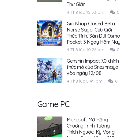
Thư Giãn
4 Th8 lúc 12:33 pm
0
Gia Nhập Closed Beta
Norse Saga: Cửu Giới
Thức Tỉnh, Săn DJI Osmo
Pocket 3 Ngay Hôm Nay
4 Th8 lúc 10:26 am
0
Genshin Impact 7.0 chính
thức mở cửa Snezhnaya
vào ngày 12/08
4 Th8 lúc 8:49 am
0
Game PC
Microsoft Mở Rộng
Chương Trình Tương
Thích Ngược, Kỳ Vọng