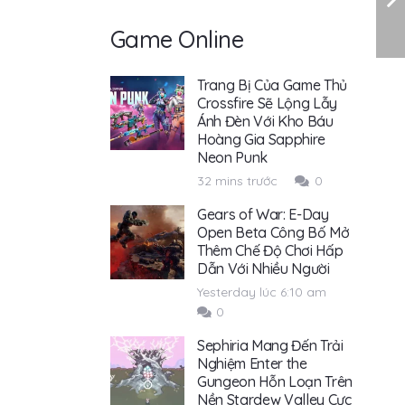
Game Online
Trang Bị Của Game Thủ
Crossfire Sẽ Lộng Lẫy
Ánh Đèn Với Kho Báu
Hoàng Gia Sapphire
Neon Punk
32 mins trước
0
Gears of War: E-Day
Open Beta Công Bố Mở
Thêm Chế Độ Chơi Hấp
Dẫn Với Nhiều Người
Yesterday lúc 6:10 am
0
Sephiria Mang Đến Trải
Nghiệm Enter the
Gungeon Hỗn Loạn Trên
Nền Stardew Valley Cực