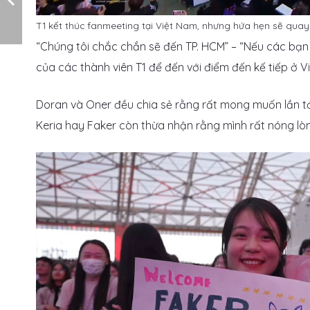
T1 kết thúc fanmeeting tại Việt Nam, nhưng hứa hẹn sẽ quay 
“Chúng tôi chắc chắn sẽ đến TP. HCM” – “Nếu các bạn mờ
của các thành viên T1 để đến với điểm đến kế tiếp ở V
Doran và Oner đều chia sẻ rằng rất mong muốn lần tớ
Keria hay Faker còn thừa nhận rằng mình rất nóng lò