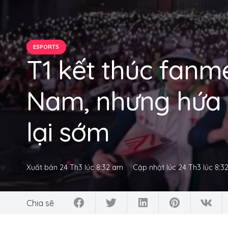
ESPORTS
T1 kết thúc fanme
Nam, nhưng hứa 
lại sớm
Xuất bản
24 Th3 lúc 8:32 am
Cập nhật lúc
24 Th3 lúc 8:3
Chia sẽ