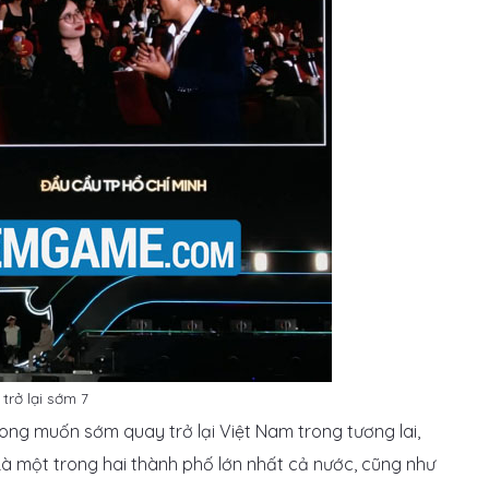
trở lại sớm 7
ong muốn sớm quay trở lại Việt Nam trong tương lai,
 Là một trong hai thành phố lớn nhất cả nước, cũng như