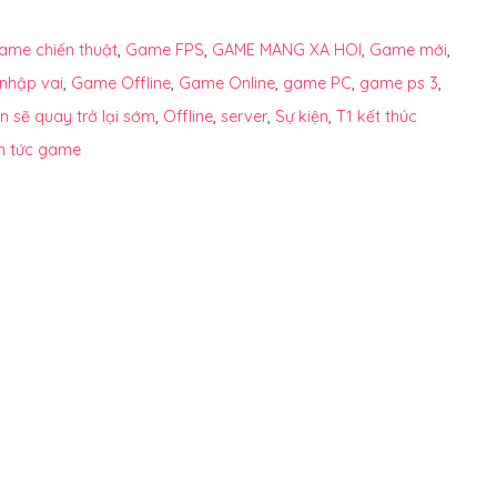
ame chiến thuật
,
Game FPS
,
GAME MANG XA HOI
,
Game mới
,
nhập vai
,
Game Offline
,
Game Online
,
game PC
,
game ps 3
,
n sẽ quay trở lại sớm
,
Offline
,
server
,
Sự kiện
,
T1 kết thúc
in tức game