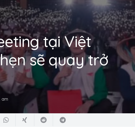
eting tại Việt
hẹn sẽ quay trở
2 am