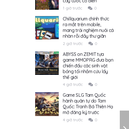
cày cuốc cổ điển
1 giờ trước
0
Chillquarium chính thức
ra mắt trên mobile,
mang trải nghiệm nuôi cá
nhàn rỗi đầy thư giãn
2 giờ trước
0
ABYSS on ZEMIT tựa
game MMOPRG đưa bạn
chiến đấu các sinh vật
bóng tối nhầm cứu lấy
thế giới
4 giờ trước
0
Game SLG Tam Quốc
hành quân tự do Tam
Quốc: Tranh Bá Thiên Hạ
mở đăng ký trước
4 giờ trước
0