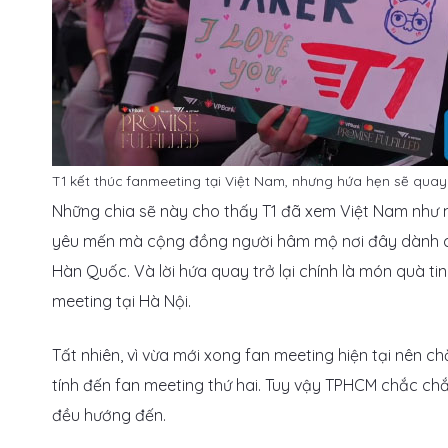
T1 kết thúc fanmeeting tại Việt Nam, nhưng hứa hẹn sẽ quay 
Những chia sẽ này cho thấy T1 đã xem Việt Nam như mộ
yêu mến mà cộng đồng người hâm mộ nơi đây dành ch
Hàn Quốc. Và lời hứa quay trở lại chính là món quà ti
meeting tại Hà Nội.
Tất nhiên, vì vừa mới xong fan meeting hiện tại nên 
tính đến fan meeting thứ hai. Tuy vậy TPHCM chắc ch
đều hướng đến.