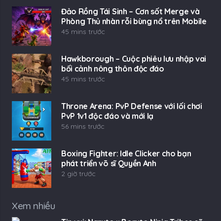
Đảo Rồng Tái Sinh – Cơn sốt Merge và
Phòng Thủ nhàn rỗi bùng nổ trên Mobile
45 mins trước
Hawkborough – Cuộc phiêu lưu nhập vai
bối cảnh nông thôn độc đáo
45 mins trước
Throne Arena: PvP Defense với lối chơi
PvP 1v1 độc đáo và mới lạ
56 mins trước
Boxing Fighter: Idle Clicker cho bạn
phát triển võ sĩ Quyền Anh
2 giờ trước
Xem nhiều