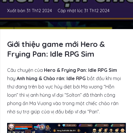
Xuất bản
31 Th12 2024
Cập nhật lúc
31 Th12 2024
Giới thiệu game mới Hero &
Frying Pan: Idle RPG Sim
Câu chuyện của
Hero & Frying Pan: Idle RPG Sim
hay
Anh hùng & Chảo rán: Idle RPG
bắt đầu khi mọi
thứ đang trên bờ vực hủy diệt bởi Ma vương “Hỗn
loạn” thì vị anh hùng vĩ đại “Solton” đã thành công
phong ấn Ma Vương vào trong một chiếc chảo rán
nhờ sự trợ giúp của vị đầu bếp vĩ đại “Pan”.