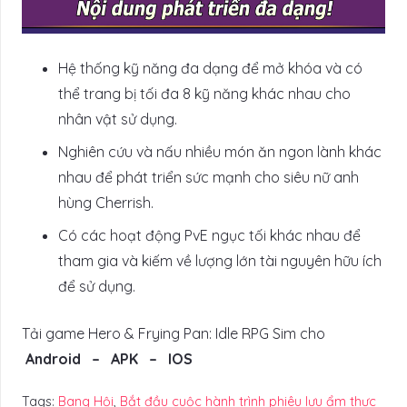
Hệ thống kỹ năng đa dạng để mở khóa và có
thể trang bị tối đa 8 kỹ năng khác nhau cho
nhân vật sử dụng.
Nghiên cứu và nấu nhiều món ăn ngon lành khác
nhau để phát triển sức mạnh cho siêu nữ anh
hùng Cherrish.
Có các hoạt động PvE ngục tối khác nhau để
tham gia và kiếm về lượng lớn tài nguyên hữu ích
để sử dụng.
Tải game Hero & Frying Pan: Idle RPG Sim cho
Android – APK – IOS
Tags:
Bang Hội
,
Bắt đầu cuộc hành trình phiêu lưu ẩm thực