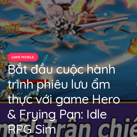
GAME MOBILE
Bắt đầu cuộc hành
trình phiêu lưu ẩm
thực với game Hero
& Frying Pan: Idle
RPG Sim