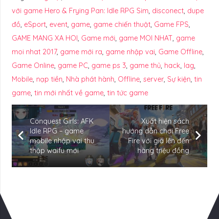
với game Hero & Frying Pan: Idle RPG Sim
,
disconect
,
dupe
đồ
,
eSport
,
event
,
game
,
game chiến thuật
,
Game FPS
,
GAME MANG XA HOI
,
Game mới
,
game MOI NHAT
,
game
moi nhat 2017
,
game mới ra
,
game nhập vai
,
Game Offline
,
Game Online
,
game PC
,
game ps 3
,
game thủ
,
hack
,
lag
,
Mobile
,
nạp tiền
,
Nhà phát hành
,
Offline
,
server
,
Sự kiện
,
tin
game
,
tin mới nhất về game
,
tin tức game
Conquest Girls: AFK
Xuất hiện sách
Idle RPG – game
hướng dẫn chơi Free
mobile nhập vai thu
Fire với giá lên đến
thập waifu mới
hàng triệu đồng