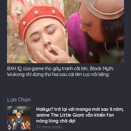
BXH IQ của game thủ gây tranh cãi lớn, Black Myth:
Wukong chỉ đứng thứ hai sau cái tên cực nổi tiếng
Lựa Chọn
Haikyu!! trở lại với manga mới sau 6 năm,
anime The Little Giant vẫn khiến fan
nóng lòng chờ đợi
37 mins trước