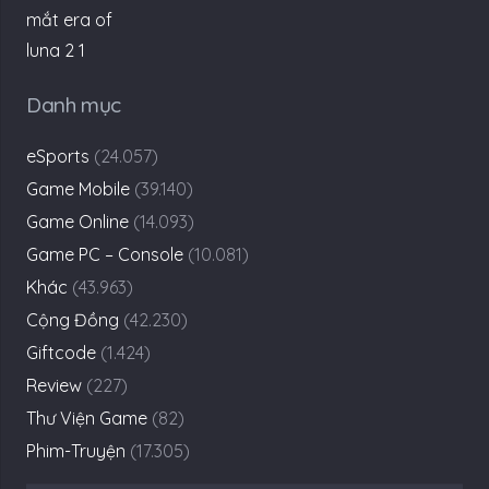
Danh mục
eSports
(24.057)
Game Mobile
(39.140)
Game Online
(14.093)
Game PC – Console
(10.081)
Khác
(43.963)
Cộng Đồng
(42.230)
Giftcode
(1.424)
Review
(227)
Thư Viện Game
(82)
Phim-Truyện
(17.305)