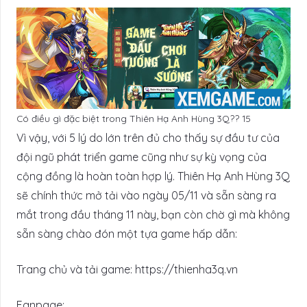
Có điều gì đặc biệt trong Thiên Hạ Anh Hùng 3Q?? 15
Vì vậy, với 5 lý do lớn trên đủ cho thấy sự đầu tư của
đội ngũ phát triển game cũng như sự kỳ vọng của
cộng đồng là hoàn toàn hợp lý. Thiên Hạ Anh Hùng 3Q
sẽ chính thức mở tải vào ngày 05/11 và sẵn sàng ra
mắt trong đầu tháng 11 này, bạn còn chờ gì mà không
sẵn sàng chào đón một tựa game hấp dẫn:
Trang chủ và tải game: https://thienha3q.vn
Fanpage: