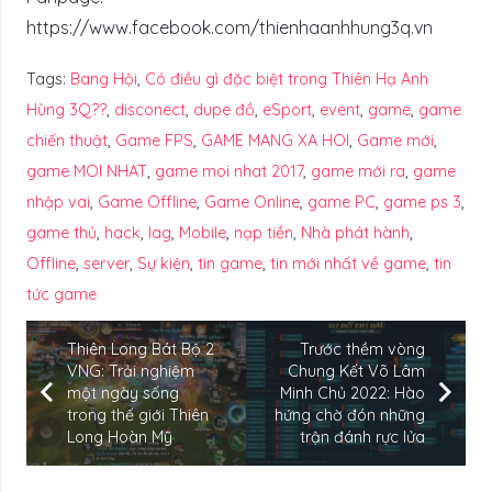
https://www.facebook.com/thienhaanhhung3q.vn
Tags:
Bang Hội
,
Có điều gì đặc biệt trong Thiên Hạ Anh
Hùng 3Q??
,
disconect
,
dupe đồ
,
eSport
,
event
,
game
,
game
chiến thuật
,
Game FPS
,
GAME MANG XA HOI
,
Game mới
,
game MOI NHAT
,
game moi nhat 2017
,
game mới ra
,
game
nhập vai
,
Game Offline
,
Game Online
,
game PC
,
game ps 3
,
game thủ
,
hack
,
lag
,
Mobile
,
nạp tiền
,
Nhà phát hành
,
Offline
,
server
,
Sự kiện
,
tin game
,
tin mới nhất về game
,
tin
tức game
Thiên Long Bát Bộ 2
Trước thềm vòng
VNG: Trải nghiệm
Chung Kết Võ Lâm
một ngày sống
Minh Chủ 2022: Hào
trong thế giới Thiên
hứng chờ đón những
Long Hoàn Mỹ
trận đánh rực lửa