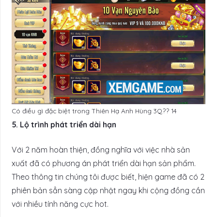
Có điều gì đặc biệt trong Thiên Hạ Anh Hùng 3Q?? 14
5. Lộ trình phát triển dài hạn
Với 2 năm hoàn thiện, đồng nghĩa với việc nhà sản
xuất đã có phương án phát triển dài hạn sản phẩm.
Theo thông tin chúng tôi được biết, hiện game đã có 2
phiên bản sẳn sàng cập nhật ngay khi cộng đồng cần
với nhiều tính năng cực hot.