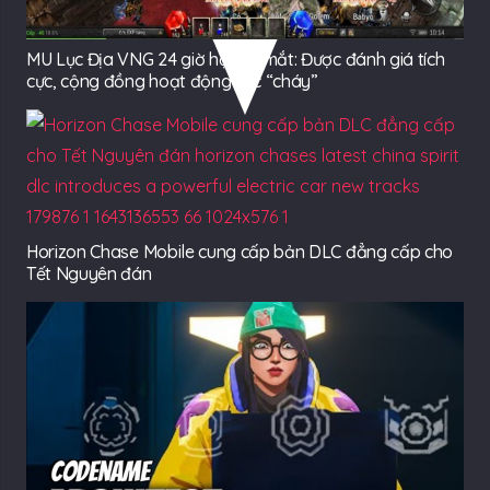
MU Lục Địa VNG 24 giờ hậu ra mắt: Được đánh giá tích
cực, cộng đồng hoạt động cực “cháy”
Horizon Chase Mobile cung cấp bản DLC đẳng cấp cho
Tết Nguyên đán