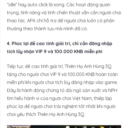
“idle” hay auto click là xong. Các hoạt động quan
trọng, tính năng và tính chiến thuật vẫn cần người chơi
thao tác. AFK chỉ hỗ trợ để người chơi luôn có phần
thưởng theo thành tựu mà mình đã có.
4. Phúc lợi đề cao tính giải trí, chỉ cần đăng nhập
tích lũy nhận VIP 9 và 100.000 KNB miễn phí
Tiếp tục đề cao tính giải trí, Thiên Hạ Anh Hùng 3Q
tặng cho người chơi VIP 9 và 100.000 KNB hoàn toàn
miễn phí khi người chơi tích lũy đăng nhập vào game.
Đây là hành động chứng tỏ đội ngũ sản xuất và NPH
tìm hiểu hành vi của người chơi Việt Nam, thiếp lập
phúc lợi để người chơi trải nghiệm tốt nhất khi người
chơi yêu thích Thiên Hạ Anh Hùng 3Q.