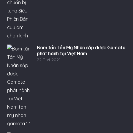
Bom tấn Tần Mỹ Nhân sắp được Gamota
phát hành tại Việt Nam
22 Th4 2021