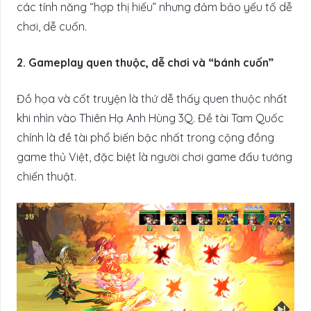
các tính năng “hợp thị hiếu” nhưng đảm bảo yếu tố dễ
chơi, dễ cuốn.
2. Gameplay quen thuộc, dễ chơi và “bánh cuốn”
Đồ họa và cốt truyện là thứ dễ thấy quen thuộc nhất
khi nhìn vào Thiên Hạ Anh Hùng 3Q. Đề tài Tam Quốc
chính là đề tài phổ biến bậc nhất trong cộng đồng
game thủ Việt, đặc biệt là người chơi game đấu tướng
chiến thuật.