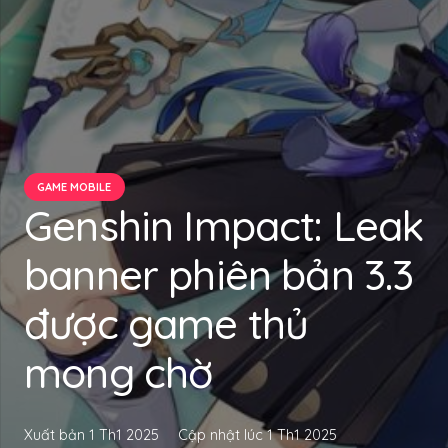
GAME MOBILE
Genshin Impact: Leak
banner phiên bản 3.3
được game thủ
mong chờ
Xuất bản
1 Th1 2025
Cập nhật lúc
1 Th1 2025