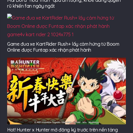
Mai Dora “hoá Thần” quá ấn tượng, khoe dáng quyến
rũ khiến fan ngây ngất
Game đua xe KartRider Rush+ lấy cảm hứng từ Boom
Online được Funtap xác nhận phát hành
Hot! Hunter x Hunter mở đăng ký trước trên nền tảng