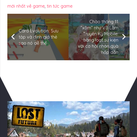
mới nhất về game
,
tin tức game
Chào tháng 11
“xôm” như Võ Lâm
Card Evolution: Sưu
Truyền Kỳ Mobile:
tập và định giá thẻ
hàng loạt sự kiện
sao nó dễ thế
với cơ hội nhận quà
hấp dẫn
Có Thể Bạn Quan tâm