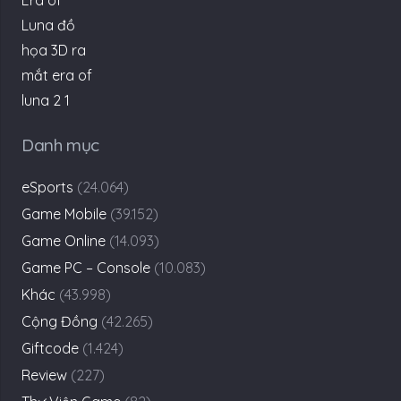
Danh mục
eSports
(24.064)
Game Mobile
(39.152)
Game Online
(14.093)
Game PC – Console
(10.083)
Khác
(43.998)
Cộng Đồng
(42.265)
Giftcode
(1.424)
Review
(227)