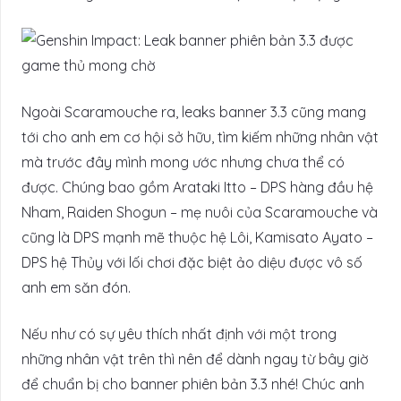
Ngoài Scaramouche ra, leaks banner 3.3 cũng mang
tới cho anh em cơ hội sở hữu, tìm kiếm những nhân vật
mà trước đây mình mong ước nhưng chưa thể có
được. Chúng bao gồm Arataki Itto – DPS hàng đầu hệ
Nham, Raiden Shogun – mẹ nuôi của Scaramouche và
cũng là DPS mạnh mẽ thuộc hệ Lôi, Kamisato Ayato –
DPS hệ Thủy với lối chơi đặc biệt ảo diệu được vô số
anh em săn đón.
Nếu như có sự yêu thích nhất định với một trong
những nhân vật trên thì nên để dành ngay từ bây giờ
để chuẩn bị cho banner phiên bản 3.3 nhé! Chúc anh