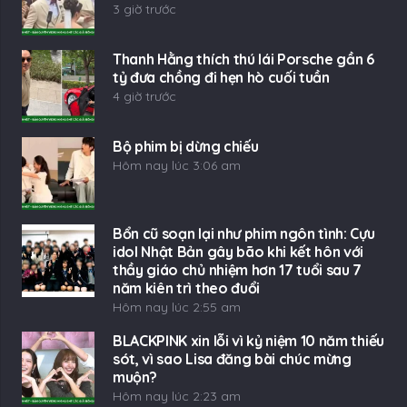
3 giờ trước
Thanh Hằng thích thú lái Porsche gần 6
tỷ đưa chồng đi hẹn hò cuối tuần
4 giờ trước
Bộ phim bị dừng chiếu
Hôm nay lúc 3:06 am
Bổn cũ soạn lại như phim ngôn tình: Cựu
idol Nhật Bản gây bão khi kết hôn với
thầy giáo chủ nhiệm hơn 17 tuổi sau 7
năm kiên trì theo đuổi
Hôm nay lúc 2:55 am
BLACKPINK xin lỗi vì kỷ niệm 10 năm thiếu
sót, vì sao Lisa đăng bài chúc mừng
muộn?
Hôm nay lúc 2:23 am