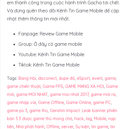
em thành công trong cuộc hành trình Gacha tới chết.
Và đừng quên theo dõi Kênh Tin Game Mobile để cập
nhật thêm thông tin mới nhất.
Fanpage: Review Game Mobile
Group: Ở đây có game mobile
Youtube: Kênh Tin Game Mobile
Tiktok: Kênh Tin Game Mobile
Tags:
Bang Hội
,
disconect
,
dupe đồ
,
eSport
,
event
,
game
,
game chiến thuật
,
Game FPS
,
GAME MANG XA HOI
,
Game
mới
,
game MOI NHAT
,
game moi nhat 2017
,
game mới ra
,
game nhập vai
,
Game Offline
,
Game Online
,
game PC
,
game ps 3
,
game thủ
,
Genshin Impact: Leak banner phiên
bản 3.3 được game thủ mong chờ
,
hack
,
lag
,
Mobile
,
nạp
tiền
,
Nhà phát hành
,
Offline
,
server
,
Sự kiện
,
tin game
,
tin