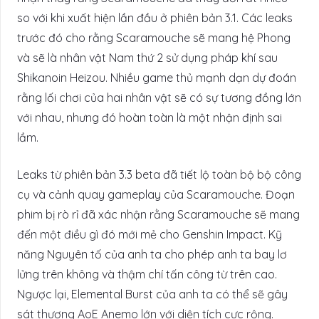
so với khi xuất hiện lần đầu ở phiên bản 3.1. Các leaks
trước đó cho rằng Scaramouche sẽ mang hệ Phong
và sẽ là nhân vật Nam thứ 2 sử dụng pháp khí sau
Shikanoin Heizou. Nhiều game thủ mạnh dạn dự đoán
rằng lối chơi của hai nhân vật sẽ có sự tương đồng lớn
với nhau, nhưng đó hoàn toàn là một nhận định sai
lầm.
Leaks từ phiên bản 3.3 beta đã tiết lộ toàn bộ bộ công
cụ và cảnh quay gameplay của Scaramouche. Đoạn
phim bị rò rỉ đã xác nhận rằng Scaramouche sẽ mang
đến một điều gì đó mới mẻ cho Genshin Impact. Kỹ
năng Nguyên tố của anh ta cho phép anh ta bay lơ
lửng trên không và thậm chí tấn công từ trên cao.
Ngược lại, Elemental Burst của anh ta có thể sẽ gây
sát thương AoE Anemo lớn với diện tích cực rộng.