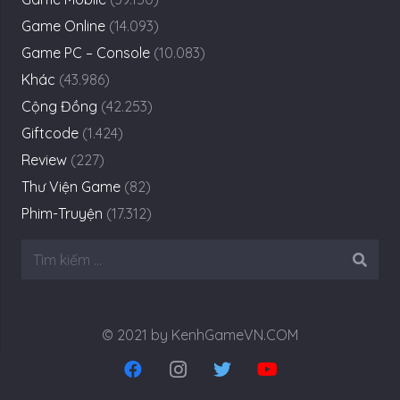
Game Online
(14.093)
Game PC – Console
(10.083)
Khác
(43.986)
Cộng Đồng
(42.253)
Giftcode
(1.424)
Review
(227)
Thư Viện Game
(82)
Phim-Truyện
(17.312)
Tìm
kiếm
cho:
© 2021 by KenhGameVN.COM