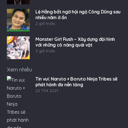
Lệ Hằng bất ngờ hội ngộ Công Dũng sau
nhiều năm ở ẩn
2 giờ trước
Monster Girl Rush – Xây dựng đội hình
với những cô nàng quái vật
3 giờ trước
Xem nhiều
Tin vui: Naruto × Boruto Ninja Tribes sẽ
phát hành đa nền tảng
22 Th4 2021