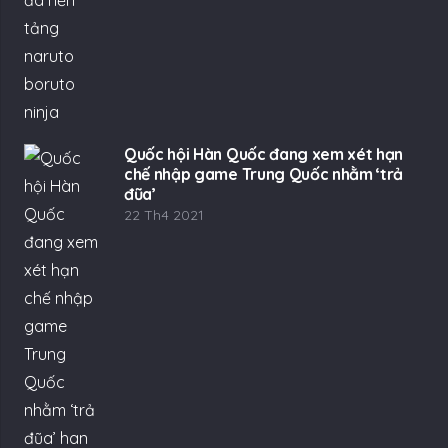
Quốc hội Hàn Quốc đang xem xét hạn
chế nhập game Trung Quốc nhằm ‘trả
đũa’
22 Th4 2021