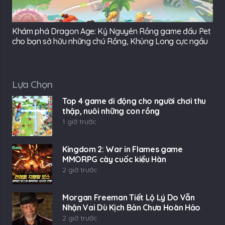
Khám phá Dragon Age: Kỷ Nguyên Rồng game đấu Pet
cho bạn sở hữu những chú Rồng, Khủng Long cực ngầu
Lựa Chọn
Top 4 game di động cho người chơi thu
thập, nuôi những con rồng
1 giờ trước
Kingdom 2: War in Flames game
MMORPG cày cuốc kiểu Hàn
2 giờ trước
Morgan Freeman Tiết Lộ Lý Do Vẫn
Nhận Vai Dù Kịch Bản Chưa Hoàn Hảo
2 giờ trước