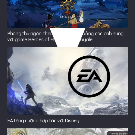
Phòng thủ ngăn chặn bọn quái vật bằng các anh hùng
với game Heroes of Etheria – TD Royale
EA tăng cường hợp tác với Disney