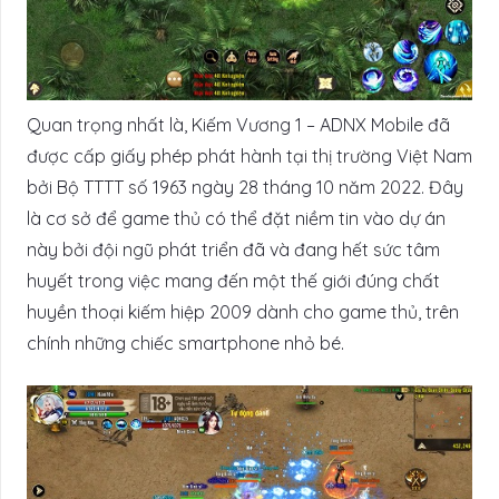
Quan trọng nhất là, Kiếm Vương 1 – ADNX Mobile đã
được cấp giấy phép phát hành tại thị trường Việt Nam
bởi Bộ TTTT số 1963 ngày 28 tháng 10 năm 2022. Đây
là cơ sở để game thủ có thể đặt niềm tin vào dự án
này bởi đội ngũ phát triển đã và đang hết sức tâm
huyết trong việc mang đến một thế giới đúng chất
huyền thoại kiếm hiệp 2009 dành cho game thủ, trên
chính những chiếc smartphone nhỏ bé.