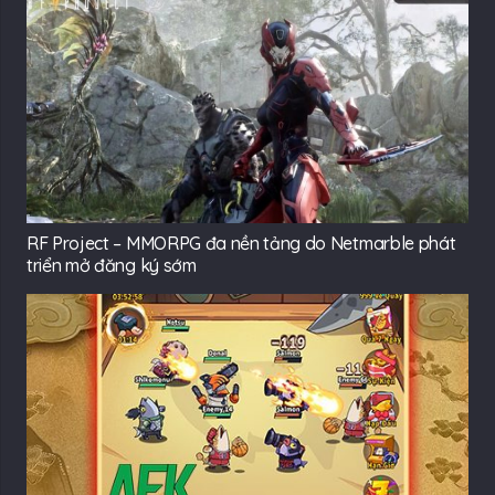
RF Project – MMORPG đa nền tảng do Netmarble phát
triển mở đăng ký sớm