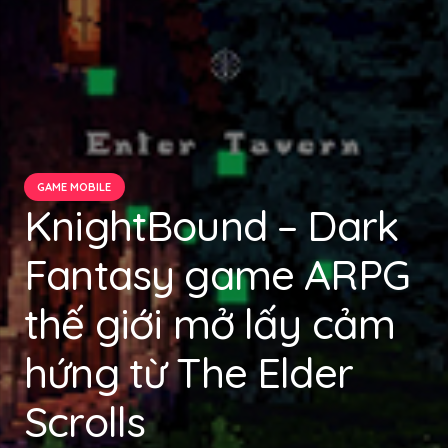
GAME MOBILE
KnightBound – Dark
Fantasy game ARPG
thế giới mở lấy cảm
hứng từ The Elder
Scrolls