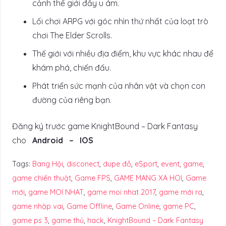
cảnh thế giới đầy u ám.
Lối chơi ARPG với góc nhìn thứ nhất của loạt trò
chơi The Elder Scrolls.
Thế giới với nhiều địa điểm, khu vực khác nhau để
khám phá, chiến đấu.
Phát triển sức mạnh của nhân vật và chọn con
đường của riêng bạn.
Đăng ký trước game KnightBound – Dark Fantasy
cho
Android – IOS
Tags:
Bang Hội
,
disconect
,
dupe đồ
,
eSport
,
event
,
game
,
game chiến thuật
,
Game FPS
,
GAME MANG XA HOI
,
Game
mới
,
game MOI NHAT
,
game moi nhat 2017
,
game mới ra
,
game nhập vai
,
Game Offline
,
Game Online
,
game PC
,
game ps 3
,
game thủ
,
hack
,
KnightBound – Dark Fantasy