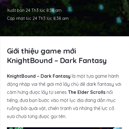
Xuất bản
24 Th3 lúc 8:38 am
Cập nhật lúc
24 Th3 lúc 8:38 am
Giới thiệu game mới
KnightBound – Dark Fantasy
KnightBound – Dark Fantasy
là một tựa game hành
động nhập vai thế giới mở lấy chủ đề dark fantasy với
cảm hứng được lấy từ series
The Elder Scrolls
nổi
tiếng, đưa bạn bước vào một lục địa đang dần mục
ruỗng bởi quái vật, chiến tranh và những thế lực cổ
xưa chưa từng được gọi tên.