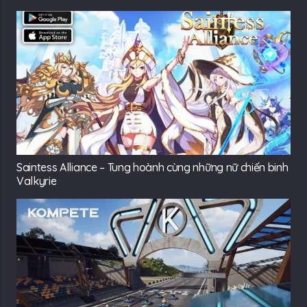
Saintess Alliance – Tung hoành cùng những nữ chiến binh
Valkyrie