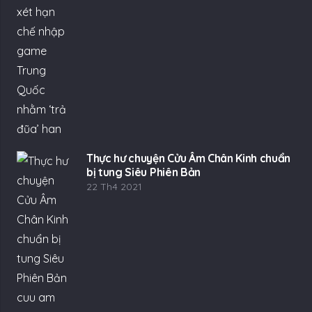
Thực hư chuyện Cửu Âm Chân Kinh chuẩn
bị tung Siêu Phiên Bản
22 Th4 2021