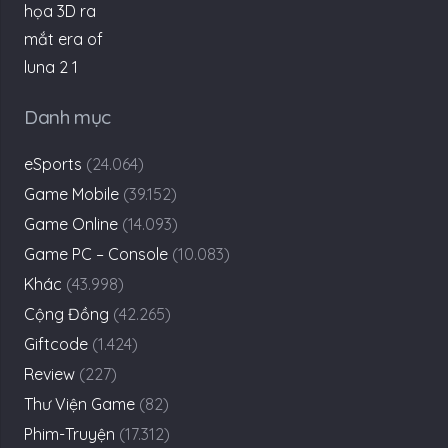
Danh mục
eSports
(24.064)
Game Mobile
(39.152)
Game Online
(14.093)
Game PC – Console
(10.083)
Khác
(43.998)
Cộng Đồng
(42.265)
Giftcode
(1.424)
Review
(227)
Thư Viện Game
(82)
Phim-Truyện
(17.312)