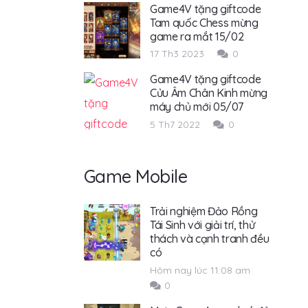
Game4V tặng giftcode
Tam quốc Chess mừng
game ra mắt 15/02
17 Th3 2023
0
Game4V tặng giftcode
Cửu Âm Chân Kinh mừng
máy chủ mới 05/07
5 Th7 2022
0
Game Mobile
Trải nghiệm Đảo Rồng
Tái Sinh với giải trí, thử
thách và cạnh tranh đều
có
Hôm nay lúc 11:08 am
0