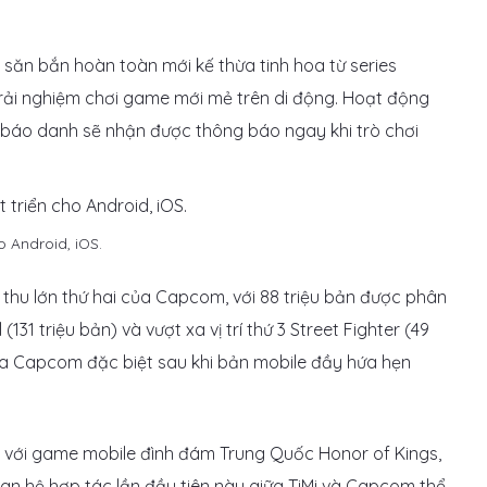
săn bắn hoàn toàn mới kế thừa tinh hoa từ series
rải nghiệm chơi game mới mẻ trên di động. Hoạt động
 báo danh sẽ nhận được thông báo ngay khi trò chơi
o Android, iOS.
hu lớn thứ hai của Capcom, với 88 triệu bản được phân
131 triệu bản) và vượt xa vị trí thứ 3 Street Fighter (49
ủa Capcom đặc biệt sau khi bản mobile đầy hứa hẹn
g với game mobile đình đám Trung Quốc Honor of Kings,
uan hệ hợp tác lần đầu tiên này giữa TiMi và Capcom thể