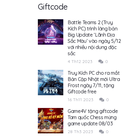
Giftcode
Battle Teams 2 (Truy
Kích PC) trình làng bản
Big Update ‘Lãnh Địa
Sắc Màu’ vào ngày 5/12
với nhiều nội dung đặc
sắc
4 Th12 2023
0
Truy Kích PC cho ra mắt
Bản Cập Nhật mới Ultra
Frost ngày 7/11, tặng
Giftcode free
16 Th11 2023
0
Game4V tặng giftcode
Tam quốc Chess mừng
game update 08/03
28 Th3 2023
0