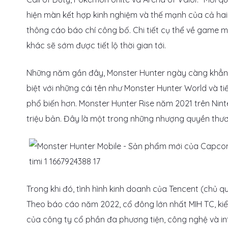
hiện màn kết hợp kinh nghiệm và thế mạnh của cả hai 
thông cáo báo chí công bố. Chi tiết cụ thể về game m
khác sẽ sớm được tiết lộ thời gian tới.
Những năm gần đây, Monster Hunter ngày càng khẳng
biệt với những cái tên như Monster Hunter World và t
phổ biến hơn. Monster Hunter Rise năm 2021 trên Nint
triệu bản. Đây là một trong những nhượng quyền th
Trong khi đó, tình hình kinh doanh của Tencent (chủ q
Theo báo cáo năm 2022, cổ đông lớn nhất MIH TC, kiể
của công ty cổ phần đa phương tiện, công nghệ và in