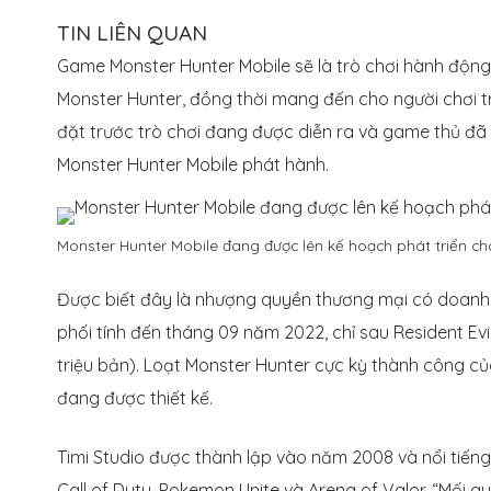
TIN LIÊN QUAN
Game Monster Hunter Mobile sẽ là trò chơi hành động 
Monster Hunter, đồng thời mang đến cho người chơi t
đặt trước trò chơi đang được diễn ra và game thủ đã
Monster Hunter Mobile phát hành.
Monster Hunter Mobile đang được lên kế hoạch phát triển ch
Được biết đây là nhượng quyền thương mại có doanh t
phối tính đến tháng 09 năm 2022, chỉ sau Resident Evil (
triệu bản). Loạt Monster Hunter cực kỳ thành công c
đang được thiết kế.
Timi Studio được thành lập vào năm 2008 và nổi tiến
Call of Duty, Pokemon Unite và Arena of Valor. “Mối q