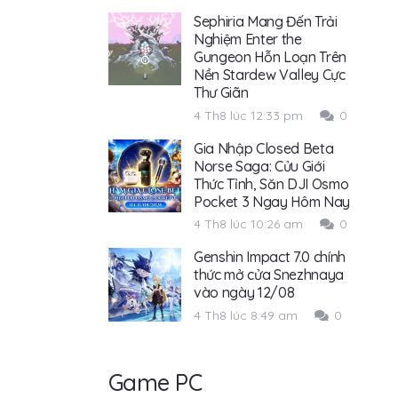
Sephiria Mang Đến Trải
Nghiệm Enter the
Gungeon Hỗn Loạn Trên
Nền Stardew Valley Cực
Thư Giãn
4 Th8 lúc 12:33 pm
0
Gia Nhập Closed Beta
Norse Saga: Cửu Giới
Thức Tỉnh, Săn DJI Osmo
Pocket 3 Ngay Hôm Nay
4 Th8 lúc 10:26 am
0
Genshin Impact 7.0 chính
thức mở cửa Snezhnaya
vào ngày 12/08
4 Th8 lúc 8:49 am
0
Game PC