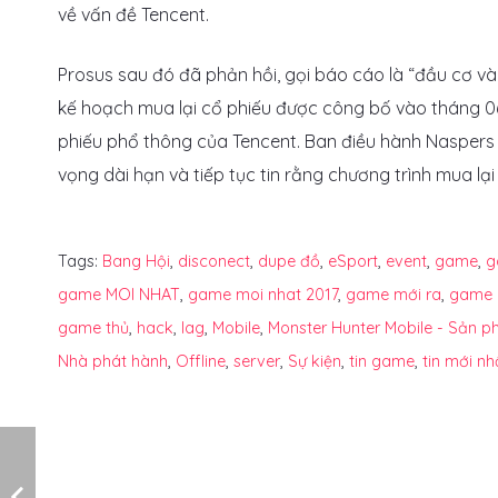
về vấn đề Tencent.
Prosus sau đó đã phản hồi, gọi báo cáo là “đầu cơ và
kế hoạch mua lại cổ phiếu được công bố vào tháng 0
phiếu phổ thông của Tencent. Ban điều hành Naspers v
vọng dài hạn và tiếp tục tin rằng chương trình mua lại 
Tags:
Bang Hội
,
disconect
,
dupe đồ
,
eSport
,
event
,
game
,
g
game MOI NHAT
,
game moi nhat 2017
,
game mới ra
,
game 
game thủ
,
hack
,
lag
,
Mobile
,
Monster Hunter Mobile - Sản 
Nhà phát hành
,
Offline
,
server
,
Sự kiện
,
tin game
,
tin mới n