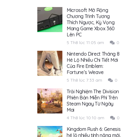
Microsoft Mở Rộng
Chương Trình Tương
Thích Ngược, Kỳ Vọng
Mang Game Xbox 360
Lên PC
5 Th8 lúc 11:05 am
0
Nintendo Direct Tháng 8
Hé Lộ Nhiều Chi Tiết Mới
Của Fire Emblem:
Fortune’s Weave
5 Th8 lúc 7:33 am
0
Trải Nghiệm The Division
Phiên Bản Miễn Phí Trên
Steam Ngay Từ Ngày
Mai
4 Th8 lúc 10:10 am
0
Kingdom Rush 6: Genesis
hé lộ nhiều tính năng mới,