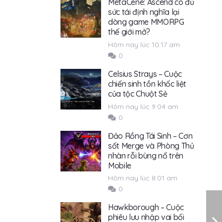
MetaCene: Ascend có đủ
sức tái định nghĩa lại
dòng game MMORPG
thế giới mở?
Hôm nay lúc 10:17 am
0
Celsius Strays – Cuộc
chiến sinh tồn khốc liệt
của tộc Chuột Sẻ
Hôm nay lúc 9:04 am
0
Đảo Rồng Tái Sinh – Cơn
sốt Merge và Phòng Thủ
nhàn rỗi bùng nổ trên
Mobile
Hôm nay lúc 8:01 am
0
Hawkborough – Cuộc
phiêu lưu nhập vai bối