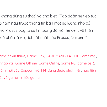
 không đúng sự thật” và cho biết: “Tập đoàn sẽ tiếp tục
6 năm nay trước thông tin bán một số lượng nhỏ cổ
à Prosus bày tỏ sự tin tưởng đối với Tencent về triển
cổ phần là vì lợi ích tốt nhất của Prosus, Naspers”.
ame chiến thuật
,
Game FPS
,
GAME MANG XA HOI
,
Game mới
,
nhập vai
,
Game Offline
,
Game Online
,
game PC
,
game ps 3
,
phẩm mới của Capcom và TiMi đang được phát triển
,
nạp tiền
,
hất về game
,
tin tức game