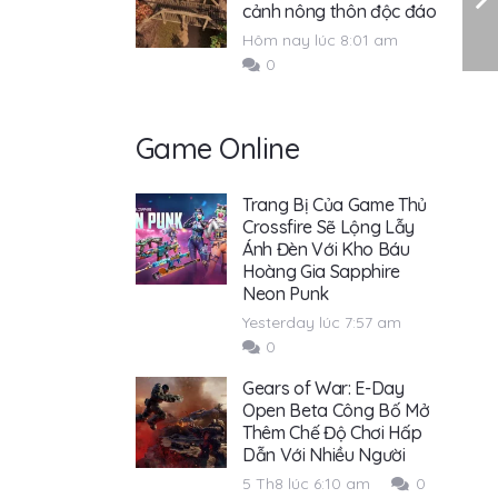
cảnh nông thôn độc đáo
Hôm nay lúc 8:01 am
0
Game Online
Trang Bị Của Game Thủ
Crossfire Sẽ Lộng Lẫy
Ánh Đèn Với Kho Báu
Hoàng Gia Sapphire
Neon Punk
Yesterday lúc 7:57 am
0
Gears of War: E-Day
Open Beta Công Bố Mở
Thêm Chế Độ Chơi Hấp
Dẫn Với Nhiều Người
5 Th8 lúc 6:10 am
0