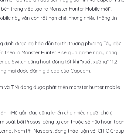
bên trong việc tạo ra Monster Hunter Mobile mới”,
obile này vẫn còn rất hạn chế, nhưng nhiều thông tin
 định được độ hấp dẫn tại thị trường phương Tây đặc
iếp theo là Monster Hunter Rise giúp game ngày càng
endo Switch cũng hoạt động tốt khi “xuất xưởng” 11,2
ương mại được đánh giá cao của Capcom.
uản TiMi) gần đây cũng khiến cho nhiều người chú ý.
m soát bởi Prosus, công ty con thuộc sở hữu hoàn toàn
ternet Nam Phi Naspers, đang thảo luận với CITIC Group