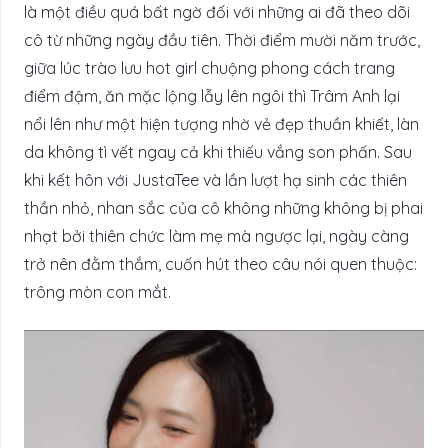
là một điều quá bất ngờ đối với những ai đã theo dõi
cô từ những ngày đầu tiên. Thời điểm mười năm trước,
giữa lúc trào lưu hot girl chuộng phong cách trang
điểm đậm, ăn mặc lộng lẫy lên ngôi thì Trâm Anh lại
nổi lên như một hiện tượng nhờ vẻ đẹp thuần khiết, làn
da không tì vết ngay cả khi thiếu vắng son phấn. Sau
khi kết hôn với JustaTee và lần lượt hạ sinh các thiên
thần nhỏ, nhan sắc của cô không những không bị phai
nhạt bởi thiên chức làm mẹ mà ngược lại, ngày càng
trở nên đằm thắm, cuốn hút theo câu nói quen thuộc:
trông mòn con mắt.