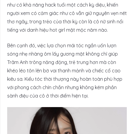
như có khả năng hack tuổi một cách kỳ diệu, khiến
người xem có cảm giác như cô vẫn giữ nguyên vẹn nét
thơ ngây, trong trẻo của thời kỳ còn là cô nữ sinh nổi
tiếng với danh hiệu hot girl mặt mộc năm nào.
Bên cạnh đó, việc lựa chọn mái tóc ngắn uốn lượn
sóng nhẹ nhàng ôm lấy gương mặt không chỉ giúp
Trâm Anh trông năng động, trẻ trung hơn mà còn
khéo léo tôn lên bờ vai thanh mảnh và chiếc cổ cao
kiêu sa. Kiểu tóc thời thượng này hoàn toàn phù hợp
với phong cách chín chắn nhưng không kém phần
sành điệu của cô ở thời điểm hiện tại.