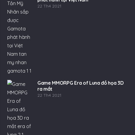
22 Th4 2021
Game MMORPG Era of Luna đồ họa 3D
ra mắt
22 Th4 2021