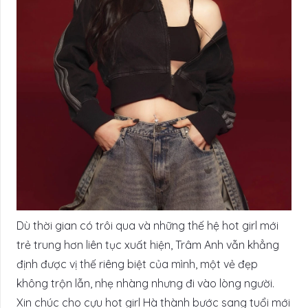
Dù thời gian có trôi qua và những thế hệ hot girl mới
trẻ trung hơn liên tục xuất hiện, Trâm Anh vẫn khẳng
định được vị thế riêng biệt của mình, một vẻ đẹp
không trộn lẫn, nhẹ nhàng nhưng đi vào lòng người.
Xin chúc cho cựu hot girl Hà thành bước sang tuổi mới