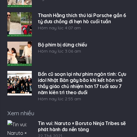
Thanh Hằng thích thú lái Porsche gần 6
tỷ đưa chồng đi hẹn hò cuối tuần
Hôm nay lúc 4:07 am
Bộ phim bị dừng chiếu
Hôm nay lúc 3:06 am
Bổn cũ soạn lại như phim ngôn tình: Cựu
idol Nhật Bản gây bão khi kết hôn với
thầy giáo chủ nhiệm hơn 17 tuổi sau 7
năm kiên trì theo đuổi
Hôm nay lúc 2:55 am
Xem nhiều
Tin vui: Naruto × Boruto Ninja Tribes sẽ
phát hành đa nền tảng
22 Th4 2021