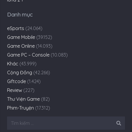
Danh mục
eSports
(24.064)
Game Mobile
(39.152)
Game Online
(14.093)
Game PC – Console
(10.083)
Khác
(43.999)
Cộng Đồng
(42.266)
Giftcode
(1.424)
Review
(227)
Thư Viện Game
(82)
Phim-Truyện
(17.312)
Tìm
kiếm