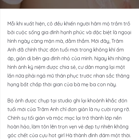
Mỗi khi xuất hiện, cô đều khiến người hâm mộ trầm trồ
bởi cuộc sống gia đình hạnh phúc và đặc biệt là ngoại
hình ngày càng mặn mà, đằm thắm. Mới đây, Trâm
Anh đã chính thức đón tuổi mới trong không khí ấm
áp, giản dị bên gia đình nhỏ của mình. Ngay khi những
hình ảnh kỷ niệm được chia sẻ, cư dân mạng lại một
lần nữa phải ngả mũ thán phục trước nhan sắc thăng
hạng bất chấp thời gian của bà mẹ ba con này.
Bộ ảnh được chụp tại studio ghi lại khoảnh khắc đón
tuổi mới của Trâm Anh chỉ đơn giản là nụ cười rạng rỡ.
Chính sự tối giản và mộc mạc lại trở thành lớp nền
hoàn hảo, làm tôn lên trọn vẹn vẻ đẹp tự nhiên không
góc chết của cựu hot girl Hà thành đình đám một thời.