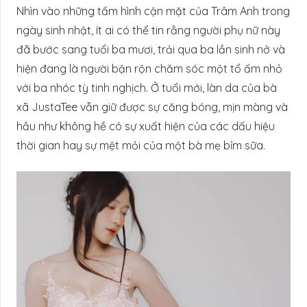
Nhìn vào những tấm hình cận mặt của Trâm Anh trong
ngày sinh nhật, ít ai có thể tin rằng người phụ nữ này
đã bước sang tuổi ba mươi, trải qua ba lần sinh nở và
hiện đang là người bận rộn chăm sóc một tổ ấm nhỏ
với ba nhóc tỳ tinh nghịch. Ở tuổi mới, làn da của bà
xã JustaTee vẫn giữ được sự căng bóng, mịn màng và
hầu như không hề có sự xuất hiện của các dấu hiệu
thời gian hay sự mệt mỏi của một bà mẹ bỉm sữa.