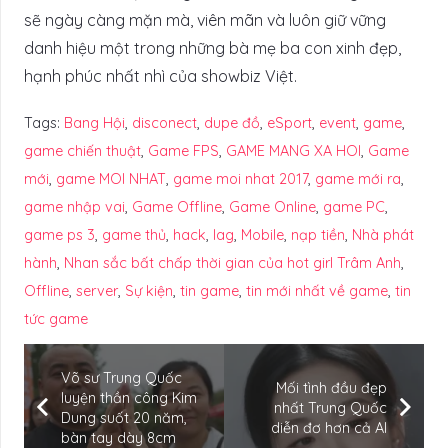
sẽ ngày càng mặn mà, viên mãn và luôn giữ vững
danh hiệu một trong những bà mẹ ba con xinh đẹp,
hạnh phúc nhất nhì của showbiz Việt.
Tags:
Bang Hội
,
disconect
,
dupe đồ
,
eSport
,
event
,
game
,
game chiến thuật
,
Game FPS
,
GAME MANG XA HOI
,
Game
mới
,
game MOI NHAT
,
game moi nhat 2017
,
game mới ra
,
game nhập vai
,
Game Offline
,
Game Online
,
game PC
,
game ps 3
,
game thủ
,
hack
,
lag
,
Mobile
,
nạp tiền
,
Nhà phát
hành
,
Nhan sắc bất chấp thời gian của hot girl Trâm Anh
,
Offline
,
server
,
Sự kiện
,
tin game
,
tin mới nhất về game
,
tin
tức game
Võ sư Trung Quốc
Mối tình đầu đẹp
luyện thần công Kim
nhất Trung Quốc
Dung suốt 20 năm,
diễn đơ hơn cả AI
bàn tay dày 8cm