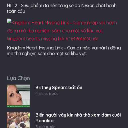
HIT 2 – Siêu phẩm đa nền tảng sẽ do Nexon phát hành
toàn cầu
Kingdom Heart Missing Link – Game nhập vai hành động
mở thử nghiệm sớm cho một số khu vực
Lựa Chọn
Britney Spears bất ổn
4 mins trước
Biển người vây kín nhà thờ xem đám cưới
Ronaldo
3 giờ trước