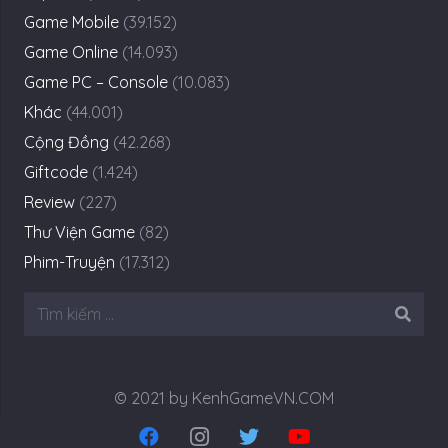
Game Mobile
(39.152)
Game Online
(14.093)
Game PC – Console
(10.083)
Khác
(44.001)
Cộng Đồng
(42.268)
Giftcode
(1.424)
Review
(227)
Thư Viện Game
(82)
Phim-Truyện
(17.312)
Tìm
kiếm
cho:
© 2021 by KenhGameVN.COM