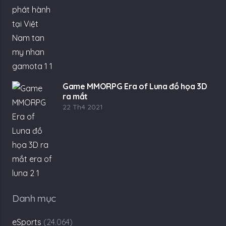
Game MMORPG Era of Luna đồ họa 3D
ra mắt
22 Th4 2021
Danh mục
eSports
(24.064)