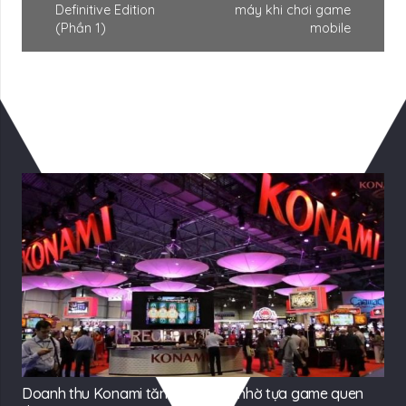
Definitive Edition
máy khi chơi game
(Phần 1)
mobile
Có Thể Bạn Quan tâm
Doanh thu Konami tăng đến 25% nhờ tựa game quen