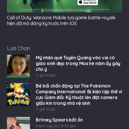
Call of Duty: Warzone Mobile tựa game battle-royale
hiện đã mở đăng ký trước trên IOS
Lựa Chọn
Mỹ nhân quê Tuyên Quang vào vai cô
giáo xinh đẹp trong Mùa hè năm ấy gây
chú ý
2 giờ trước
Bê bối chấn động tại The Pokémon
Company International: Bị kiện tập thể vì
cựu Giám đốc Kỹ thuật lén đặt camera
giấu kín trong nhà vệ sinh
3 giờ trước
Britney Spears bất ổn
Hôm nay lúc 8:10 am