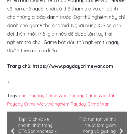
Phiên bản Closed Beta của Payday Crime War Mobile
sẽ hạn chế người chơi có thể tham gia và chỉ dành
cho những ai báo danh trước. Đợt thử nghiệm này chỉ
dành cho game thủ Android. Người dùng iOS sẽ phải
đợi thêm một thời gian nữa để được tận tay trải
nghiệm trò chơi. Game bắt đầu thử nghiệm từ ngày
06/12 theo như dự kiến.
Trang chủ: https://www.paydaycrimewar.com
}
Tags:
chơi Payday Crime War
,
Payday Crime War
,
tải
Payday Crime War
,
thử nghiệm Payday Crime War
Top 10 chiếc xe
‘Tất tần tật’ về thủ
nhanh nhất trong
thuật làm giảm
GTA San Andreas –
nóng và giật lag