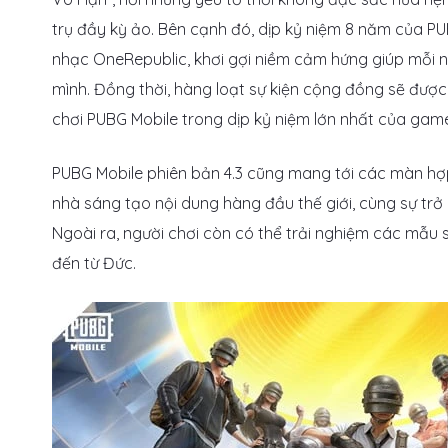
trụ đầy kỳ ảo. Bên cạnh đó, dịp kỷ niệm 8 năm của PU
nhạc OneRepublic, khơi gợi niềm cảm hứng giúp mỗi ng
mình. Đồng thời, hàng loạt sự kiện cộng đồng sẽ được
chơi PUBG Mobile trong dịp kỷ niệm lớn nhất của game
PUBG Mobile phiên bản 4.3 cũng mang tới các màn hợ
nhà sáng tạo nội dung hàng đầu thế giới, cùng sự trở 
Ngoài ra, người chơi còn có thể trải nghiệm các mẫu 
đến từ Đức.