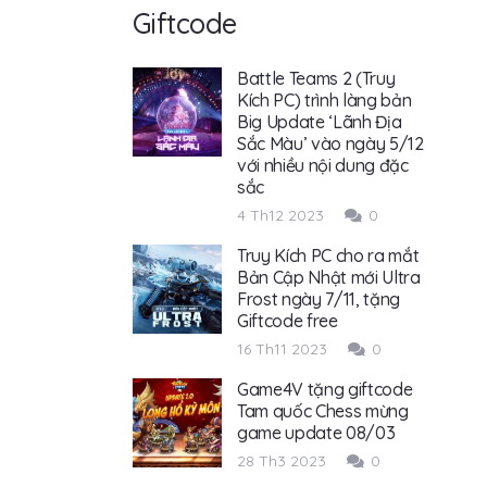
Giftcode
Battle Teams 2 (Truy
Kích PC) trình làng bản
Big Update ‘Lãnh Địa
Sắc Màu’ vào ngày 5/12
với nhiều nội dung đặc
sắc
4 Th12 2023
0
Truy Kích PC cho ra mắt
Bản Cập Nhật mới Ultra
Frost ngày 7/11, tặng
Giftcode free
16 Th11 2023
0
Game4V tặng giftcode
Tam quốc Chess mừng
game update 08/03
28 Th3 2023
0