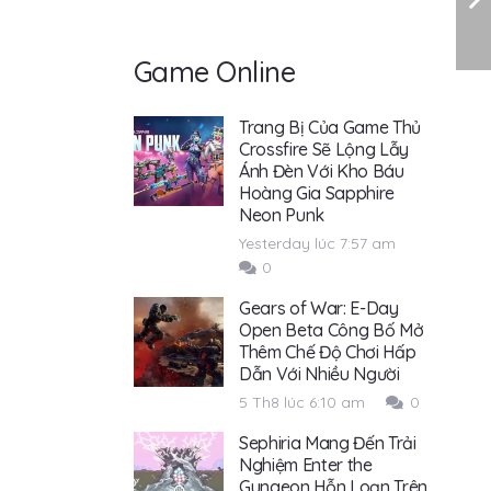
Game Online
Trang Bị Của Game Thủ
Crossfire Sẽ Lộng Lẫy
Ánh Đèn Với Kho Báu
Hoàng Gia Sapphire
Neon Punk
Yesterday lúc 7:57 am
0
Gears of War: E-Day
Open Beta Công Bố Mở
Thêm Chế Độ Chơi Hấp
Dẫn Với Nhiều Người
5 Th8 lúc 6:10 am
0
Sephiria Mang Đến Trải
Nghiệm Enter the
Gungeon Hỗn Loạn Trên