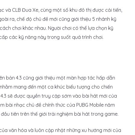
c và CLB Đua Xe, cùng một số khu đô thị được cải tiến,
ài ra, chế độ chủ đề mới cũng giới thiệu 5 nhánh kỹ
 cách chơi khác nhau. Người chơi có thể lựa chọn kỹ
ấp các kỹ năng này trong suốt quá trình chơi.
ên bản 4.3 cũng giới thiệu một màn hợp tác hấp dẫn
, nhằm mang đến một ca khúc biểu tượng cho chiến
n 4.3 sẽ được quyền truy cập sớm vào bài hát mới của
àm bài nhạc chủ đề chính thức của PUBG Mobile năm
đầu tiên trên thế giới trải nghiệm bài hát trong game.
 của văn hóa và luôn cập nhật những xu hướng mới của