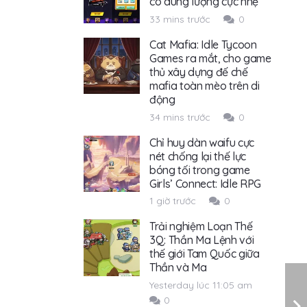
có dung lượng cực nhẹ
33 mins trước
0
Cat Mafia: Idle Tycoon
Games ra mắt, cho game
thủ xây dựng đế chế
mafia toàn mèo trên di
động
34 mins trước
0
Chỉ huy dàn waifu cực
nét chống lại thế lực
bóng tối trong game
Girls’ Connect: Idle RPG
1 giờ trước
0
Trải nghiệm Loạn Thế
3Q: Thần Ma Lệnh với
thế giới Tam Quốc giữa
Thần và Ma
Yesterday lúc 11:05 am
0