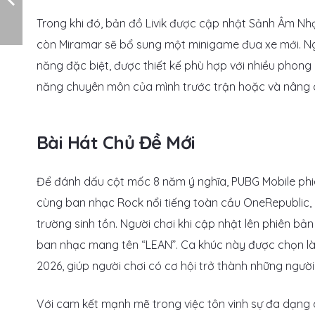
Trong khi đó, bản đồ Livik được cập nhật Sảnh Âm Nhạ
còn Miramar sẽ bổ sung một minigame đua xe mới. Ngo
năng đặc biệt, được thiết kế phù hợp với nhiều phong
năng chuyên môn của mình trước trận hoặc và nâng c
Bài Hát Chủ Đề Mới
Để đánh dấu cột mốc 8 năm ý nghĩa, PUBG Mobile phi
cùng ban nhạc Rock nổi tiếng toàn cầu OneRepublic
trường sinh tồn. Người chơi khi cập nhật lên phiên bả
ban nhạc mang tên “LEAN”. Ca khúc này được chọn l
2026, giúp người chơi có cơ hội trở thành những người 
Với cam kết mạnh mẽ trong việc tôn vinh sự đa dạng