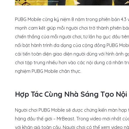
PUBG Mobile cũng kỷ niệm 8 năm trong phiên bản 4.3 v
mạnh cam kết giúp mỗi người chơi trở thành phiên bả
chiến thắng của mỗi người chơi, từ lần hạ gục đầu t
nổi bật hành trình đa dạng của cộng đồng PUBG Mobil
cải tiến toàn diện giao diện người dùng với hình ảnh 
chơi tập trung nhiều hơn vào các nội dung cá nhân t
nghiệm PUBG Mobile chân thực.
Hợp Tác Cùng Nhà Sáng Tạo Nội
Người chơi PUBG Mobile sẽ được chứng kiến màn hợp t
hàng đầu thế giới – MrBeast. Trong video mới nhất của
với khán giả toàn cầu. Người chơi có thể xem video nà