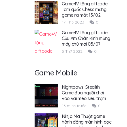
Game4V tặng giftcode
Tam quốc Chess mừng
game ra mắt 15/02
17 Th3 2023
0
Game4V tặng giftcode
Cửu Âm Chân Kinh mừng
máy chủ mới 05/07
5 Th7 2022
0
Game Mobile
Nightpaws: Stealth
Game đưa người chơi
vào vai mèo siêu trộm
13 mins trước
0
Ninja Ma Thuật game
hành động màn hình dọc