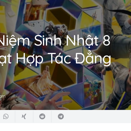
Niệm Sinh Nhật 8
oạt Hợp Tác Đẳng
 am