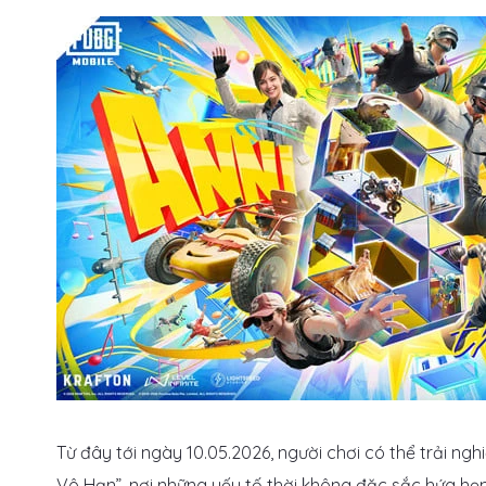
Từ đây tới ngày 10.05.2026, người chơi có thể trải 
Vô Hạn”, nơi những yếu tố thời không đặc sắc hứa hẹ