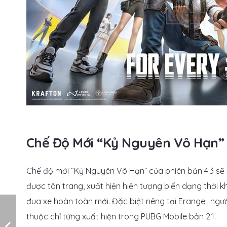
Chế Độ Mới “Kỷ Nguyên Vô Hạn”
Chế độ mới “Kỷ Nguyên Vô Hạn” của phiên bản 4.3 sẽ 
được tân trang, xuất hiện hiện tượng biến dạng thờ
đua xe hoàn toàn mới. Đặc biệt riêng tại Erangel, ngư
thuộc chỉ từng xuất hiện trong PUBG Mobile bản 2.1.