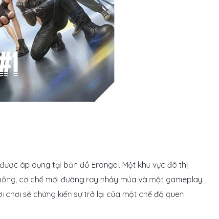
được áp dụng tại bản đồ Erangel. Một khu vực đô thị
i không, cơ chế mới đường ray nhảy múa và một gameplay
ời chơi sẽ chứng kiến sự trở lại của một chế độ quen