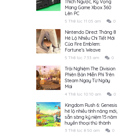
Thích Ngược, Kỳ Vọng
Mang Game Xbox 360
Lên PC
5 Th8 lúc 11:05 am
0
Nintendo Direct Tháng 8
Hé Lộ Nhiều Chi Tiết Mới
Của Fire Emblem:
Fortune’s Weave
5 Th8 lúc 7:33 am
0
Trải Nghiệm The Division
Phiên Bản Miễn Phí Trên
Steam Ngay Từ Ngày
Mai
4 Th8 lúc 10:10 am
0
Kingdom Rush 6: Genesis
hé lộ nhiều tính năng mới,
sẵn sàng kỷ niệm 15 năm
huyền thoại thủ thành
3 Th8 lúc 8:50 am
0