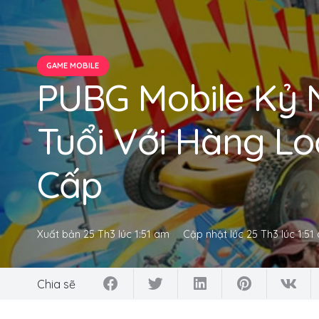
GAME MOBILE
PUBG Mobile Kỷ 
Tuổi Với Hàng L
Cấp
Xuất bản
25 Th3 lúc 1:51 am
Cập nhật lúc
25 Th3 lúc 1:51
Chia sẽ