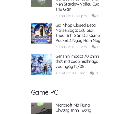
Nền Stardew Valley Cực
Thư Giãn
4 Th8 lúc 12:33 pm
0
Gia Nhập Closed Beta
Norse Saga: Cửu Giới
Thức Tỉnh, Săn DJI Osmo
Pocket 3 Ngay Hôm Nay
4 Th8 lúc 10:26 am
0
Genshin Impact 7.0 chính
thức mở cửa Snezhnaya
vào ngày 12/08
4 Th8 lúc 8:49 am
0
Game PC
Microsoft Mở Rộng
Chương Trình Tương