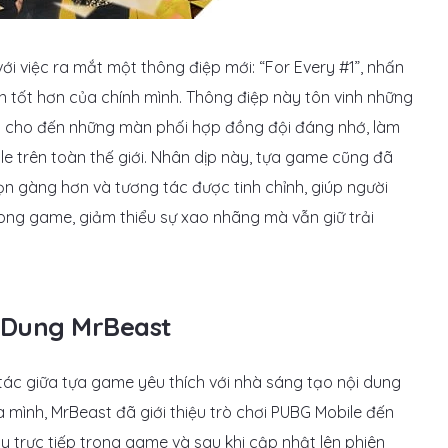
ới việc ra mắt một thông điệp mới: “For Every #1”, nhấn
n tốt hơn của chính mình. Thông điệp này tôn vinh những
iên cho đến những màn phối hợp đồng đội đáng nhớ, làm
e trên toàn thế giới. Nhân dịp này, tựa game cũng đã
gọn gàng hơn và tương tác được tinh chỉnh, giúp người
rong game, giảm thiểu sự xao nhãng mà vẫn giữ trải
 Dung MrBeast
ác giữa tựa game yêu thích với nhà sáng tạo nội dung
 mình, MrBeast đã giới thiệu trò chơi PUBG Mobile đến
y trực tiếp trong game và sau khi cập nhật lên phiên