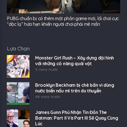
PUBG chuẩn bị có thêm một phần game mới, lối chơi cực
“độc lạ” hứa hẹn khiến người chơi phải mê mẩn
Lựa Chọn
Monster Girl Rush – Xây dựng đội hình
với những cô nàng quái vật
5 mins trước
Brooklyn Beckham bị chê bẩn vì dùng
nước biển nấu mì trên du thuyền
48 mins trước
James Gunn Phủ Nhận Tin Đồn The
Batman: Part II Và Part III Sẽ Quay Cùng
Lúc