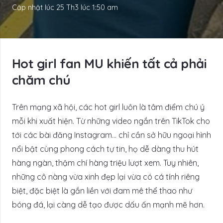
Cập nhật lúc
25 Th3 lúc 1:50 am
Hot girl fan MU khiến tất cả phải
chăm chú
Trên mạng xã hội, các hot girl luôn là tâm điểm chú ý
mỗi khi xuất hiện. Từ những video ngắn trên TikTok cho
tới các bài đăng Instagram… chỉ cần sở hữu ngoại hình
nổi bật cùng phong cách tự tin, họ dễ dàng thu hút
hàng ngàn, thậm chí hàng triệu lượt xem. Tuy nhiên,
những cô nàng vừa xinh đẹp lại vừa có cá tính riêng
biệt, đặc biệt là gắn liền với đam mê thể thao như
bóng đá, lại càng dễ tạo được dấu ấn mạnh mẽ hơn.