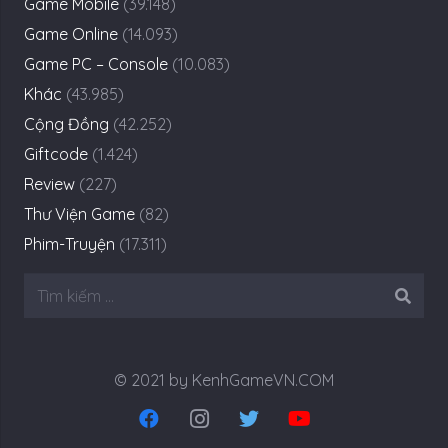
Game Mobile
(39.148)
Game Online
(14.093)
Game PC – Console
(10.083)
Khác
(43.985)
Cộng Đồng
(42.252)
Giftcode
(1.424)
Review
(227)
Thư Viện Game
(82)
Phim-Truyện
(17.311)
Tìm
kiếm
cho:
© 2021 by KenhGameVN.COM