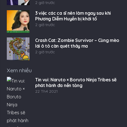
2 giờ trước
3 việc các ca sĩ nên làm ngay sau khi
Phương Diễm Huyền bị khởi tố
2 giờ trước
Crash Cat: Zombie Survivor – Cùng mèo
lái ô tô càn quét thây ma
2 giờ trước
Xem nhiều
Tin vui: Naruto × Boruto Ninja Tribes sẽ
phát hành đa nền tảng
22 Th4 2021