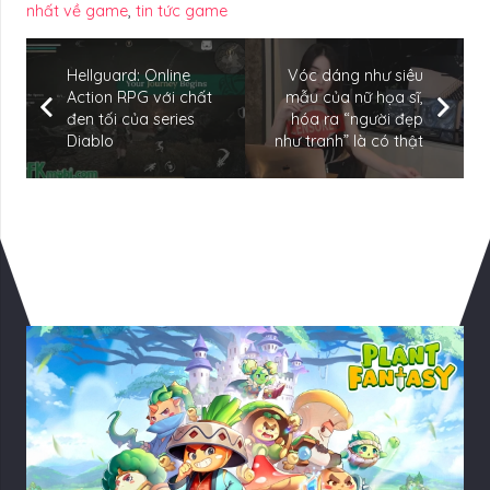
nhất về game
,
tin tức game
Hellguard: Online
Vóc dáng như siêu
Action RPG với chất
mẫu của nữ họa sĩ,
đen tối của series
hóa ra “người đẹp
Diablo
như tranh” là có thật
Có Thể Bạn Quan tâm