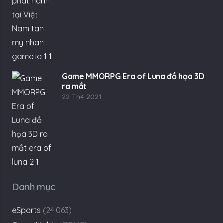
Game MMORPG Era of Luna đồ họa 3D
ra mắt
22 Th4 2021
Danh mục
eSports
(24.063)