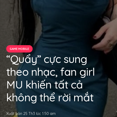
GAME MOBILE
“Quẩy” cực sung
theo nhạc, fan girl
MU khiến tất cả
không thể rời mắt
Xuất bản
25 Th3 lúc 1:50 am