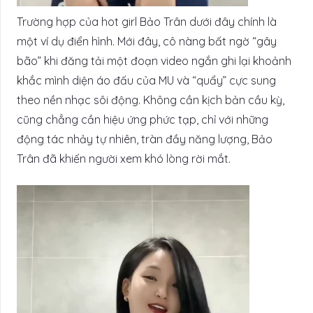
Trường hợp của hot girl Bảo Trân dưới đây chính là
một ví dụ điển hình. Mới đây, cô nàng bất ngờ “gây
bão” khi đăng tải một đoạn video ngắn ghi lại khoảnh
khắc mình diện áo đấu của MU và “quẩy” cực sung
theo nền nhạc sôi động. Không cần kịch bản cầu kỳ,
cũng chẳng cần hiệu ứng phức tạp, chỉ với những
động tác nhảy tự nhiên, tràn đầy năng lượng, Bảo
Trân đã khiến người xem khó lòng rời mắt.