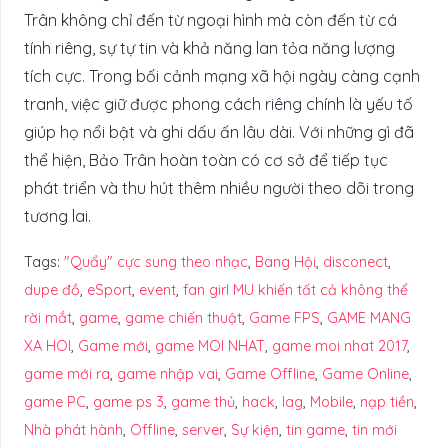
Trân không chỉ đến từ ngoại hình mà còn đến từ cá
tính riêng, sự tự tin và khả năng lan tỏa năng lượng
tích cực. Trong bối cảnh mạng xã hội ngày càng cạnh
tranh, việc giữ được phong cách riêng chính là yếu tố
giúp họ nổi bật và ghi dấu ấn lâu dài. Với những gì đã
thể hiện, Bảo Trân hoàn toàn có cơ sở để tiếp tục
phát triển và thu hút thêm nhiều người theo dõi trong
tương lai.
Tags:
"Quẩy" cực sung theo nhạc
,
Bang Hội
,
disconect
,
dupe đồ
,
eSport
,
event
,
fan girl MU khiến tất cả không thể
rời mắt
,
game
,
game chiến thuật
,
Game FPS
,
GAME MANG
XA HOI
,
Game mới
,
game MOI NHAT
,
game moi nhat 2017
,
game mới ra
,
game nhập vai
,
Game Offline
,
Game Online
,
game PC
,
game ps 3
,
game thủ
,
hack
,
lag
,
Mobile
,
nạp tiền
,
Nhà phát hành
,
Offline
,
server
,
Sự kiện
,
tin game
,
tin mới