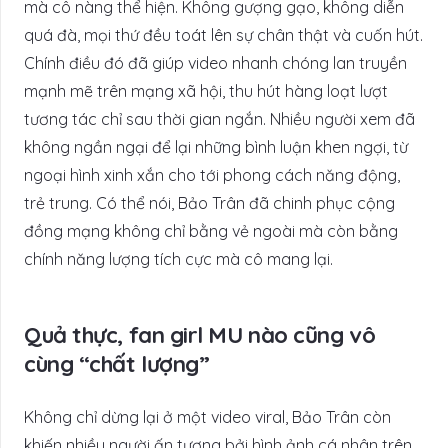
mà cô nàng thể hiện. Không gượng gạo, không diễn
quá đà, mọi thứ đều toát lên sự chân thật và cuốn hút.
Chính điều đó đã giúp video nhanh chóng lan truyền
mạnh mẽ trên mạng xã hội, thu hút hàng loạt lượt
tương tác chỉ sau thời gian ngắn. Nhiều người xem đã
không ngần ngại để lại những bình luận khen ngợi, từ
ngoại hình xinh xắn cho tới phong cách năng động,
trẻ trung. Có thể nói, Bảo Trân đã chinh phục cộng
đồng mạng không chỉ bằng vẻ ngoài mà còn bằng
chính năng lượng tích cực mà cô mang lại.
Quả thực, fan girl MU nào cũng vô
cùng “chất lượng”
Không chỉ dừng lại ở một video viral, Bảo Trân còn
khiến nhiều người ấn tượng bởi hình ảnh cá nhân trên