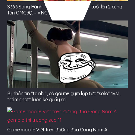
S363 Song Hành: Máy chủ đặc biệt đón tuổi lên 2 cùng
Tân OMG3Q – VNG
Bị nhắn tin “tế nhị”, cô gái mê gym lập tức “solo” 1vs1,
“cấm chat” luôn kẻ quấy rối
Game mobile Việt trên đường đua Đông Nam Á