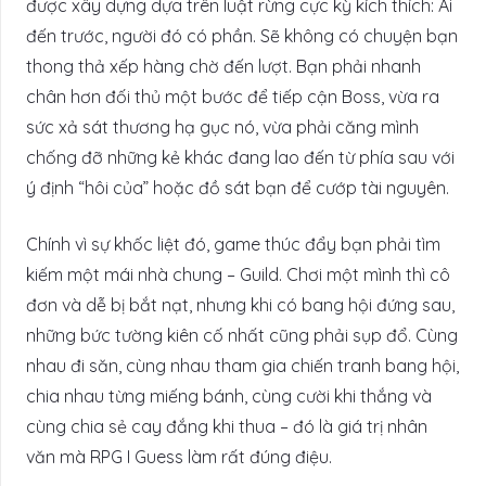
được xây dựng dựa trên luật rừng cực kỳ kích thích: Ai
đến trước, người đó có phần. Sẽ không có chuyện bạn
thong thả xếp hàng chờ đến lượt. Bạn phải nhanh
chân hơn đối thủ một bước để tiếp cận Boss, vừa ra
sức xả sát thương hạ gục nó, vừa phải căng mình
chống đỡ những kẻ khác đang lao đến từ phía sau với
ý định “hôi của” hoặc đồ sát bạn để cướp tài nguyên.
Chính vì sự khốc liệt đó, game thúc đẩy bạn phải tìm
kiếm một mái nhà chung – Guild. Chơi một mình thì cô
đơn và dễ bị bắt nạt, nhưng khi có bang hội đứng sau,
những bức tường kiên cố nhất cũng phải sụp đổ. Cùng
nhau đi săn, cùng nhau tham gia chiến tranh bang hội,
chia nhau từng miếng bánh, cùng cười khi thắng và
cùng chia sẻ cay đắng khi thua – đó là giá trị nhân
văn mà RPG I Guess làm rất đúng điệu.