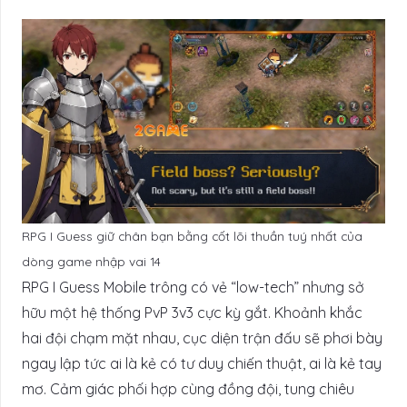
RPG I Guess giữ chân bạn bằng cốt lõi thuần tuý nhất của
dòng game nhập vai 14
RPG I Guess Mobile trông có vẻ “low-tech” nhưng sở
hữu một hệ thống PvP 3v3 cực kỳ gắt. Khoảnh khắc
hai đội chạm mặt nhau, cục diện trận đấu sẽ phơi bày
ngay lập tức ai là kẻ có tư duy chiến thuật, ai là kẻ tay
mơ. Cảm giác phối hợp cùng đồng đội, tung chiêu