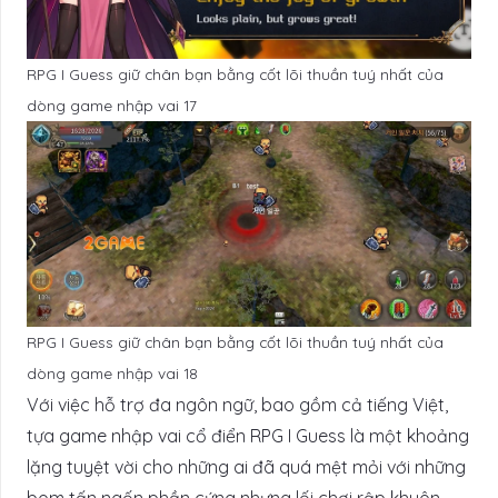
RPG I Guess giữ chân bạn bằng cốt lõi thuần tuý nhất của
dòng game nhập vai 17
RPG I Guess giữ chân bạn bằng cốt lõi thuần tuý nhất của
dòng game nhập vai 18
Với việc hỗ trợ đa ngôn ngữ, bao gồm cả tiếng Việt,
tựa game nhập vai cổ điển RPG I Guess là một khoảng
lặng tuyệt vời cho những ai đã quá mệt mỏi với những
bom tấn ngốn phần cứng nhưng lối chơi rập khuôn.