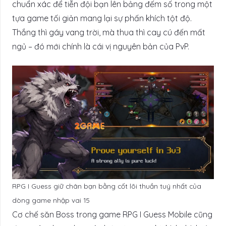
chuẩn xác để tiễn đội bạn lên bảng đếm số trong một
tựa game tối giản mang lại sự phấn khích tột độ.
Thắng thì gáy vang trời, mà thua thì cay cú đến mất
ngủ – đó mới chính là cái vị nguyên bản của PvP.
RPG I Guess giữ chân bạn bằng cốt lõi thuần tuý nhất của
dòng game nhập vai 15
Cơ chế săn Boss trong game RPG I Guess Mobile cũng