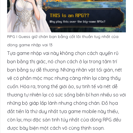
RPG I Guess giữ chân bạn bằng cốt lõi thuần tuý nhất của
dòng game nhập vai 13
Tựa game nhập vai này không chọn cách quyến rũ
bạn bằng thị giác, nó chọn cách ở lại trong tâm trí
bạn bằng sự dễ thương. Những nhân vật tối giản, nét
vẽ có phần mộc mạc nhưng càng nhìn lại càng thấy
cuốn. Hóa ra, trong thế giới ảo, sự tinh tế và nét dễ
thương tự nhiên lại có sức sống bền bỉ hơn nhiều so với
những bộ giáp lấp lánh nhưng chóng chán. Đồ họa
đắt tiền là thứ duy nhất tựa game mobile này thiếu,
còn lại, mọi đặc sản tinh túy nhất của dòng RPG đều
được bày biện một cách vô cùng thịnh soạn.