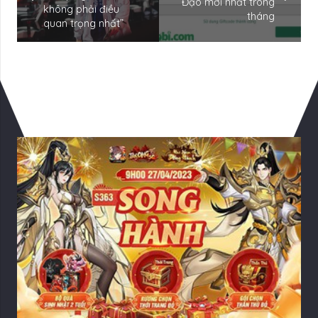
Đạo mới nhất trong
không phải điều
tháng
quan trọng nhất”
Có Thể Bạn Quan tâm