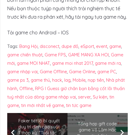
Nếu bạn thuộc tuýp người thích trải nghiệm thực tế
trước khi đưa ra phán xét, hãy tải ngay tựa game này.
Tải game cho Android – IOS
Tags:
Bang Hội
,
disconect
,
dupe đồ
,
eSport
,
event
,
game
,
game chiến thuật
,
Game FPS
,
GAME MANG XA HOI
,
Game
mới
,
game MOI NHAT
,
game moi nhat 2017
,
game mới ra
,
game nhập vai
,
Game Offline
,
Game Online
,
game PC
,
game ps 3
,
game thủ
,
hack
,
lag
,
Mobile
,
nạp tiền
,
Nhà phát
hành
,
Offline
,
RPG I Guess giữ chân bạn bằng cốt lõi thuần
tuý nhất của dòng game nhập vai
,
server
,
Sự kiện
,
tin
game
,
tin mới nhất về game
,
tin tức game
Faker tiết lộ bí quyết
Tổng hợp gift code
duy trì đỉnh cao suốt
game Võ Lâm Hắc
1 thập kỷ: “Tuổi tác