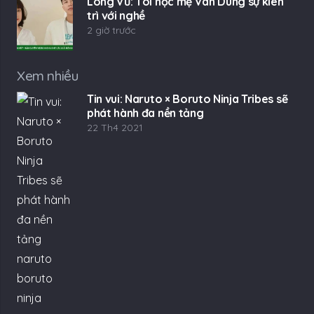
Long Vũ: Tôi học mẹ Vân Dung sự kiên
trì với nghề
2 giờ trước
Xem nhiều
Tin vui: Naruto × Boruto Ninja Tribes sẽ
phát hành đa nền tảng
22 Th4 2021