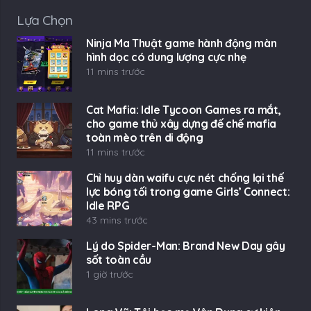
Lựa Chọn
Ninja Ma Thuật game hành động màn
hình dọc có dung lượng cực nhẹ
11 mins trước
Cat Mafia: Idle Tycoon Games ra mắt,
cho game thủ xây dựng đế chế mafia
toàn mèo trên di động
11 mins trước
Chỉ huy dàn waifu cực nét chống lại thế
lực bóng tối trong game Girls’ Connect:
Idle RPG
43 mins trước
Lý do Spider-Man: Brand New Day gây
sốt toàn cầu
1 giờ trước