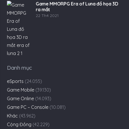
Game MMORPG Era of Luna đồ họa 3D
ra mắt
22 Th4 2021
Danh mục
eSports
(24.055)
Game Mobile
(39.130)
Game Online
(14.093)
Game PC – Console
(10.081)
Khác
(43.962)
Cộng Đồng
(42.229)