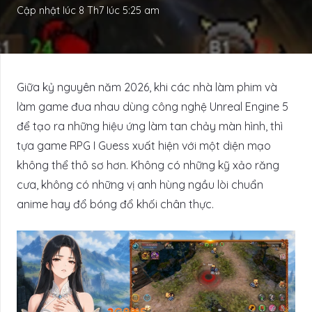
Cập nhật lúc
8 Th7 lúc 5:25 am
Giữa kỷ nguyên năm 2026, khi các nhà làm phim và
làm game đua nhau dùng công nghệ Unreal Engine 5
để tạo ra những hiệu ứng làm tan chảy màn hình, thì
tựa game RPG I Guess xuất hiện với một diện mạo
không thể thô sơ hơn. Không có những kỹ xảo răng
cưa, không có những vị anh hùng ngầu lòi chuẩn
anime hay đổ bóng đổ khối chân thực.