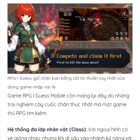
RPG I Guess giữ chân bạn bằng cốt lõi thuần tuý nhất của
dòng game nhập vai 16
Game RPG I Guess Mobile còn mang lại đầy đủ những
trải nghiệm cày cuốc chân thực nhất mà một game
thủ RPG tìm kiếm:
Hệ thống đa lớp nhân vật (Class):
Với ngoại hình có
vẻ giống nhau, nhưng khi đi sâu vào nhánh kỹ năng và