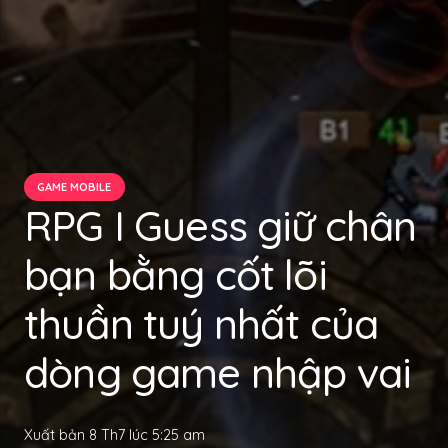
GAME MOBILE
RPG I Guess giữ chân
bạn bằng cốt lõi
thuần tuý nhất của
dòng game nhập vai
Xuất bản
8 Th7 lúc 5:25 am