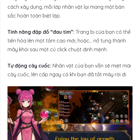
cách xây dựng, mỗi lớp nhân vật lại mang một bản
sắc hoàn toàn biệt lập.
Tính năng đập đồ “đau tim”:
Trang bị của bạn có thể
tiến hóa lên một tầm cao mới, hoặc… nổ tung thành
mây khói sau một cú click chuột định mệnh.
Tự động cày cuốc:
Nhân vật của bạn vẫn sẽ miệt mài
cày cuốc, lên cấp ngay cả khi bạn đã tắt máy rời đi.