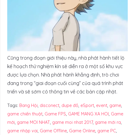
Cũng trong đoạn giới thiệu này, nhà phát hành tiết lộ
kế hoạch thử nghiệm kín sẽ diễn ra ở một số khu vực
được lựa chọn. Nhà phát hành khẳng định, trò chơi
đang trong “giai đoạn cuối cùng” của quá trình phát
triển và sẽ sớm có thông tin về các bản cập nhật.
Tags:
Bang Hội
,
disconect
,
dupe đồ
,
eSport
,
event
,
game
,
game chiến thuật
,
Game FPS
,
GAME MANG XA HOI
,
Game
mới
,
game MOI NHAT
,
game moi nhat 2017
,
game mới ra
,
game nhập vai
,
Game Offline
,
Game Online
,
game PC
,