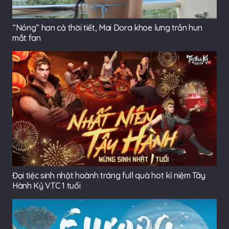
“Nóng” hơn cả thời tiết, Mai Dora khoe lưng trần hun
mắt fan
Đại tiệc sinh nhật hoành tráng full quà hot kỉ niệm Tây
Hành Kỷ VTC 1 tuổi