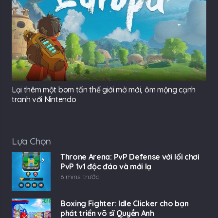
Lại thêm một bom tấn thế giới mở mới, ôm mộng cạnh
tranh với Nintendo
Lựa Chọn
Throne Arena: PvP Defense với lối chơi
PvP 1v1 độc đáo và mới lạ
6 mins trước
Boxing Fighter: Idle Clicker cho bạn
phát triển võ sĩ Quyền Anh