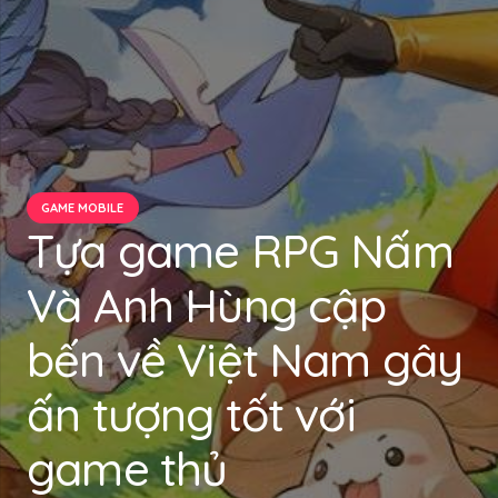
GAME MOBILE
Tựa game RPG Nấm
Và Anh Hùng cập
bến về Việt Nam gây
ấn tượng tốt với
game thủ