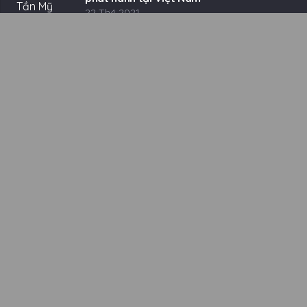
22 Th4 2021
Game MMORPG Era of Luna đồ họa 3D
ra mắt
22 Th4 2021