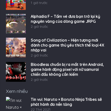
1 giờ trước
Alphadia F – Tấm vé đưa bạn trở lại kỷ
nguyên vàng của dòng game JRPG
2 giờ trước
Song of Civilization – Hiện tượng mới
dành cho game thủ yêu thích thể loại 4X
nhập vai
2 giờ trước
Bloodless chuẩn bị ra mắt trên Android,
game hành động pixel với nữ samurai
chiến đấu không cần kiếm
2 giờ trước
Xem nhiều
Tin vui: Naruto × Boruto Ninja Tribes sẽ
phát hành đa nền tảng
22 Th4 2021