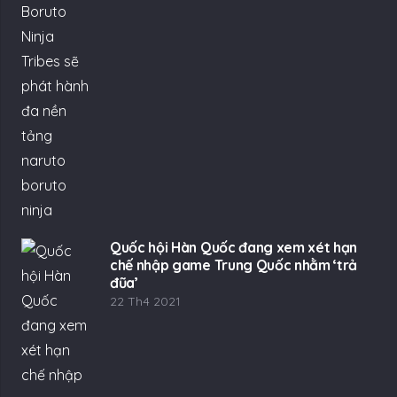
Quốc hội Hàn Quốc đang xem xét hạn
chế nhập game Trung Quốc nhằm ‘trả
đũa’
22 Th4 2021