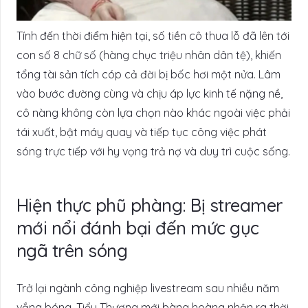
Tính đến thời điểm hiện tại, số tiền cô thua lỗ đã lên tới
con số 8 chữ số (hàng chục triệu nhân dân tệ), khiến
tổng tài sản tích cóp cả đời bị bốc hơi một nửa. Lâm
vào bước đường cùng và chịu áp lực kinh tế nặng nề,
cô nàng không còn lựa chọn nào khác ngoài việc phải
tái xuất, bật máy quay và tiếp tục công việc phát
sóng trực tiếp với hy vọng trả nợ và duy trì cuộc sống.
Hiện thực phũ phàng: Bị streamer
mới nổi đánh bại đến mức gục
ngã trên sóng
Trở lại ngành công nghiệp livestream sau nhiều năm
vắng bóng, Tiểu Thương mới bàng hoàng nhận ra thời