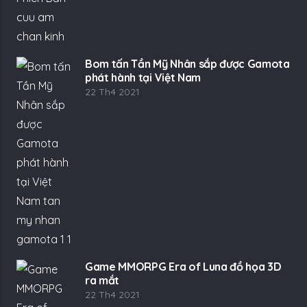
Bom tấn Tần Mỹ Nhân sắp được Gamota
phát hành tại Việt Nam
22 Th4 2021
Game MMORPG Era of Luna đồ họa 3D
ra mắt
22 Th4 2021