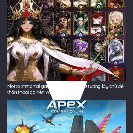
Motto Immortal game chiến thuật đấu tướng lấy chủ đề
thần thoại đa nền văn hóa