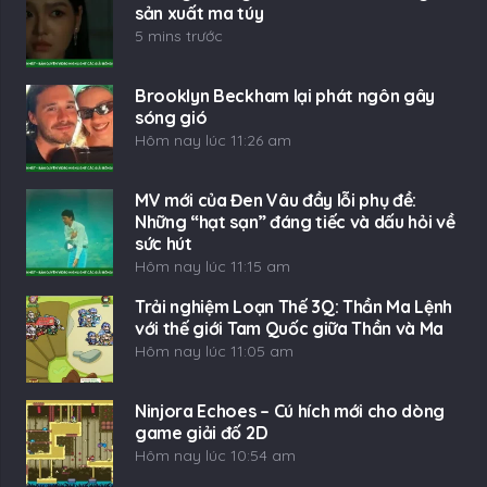
sản xuất ma túy
5 mins trước
Brooklyn Beckham lại phát ngôn gây
sóng gió
Hôm nay lúc 11:26 am
MV mới của Đen Vâu đầy lỗi phụ đề:
Những “hạt sạn” đáng tiếc và dấu hỏi về
sức hút
Hôm nay lúc 11:15 am
Trải nghiệm Loạn Thế 3Q: Thần Ma Lệnh
với thế giới Tam Quốc giữa Thần và Ma
Hôm nay lúc 11:05 am
Ninjora Echoes – Cú hích mới cho dòng
game giải đố 2D
Hôm nay lúc 10:54 am