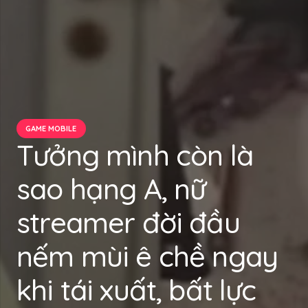
GAME MOBILE
Tưởng mình còn là
sao hạng A, nữ
streamer đời đầu
nếm mùi ê chề ngay
khi tái xuất, bất lực