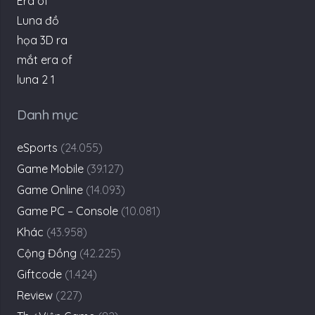
Danh mục
eSports
(24.055)
Game Mobile
(39.127)
Game Online
(14.093)
Game PC – Console
(10.081)
Khác
(43.958)
Cộng Đồng
(42.225)
Giftcode
(1.424)
Review
(227)