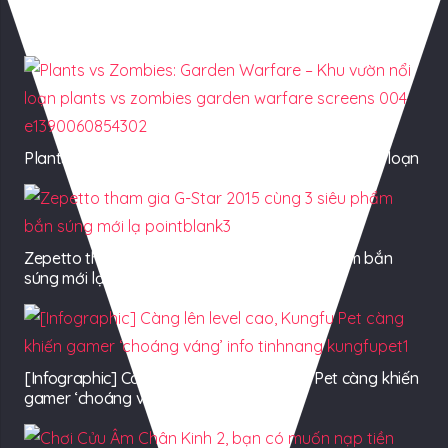
Có Thể Bạn Quan tâm
Plants vs Zombies: Garden Warfare – Khu vườn nổi loạn
Zepetto tham gia G-Star 2015 cùng 3 siêu phẩm bắn
súng mới lạ
[Infographic] Càng lên level cao, Kungfu Pet càng khiến
gamer ‘choáng váng’