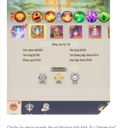
Chiến trường tranh đoạt không hồi kết: Sự “nhàn hạ”