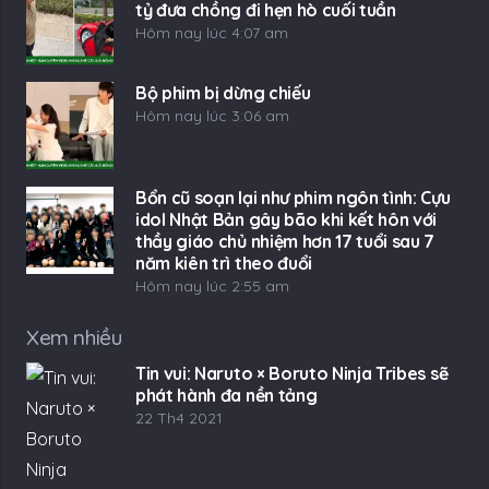
tỷ đưa chồng đi hẹn hò cuối tuần
Hôm nay lúc 4:07 am
Bộ phim bị dừng chiếu
Hôm nay lúc 3:06 am
Bổn cũ soạn lại như phim ngôn tình: Cựu
idol Nhật Bản gây bão khi kết hôn với
thầy giáo chủ nhiệm hơn 17 tuổi sau 7
năm kiên trì theo đuổi
Hôm nay lúc 2:55 am
Xem nhiều
Tin vui: Naruto × Boruto Ninja Tribes sẽ
phát hành đa nền tảng
22 Th4 2021