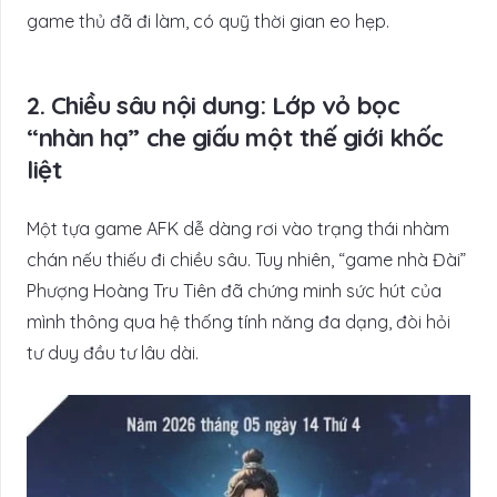
game thủ đã đi làm, có quỹ thời gian eo hẹp.
2. Chiều sâu nội dung: Lớp vỏ bọc
“nhàn hạ” che giấu một thế giới khốc
liệt
Một tựa game AFK dễ dàng rơi vào trạng thái nhàm
chán nếu thiếu đi chiều sâu. Tuy nhiên, “game nhà Đài”
Phượng Hoàng Tru Tiên đã chứng minh sức hút của
mình thông qua hệ thống tính năng đa dạng, đòi hỏi
tư duy đầu tư lâu dài.