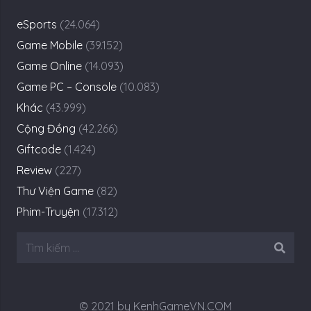
eSports
(24.064)
Game Mobile
(39.152)
Game Online
(14.093)
Game PC – Console
(10.083)
Khác
(43.999)
Cộng Đồng
(42.266)
Giftcode
(1.424)
Review
(227)
Thư Viện Game
(82)
Phim-Truyện
(17.312)
Tìm
kiếm
cho:
© 2021 by KenhGameVN.COM