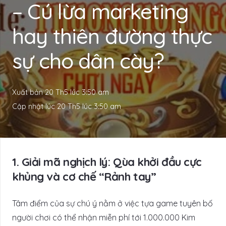
– Cú lừa marketing
hay thiên đường thực
sự cho dân cày?
Xuất bản
20 Th5 lúc 3:50 am
Cập nhật lúc
20 Th5 lúc 3:50 am
1. Giải mã nghịch lý: Qùa khởi đầu cực
khủng và cơ chế “Rảnh tay”
Tâm điểm của sự chú ý nằm ở việc tựa game tuyên bố
người chơi có thể nhận miễn phí tới 1.000.000 Kim