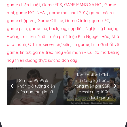
game chiến thuật
,
Game FPS
,
GAME MANG XA HOI
,
Game
mới
,
game MOI NHAT
,
game moi nhat 2017
,
game mới ra
,
game nhập vai
,
Game Offline
,
Game Online
,
game PC
,
game ps 3
,
game thủ
,
hack
,
lag
,
nạp tiền
,
Nghịch lý Phượng
Hoàng Tru Tiên: Nhận miễn phí 1 triệu Kim Nguyên Bảo
,
Nhà
phát hành
,
Offline
,
server
,
Sự kiện
,
tin game
,
tin mới nhất về
game
,
tin tức game
,
treo máy vẫn mạnh – Cú lừa marketing
hay thiên đường thực sự cho dân cày?
Top Football Club
Dám cá 99,99%
mở đăng ký trước,
khán giả tưởng diễn
tặng miễn phí SSR
viên nam này là nữ
Messi cùng 1000
lượt quay!