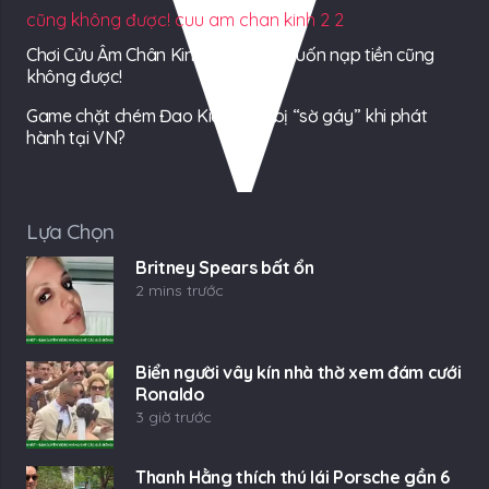
Chơi Cửu Âm Chân Kinh 2, bạn có muốn nạp tiền cũng
không được!
Game chặt chém Đao Kiếm 2 sẽ bị “sờ gáy” khi phát
hành tại VN?
Lựa Chọn
Britney Spears bất ổn
2 mins trước
Biển người vây kín nhà thờ xem đám cưới
Ronaldo
3 giờ trước
Thanh Hằng thích thú lái Porsche gần 6