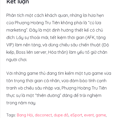
Kết luận
Phân tích một cách khách quan, những lời hứa hẹn
của Phượng Hoàng Tru Tiên không phải là “cú lừa
marketing”. Đây là một định hướng thiết kế có chủ
đích: Lấy sự thoải mái, tiết kiệm thời gian (AFK, tặng
VIP) làm nền tảng, và dùng chiều sâu chiến thuật (Độ
kiếp, Boss liên server, Hóa thần) làm yếu tố giữ chân
người chơi.
Với những game thủ đang tìm kiếm một tựa game vừa
tôn trọng thời gian cá nhân, vừa đảm bảo tính cạnh
tranh và chiều sâu nhập vai, Phượng Hoàng Tru Tiên
thực sự là một “thiên đường” đáng để trải nghiệm
trong năm nay.
Tags:
Bang Hội
,
disconect
,
dupe đồ
,
eSport
,
event
,
game
,