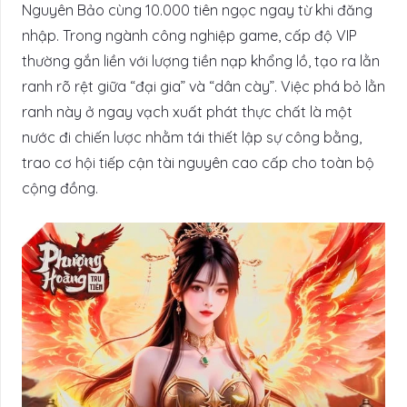
Nguyên Bảo cùng 10.000 tiên ngọc ngay từ khi đăng
nhập. Trong ngành công nghiệp game, cấp độ VIP
thường gắn liền với lượng tiền nạp khổng lồ, tạo ra lằn
ranh rõ rệt giữa “đại gia” và “dân cày”. Việc phá bỏ lằn
ranh này ở ngay vạch xuất phát thực chất là một
nước đi chiến lược nhằm tái thiết lập sự công bằng,
trao cơ hội tiếp cận tài nguyên cao cấp cho toàn bộ
cộng đồng.