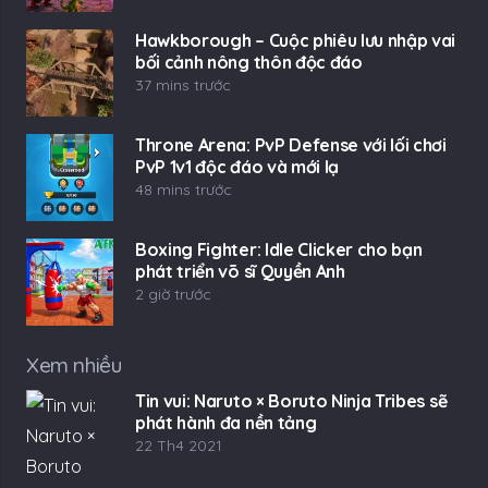
Hawkborough – Cuộc phiêu lưu nhập vai
bối cảnh nông thôn độc đáo
37 mins trước
Throne Arena: PvP Defense với lối chơi
PvP 1v1 độc đáo và mới lạ
48 mins trước
Boxing Fighter: Idle Clicker cho bạn
phát triển võ sĩ Quyền Anh
2 giờ trước
Xem nhiều
Tin vui: Naruto × Boruto Ninja Tribes sẽ
phát hành đa nền tảng
22 Th4 2021