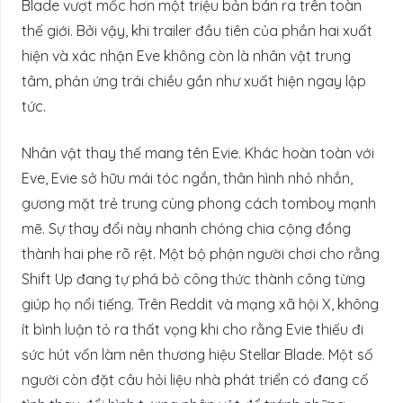
Blade vượt mốc hơn một triệu bản bán ra trên toàn
thế giới. Bởi vậy, khi trailer đầu tiên của phần hai xuất
hiện và xác nhận Eve không còn là nhân vật trung
tâm, phản ứng trái chiều gần như xuất hiện ngay lập
tức.
Nhân vật thay thế mang tên Evie. Khác hoàn toàn với
Eve, Evie sở hữu mái tóc ngắn, thân hình nhỏ nhắn,
gương mặt trẻ trung cùng phong cách tomboy mạnh
mẽ. Sự thay đổi này nhanh chóng chia cộng đồng
thành hai phe rõ rệt. Một bộ phận người chơi cho rằng
Shift Up đang tự phá bỏ công thức thành công từng
giúp họ nổi tiếng. Trên Reddit và mạng xã hội X, không
ít bình luận tỏ ra thất vọng khi cho rằng Evie thiếu đi
sức hút vốn làm nên thương hiệu Stellar Blade. Một số
người còn đặt câu hỏi liệu nhà phát triển có đang cố