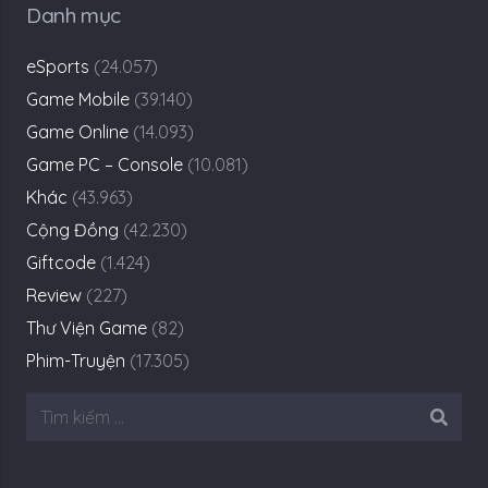
Danh mục
eSports
(24.057)
Game Mobile
(39.140)
Game Online
(14.093)
Game PC – Console
(10.081)
Khác
(43.963)
Cộng Đồng
(42.230)
Giftcode
(1.424)
Review
(227)
Thư Viện Game
(82)
Phim-Truyện
(17.305)
Tìm
kiếm
cho: