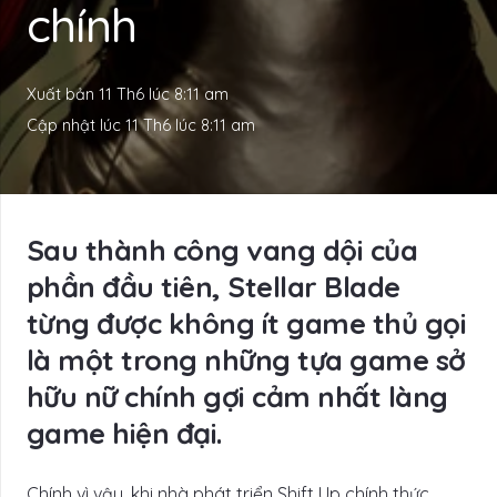
chính
Xuất bản
11 Th6 lúc 8:11 am
Cập nhật lúc
11 Th6 lúc 8:11 am
Sau thành công vang dội của
phần đầu tiên, Stellar Blade
từng được không ít game thủ gọi
là một trong những tựa game sở
hữu nữ chính gợi cảm nhất làng
game hiện đại.
Chính vì vậy, khi nhà phát triển Shift Up chính thức