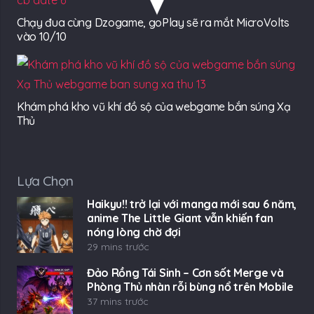
Chạy đua cùng Dzogame, goPlay sẽ ra mắt MicroVolts
vào 10/10
Khám phá kho vũ khí đồ sộ của webgame bắn súng Xạ
Thủ
Lựa Chọn
Haikyu!! trở lại với manga mới sau 6 năm,
anime The Little Giant vẫn khiến fan
nóng lòng chờ đợi
29 mins trước
Đảo Rồng Tái Sinh – Cơn sốt Merge và
Phòng Thủ nhàn rỗi bùng nổ trên Mobile
37 mins trước