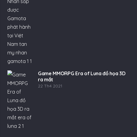
Game MMORPG Era of Luna đồ họa 3D
ra mắt
22 Th4 2021