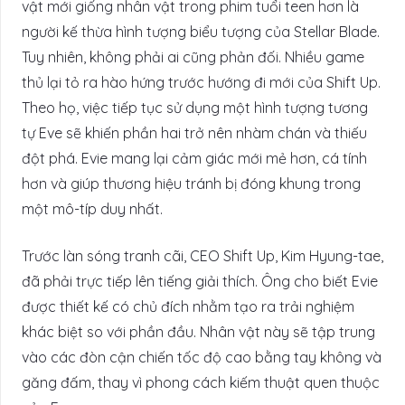
vật mới giống nhân vật trong phim tuổi teen hơn là
người kế thừa hình tượng biểu tượng của Stellar Blade.
Tuy nhiên, không phải ai cũng phản đối. Nhiều game
thủ lại tỏ ra hào hứng trước hướng đi mới của Shift Up.
Theo họ, việc tiếp tục sử dụng một hình tượng tương
tự Eve sẽ khiến phần hai trở nên nhàm chán và thiếu
đột phá. Evie mang lại cảm giác mới mẻ hơn, cá tính
hơn và giúp thương hiệu tránh bị đóng khung trong
một mô-típ duy nhất.
Trước làn sóng tranh cãi, CEO Shift Up, Kim Hyung-tae,
đã phải trực tiếp lên tiếng giải thích. Ông cho biết Evie
được thiết kế có chủ đích nhằm tạo ra trải nghiệm
khác biệt so với phần đầu. Nhân vật này sẽ tập trung
vào các đòn cận chiến tốc độ cao bằng tay không và
găng đấm, thay vì phong cách kiếm thuật quen thuộc