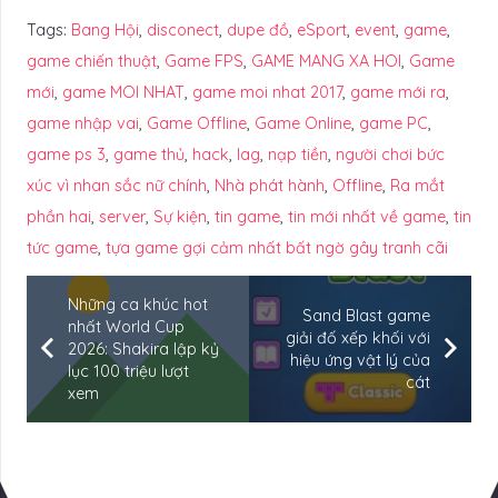
Tags:
Bang Hội
,
disconect
,
dupe đồ
,
eSport
,
event
,
game
,
game chiến thuật
,
Game FPS
,
GAME MANG XA HOI
,
Game
mới
,
game MOI NHAT
,
game moi nhat 2017
,
game mới ra
,
game nhập vai
,
Game Offline
,
Game Online
,
game PC
,
game ps 3
,
game thủ
,
hack
,
lag
,
nạp tiền
,
người chơi bức
xúc vì nhan sắc nữ chính
,
Nhà phát hành
,
Offline
,
Ra mắt
phần hai
,
server
,
Sự kiện
,
tin game
,
tin mới nhất về game
,
tin
tức game
,
tựa game gợi cảm nhất bất ngờ gây tranh cãi
Những ca khúc hot
Sand Blast game
nhất World Cup
giải đố xếp khối với
2026: Shakira lập kỷ
hiệu ứng vật lý của
lục 100 triệu lượt
cát
xem