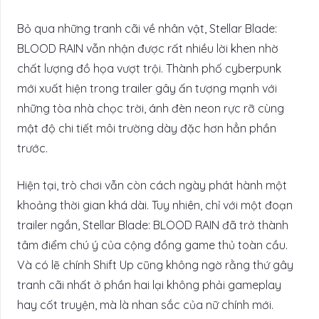
Bỏ qua những tranh cãi về nhân vật, Stellar Blade:
BLOOD RAIN vẫn nhận được rất nhiều lời khen nhờ
chất lượng đồ họa vượt trội. Thành phố cyberpunk
mới xuất hiện trong trailer gây ấn tượng mạnh với
những tòa nhà chọc trời, ánh đèn neon rực rỡ cùng
mật độ chi tiết môi trường dày đặc hơn hẳn phần
trước.
Hiện tại, trò chơi vẫn còn cách ngày phát hành một
khoảng thời gian khá dài. Tuy nhiên, chỉ với một đoạn
trailer ngắn, Stellar Blade: BLOOD RAIN đã trở thành
tâm điểm chú ý của cộng đồng game thủ toàn cầu.
Và có lẽ chính Shift Up cũng không ngờ rằng thứ gây
tranh cãi nhất ở phần hai lại không phải gameplay
hay cốt truyện, mà là nhan sắc của nữ chính mới.