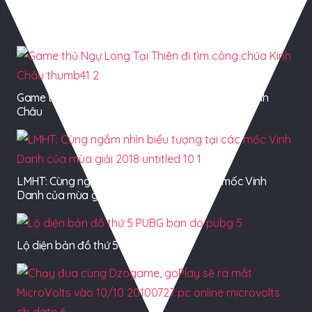
Có Thể Bạn Quan tâm
Game thủ Ngự Long Tại Thiên đi tìm công chúa Kinh
Châu
LMHT: Cùng ngắm nhìn biểu tượng tại các mốc Vinh
Danh của mùa giải 2018
Lộ diện bản đồ thứ 5 PUBG