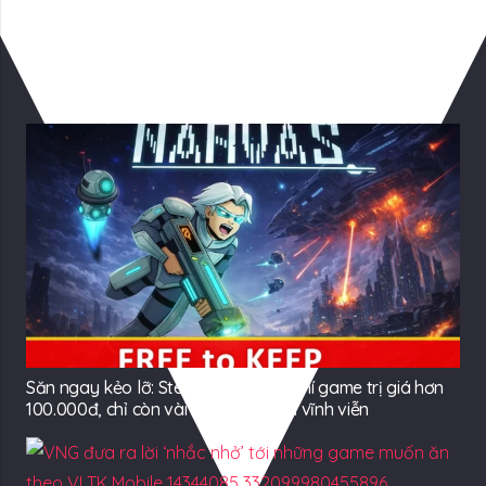
Có Thể Bạn Quan tâm
Săn ngay kẻo lỡ: Steam tặng miễn phí game trị giá hơn
100.000đ, chỉ còn vài ngày để nhận vĩnh viễn