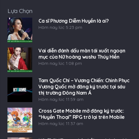
Lựa Chọn
Ca sĩ Phương Diễm Huyền là ai?
Hôm nay lúc 5:23 pm
Vai diễn đánh dấu màn tái xuất ngoạn
mục của Nữ hoàng wushu Thúy Hiền
Hôm nay lúc 1:08 pm
Tam Quốc Chí – Vương Chiến: Chinh Phục
Vương Quốc mở đăng ký trước tại sáu
thị trường Đông Nam Á
Hôm nay lúc 11:59 am
Cross Gate Mobile mở đăng ký trước:
“Huyền Thoại” RPG trở lại trên Mobile
Hôm nay lúc 11:37 am