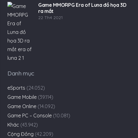
Game MMORPG Era of Luna đồ họa 3D
ra mắt
22 Th4 2021
Danh mục
eSports
(24.052)
Game Mobile
(39.114)
Game Online
(14.092)
Game PC – Console
(10.081)
Khác
(43.942)
Cộng Đồng
(42.209)