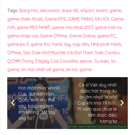
Tags:
Bang Hội
,
disconect
,
dupe đồ
,
eSport
,
event
,
game
,
game chiến thuật
,
Game FPS
,
GAME MANG XA HOI
,
Game
mới
,
game MOI NHAT
,
game moi nhat 2017
,
game mới ra
,
game nhập vai
,
Game Offline
,
Game Online
,
game PC
,
game ps 3
,
game thủ
,
hack
,
lag
,
nạp tiền
,
Nhà phát hành
,
Offline
,
Săn Sale Hot Mùa Hè Với Đợt Flash Sale Combo
QCMM Trong 3 Ngày Của Crossfire
,
server
,
Sự kiện
,
tin
game
,
tin mới nhất về game
,
tin tức game
Ca sĩ Việt duy nhất
Hot nhất mùa World
được hát trong dự
Cup, đại diện Hàn
án âm nhạc World
Quốc xinh như thế
Cup khi mới 19 tuổi,
này, bảo sao anh
15 năm qua chưa ai
em không “tất tay”
làm được điều
ủng hộ?
tương tự