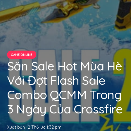
GAME ONLINE
Săn Sale Hot Mùa Hè
Với Đợt Flash Sale
Combo QCMM Trong
3 Ngày Của Crossfire
Xuất bản
12 Th6 lúc 1:32 pm