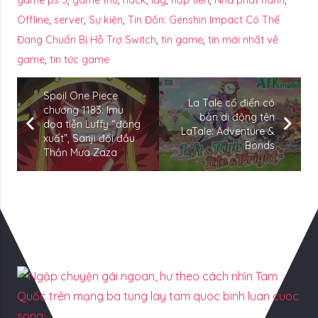
Offline
,
server
,
Sự kiện
,
Tin Đồn: Genshin Impact Có Thể
Đang Chuẩn Bị Hỗ Trợ Switch
,
tin game
,
tin mới nhất về
game
,
tin tức game
Spoil One Piece
La Tale cổ điển có
chương 1183: Imu
bản di động tên
dọa tiễn Luffy “đăng
LaTale: Adventure &
xuất”, Sanji đối đầu
Bonds
Thần Mưa Zaza
Có Thể Bạn Quan tâm