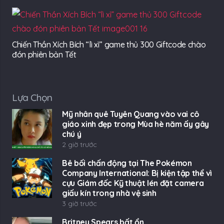
Chiến Thần Xích Bích “lì xì” game thủ 300 Giftcode chào
đón phiên bản Tết
Lựa Chọn
Mỹ nhân quê Tuyên Quang vào vai cô
giáo xinh đẹp trong Mùa hè năm ấy gây
chú ý
2 giờ trước
Bê bối chấn động tại The Pokémon
Company International: Bị kiện tập thể vì
cựu Giám đốc Kỹ thuật lén đặt camera
giấu kín trong nhà vệ sinh
3 giờ trước
Britney Spears bất ổn