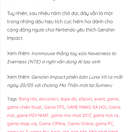
Tuy nhiên, sau nhiều năm chờ đợi, đây vẫn là một
trong những dấu hiệu tích cực hiếm hoi dành cho
cộng đồng người chơi Nintendo yêu thích Genshin
Impact.
Xem thêm:
Ironmouse thẳng tay xóa Neverness to
Everness (NTE) vì nghi vấn dùng AI tạo sinh
Xem thêm:
Genshin Impact phiên bản Luna VII ra mắt
ngày 20/05 với chương Ma Thần mới tại Sumeru
Tags:
Bang Hội
,
disconect
,
dupe đồ
,
eSport
,
event
,
game
,
game chiến thuật
,
Game FPS
,
GAME MANG XA HOI
,
Game
mới
,
game MOI NHAT
,
game moi nhat 2017
,
game mới ra
,
game nhập vai
,
Game Offline
,
Game Online
,
game PC
,
game ps 3
,
game thủ
,
hack
,
lag
,
nạp tiền
,
Nhà phát hành
,