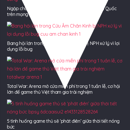
Ngập chuyện gái ngoan, hư theo cách nhìn Tam Quốc
trên mạng
Bang hội lớn trong Cửu Âm Chân Kinh bị NPH xử lý vì lợi
dụng lỗi bug
Total War: Arena mở cửa miễn phí trong 1 tuần lễ, cơ hội
lớn để game thủ Việt tham gia trải nghiệm
5 tình huống game thủ sẽ ‘phát điên’ giữa thời tiết nóng
bức