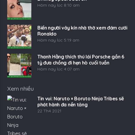
Hôm nay lúc 8:10 am
Biển người vây kín nhà thờ xem đám cưới
Ronaldo
Hôm nay lúc 5:19 am
Thanh Hằng thích thú lái Porsche gần 6
tỷ đưa chồng đi hẹn hò cuối tuần
Hôm nay lúc 4:07 am
Xem nhiều
Tin vui: Naruto × Boruto Ninja Tribes sẽ
phát hành đa nền tảng
22 Th4 2021