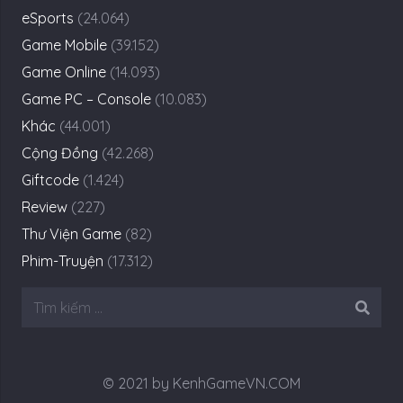
eSports
(24.064)
Game Mobile
(39.152)
Game Online
(14.093)
Game PC – Console
(10.083)
Khác
(44.001)
Cộng Đồng
(42.268)
Giftcode
(1.424)
Review
(227)
Thư Viện Game
(82)
Phim-Truyện
(17.312)
Tìm
kiếm
cho:
© 2021 by KenhGameVN.COM