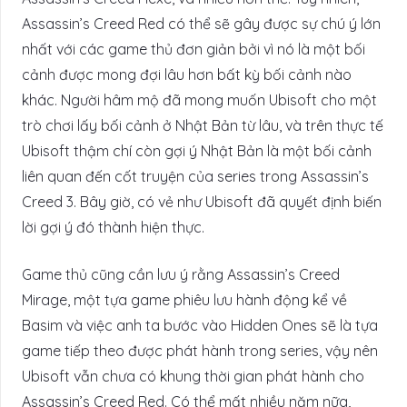
Assassin’s Creed Red có thể sẽ gây được sự chú ý lớn
nhất với các game thủ đơn giản bởi vì nó là một bối
cảnh được mong đợi lâu hơn bất kỳ bối cảnh nào
khác. Người hâm mộ đã mong muốn Ubisoft cho một
trò chơi lấy bối cảnh ở Nhật Bản từ lâu, và trên thực tế
Ubisoft thậm chí còn gợi ý Nhật Bản là một bối cảnh
liên quan đến cốt truyện của series trong Assassin’s
Creed 3. Bây giờ, có vẻ như Ubisoft đã quyết định biến
lời gợi ý đó thành hiện thực.
Game thủ cũng cần lưu ý rằng Assassin’s Creed
Mirage, một tựa game phiêu lưu hành động kể về
Basim và việc anh ta bước vào Hidden Ones sẽ là tựa
game tiếp theo được phát hành trong series, vậy nên
Ubisoft vẫn chưa có khung thời gian phát hành cho
Assassin’s Creed Red. Có thể mất nhiều năm nữa,