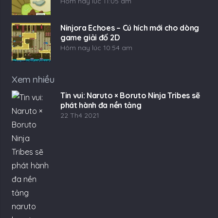
Hôm nay lúc 11:05 am
Ninjora Echoes – Cú hích mới cho dòng
game giải đố 2D
Hôm nay lúc 10:54 am
Xem nhiều
Tin vui: Naruto × Boruto Ninja Tribes sẽ
phát hành đa nền tảng
22 Th4 2021