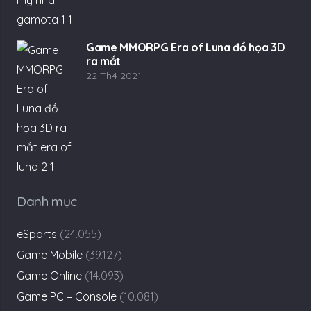
Game MMORPG Era of Luna đồ họa 3D
ra mắt
22 Th4 2021
Danh mục
eSports
(24.055)
Game Mobile
(39.127)
Game Online
(14.093)
Game PC – Console
(10.081)