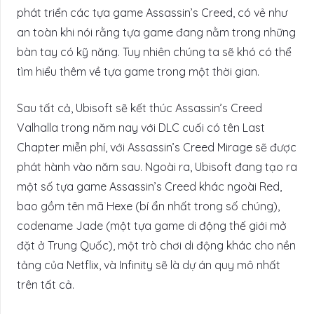
phát triển các tựa game Assassin’s Creed, có vẻ như
an toàn khi nói rằng tựa game đang nằm trong những
bàn tay có kỹ năng. Tuy nhiên chúng ta sẽ khó có thể
tìm hiểu thêm về tựa game trong một thời gian.
Sau tất cả, Ubisoft sẽ kết thúc Assassin’s Creed
Valhalla trong năm nay với DLC cuối có tên Last
Chapter miễn phí, với Assassin’s Creed Mirage sẽ được
phát hành vào năm sau. Ngoài ra, Ubisoft đang tạo ra
một số tựa game Assassin’s Creed khác ngoài Red,
bao gồm tên mã Hexe (bí ẩn nhất trong số chúng),
codename Jade (một tựa game di động thế giới mở
đặt ở Trung Quốc), một trò chơi di động khác cho nền
tảng của Netflix, và Infinity sẽ là dự án quy mô nhất
trên tất cả.