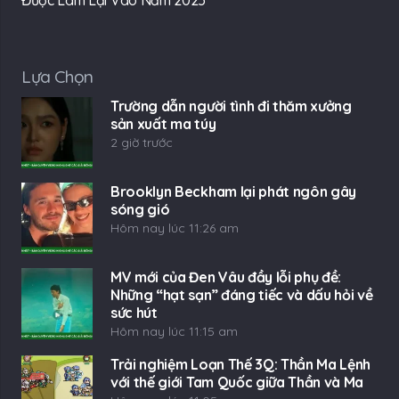
Được Làm Lại Vào Năm 2025
Lựa Chọn
Trường dẫn người tình đi thăm xưởng
sản xuất ma túy
2 giờ trước
Brooklyn Beckham lại phát ngôn gây
sóng gió
Hôm nay lúc 11:26 am
MV mới của Đen Vâu đầy lỗi phụ đề:
Những “hạt sạn” đáng tiếc và dấu hỏi về
sức hút
Hôm nay lúc 11:15 am
Trải nghiệm Loạn Thế 3Q: Thần Ma Lệnh
với thế giới Tam Quốc giữa Thần và Ma