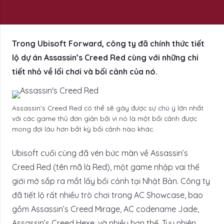
Trong Ubisoft Forward, công ty đã chính thức tiết
lộ dự án Assassin’s Creed Red cùng với những chi
tiết nhỏ về lối chơi và bối cảnh của nó.
Assassin’s Creed Red có thể sẽ gây được sự chú ý lớn nhất
với các game thủ đơn giản bởi vì nó là một bối cảnh được
mong đợi lâu hơn bất kỳ bối cảnh nào khác.
Ubisoft cuối cùng đã vén bức màn về Assassin’s
Creed Red (tên mã là Red), một game nhập vai thế
giới mở sắp ra mắt lấy bối cảnh tại Nhật Bản. Công ty
đã tiết lộ rất nhiều trò chơi trong AC Showcase, bao
gồm Assassin’s Creed Mirage, AC codename Jade,
Assassin’s Creed Hexe, và nhiều hơn thế. Tuy nhiên,