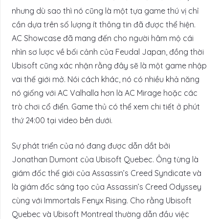
nhưng dù sao thì nó cũng là một tựa game thú vị chỉ
cần dựa trên số lượng ít thông tin đã được thể hiện.
AC Showcase đã mang đến cho người hâm mộ cái
nhìn sơ lược về bối cảnh của Feudal Japan, đồng thời
Ubisoft cũng xác nhận rằng đây sẽ là một game nhập
vai thế giới mở. Nói cách khác, nó có nhiều khả năng
nó giống với AC Valhalla hơn là AC Mirage hoặc các
trò chơi cổ điển. Game thủ có thể xem chi tiết ở phút
thứ 24:00 tại video bên dưới.
Sự phát triển của nó đang được dẫn dắt bởi
Jonathan Dumont của Ubisoft Quebec. Ông từng là
giám đốc thế giới của Assassin’s Creed Syndicate và
là giám đốc sáng tạo của Assassin’s Creed Odyssey
cùng với Immortals Fenyx Rising. Cho rằng Ubisoft
Quebec và Ubisoft Montreal thường dẫn đầu việc