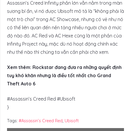
Assassin’s Creed Infinity phần lớn vẫn nằm trong màn
sương bí ẩn, vì nó được Ubisoft mô tả là “không phải là
một trò chơi” trong AC Showcase, nhưng có vẻ như nó
có thể liên quan đến nền tảng nhiều người chơi ở mức
độ nào đó. AC Red và AC Hexe cũng là một phần của
Infinity Project này, mặc dù nó hoạt động chính xác
như thế nào thì chúng ta vẫn cần phải chờ xem.
Xem thêm: Rockstar đang đưa ra những quyết định
tuy khó khăn nhưng là điều tốt nhất cho Grand
Theft Auto 6
#Assassin’s Creed Red #Ubisoft
}
Tags:
#Assassin’s Creed Red
,
Ubisoft