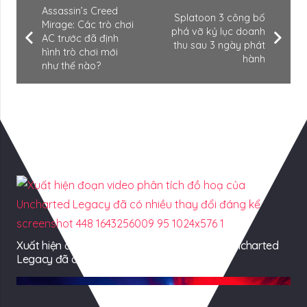
Assassin’s Creed
Splatoon 3 công bố
Mirage: Các trò chơi
phá vỡ kỷ lục doanh
AC trước đã định
thu sau 3 ngày phát
hình trò chơi mới
hành
như thế nào?
Có Thể Bạn Quan tâm
Xuất hiện đoạn video phân tích đồ hoạ của Uncharted
Legacy đã có nhiều thay đổi đáng kể