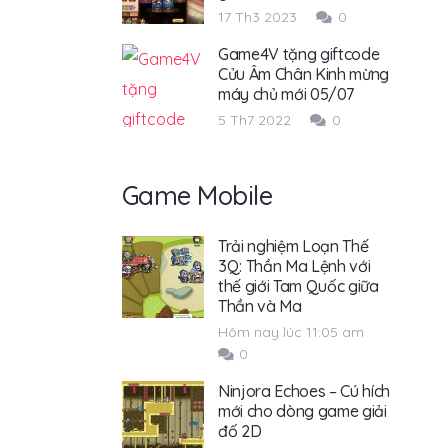
17 Th3 2023
0
Game4V tặng giftcode
Cửu Âm Chân Kinh mừng
máy chủ mới 05/07
5 Th7 2022
0
Game Mobile
Trải nghiệm Loạn Thế
3Q: Thần Ma Lệnh với
thế giới Tam Quốc giữa
Thần và Ma
Hôm nay lúc 11:05 am
0
Ninjora Echoes – Cú hích
mới cho dòng game giải
đố 2D