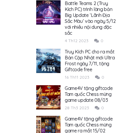
Battle Teams 2 (Truy
Kích PC) trình làng bản
Big Update ‘Lãnh Địa
Sắc Màu’ vào ngày 5/12
với nhiều nội dung đặc
sắc
4 Th12 2023
0
Truy Kích PC cho ra mắt
Bản Cập Nhật mới Ultra
Frost ngày 7/11, tặng
Giftcode free
16 Th11 2023
0
Game4V tặng giftcode
Tam quốc Chess mừng
game update 08/03
28 Th3 2023
0
Game4V tặng giftcode
Tam quốc Chess mừng
game ra mắt 15/02