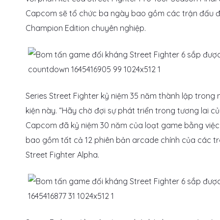
Capcom sẽ tổ chức ba ngày bao gồm các trận đấu đỉnh
Champion Edition chuyên nghiệp.
Series Street Fighter kỷ niệm 35 năm thành lập tro
kiện này. “Hãy chờ đợi sự phát triển trong tương lai c
Capcom đã kỷ niệm 30 năm của loạt game bằng việc p
bao gồm tất cả 12 phiên bản arcade chính của các trò chơ
Street Fighter Alpha.