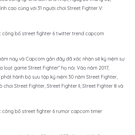
 cao cùng với 31 người chơi Street Fighter V:
ng năm nay và Capcom gần đây đã xác nhận sẽ kỷ niệm sự
ủa loạt game Street Fighter” họ nói. Vào năm 2017,
hát hành bộ sưu tập kỷ niệm 30 năm Street Fighter,
i Street Fighter, Street Fighter II, Street Fighter III và