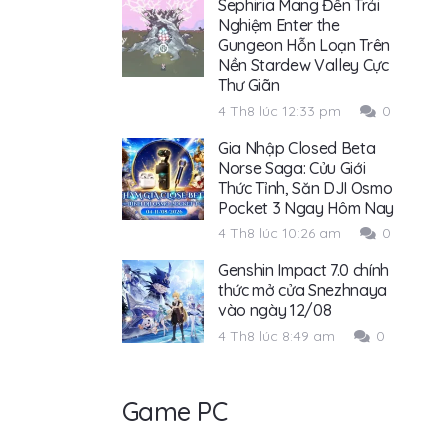
Sephiria Mang Đến Trải
Nghiệm Enter the
Gungeon Hỗn Loạn Trên
Nền Stardew Valley Cực
Thư Giãn
4 Th8 lúc 12:33 pm
0
Gia Nhập Closed Beta
Norse Saga: Cửu Giới
Thức Tỉnh, Săn DJI Osmo
Pocket 3 Ngay Hôm Nay
4 Th8 lúc 10:26 am
0
Genshin Impact 7.0 chính
thức mở cửa Snezhnaya
vào ngày 12/08
4 Th8 lúc 8:49 am
0
Game PC