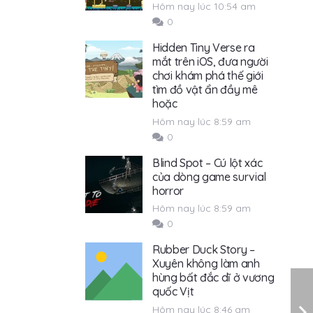
Hôm nay lúc 10:54 am
0
Hidden Tiny Verse ra
mắt trên iOS, đưa người
chơi khám phá thế giới
tìm đồ vật ẩn đầy mê
hoặc
Hôm nay lúc 8:59 am
0
Blind Spot – Cú lột xác
của dòng game survial
horror
Hôm nay lúc 8:59 am
0
Rubber Duck Story –
Xuyên không làm anh
hùng bất đắc dĩ ở vương
quốc Vịt
Hôm nay lúc 8:46 am