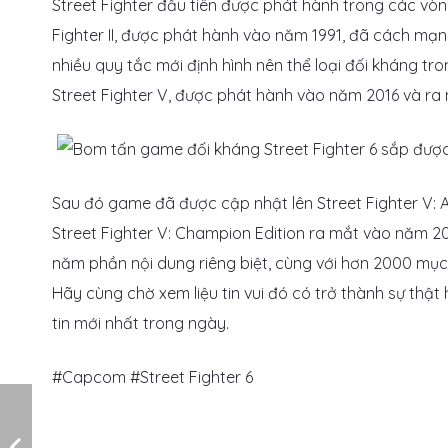
Street Fighter đầu tiên được phát hành trong các vò
Fighter II, được phát hành vào năm 1991, đã cách mạn
nhiều quy tắc mới định hình nên thể loại đối kháng t
Street Fighter V, được phát hành vào năm 2016 và ra m
Sau đó game đã được cập nhật lên Street Fighter V: A
Street Fighter V: Champion Edition ra mắt vào năm 20
năm phần nội dung riêng biệt, cùng với hơn 2000 mục 
Hãy cùng chờ xem liệu tin vui đó có trở thành sự th
tin mới nhất trong ngày.
#Capcom #Street Fighter 6