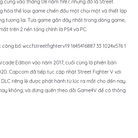
ng cung vào tháng 08 năm 1987, nhưng đó là Street
g hóa thể loại game chiến đấu một chọi một và thiết lập
rong tương lai. Tựa game gần đây nhất trong dòng game,
ắt trên 2 nền tảng chính là PS4 và PC.
rcade Edition vào năm 2017, cuối cùng là phiên bản
20. Capcom đã tiếp tục cập nhật Street Fighter V với
DLC riêng lẻ được phát hành từ lúc ra mắt cho đến nay.
ật hay không, và đừng quên theo dõi Game4V để có thông