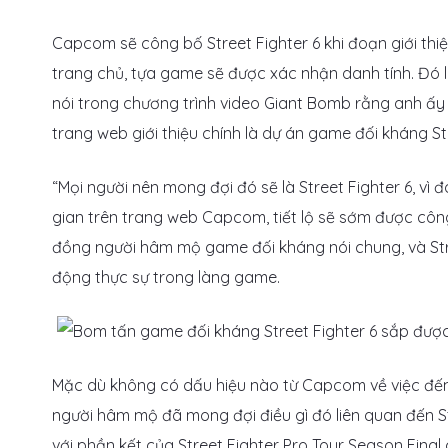
Capcom sẽ công bố Street Fighter 6 khi đoạn giới thi
trang chủ, tựa game sẽ được xác nhận danh tính. Đó
nói trong chương trình video Giant Bomb rằng anh ấ
trang web giới thiệu chính là dự án game đối kháng S
“Mọi người nên mong đợi đó sẽ là Street Fighter 6, vì 
gian trên trang web Capcom, tiết lộ sẽ sớm được công
đồng người hâm mộ game đối kháng nói chung, và Street
động thực sự trong làng game.
Mặc dù không có dấu hiệu nào từ Capcom về việc đếm
người hâm mộ đã mong đợi điều gì đó liên quan đến Str
với phần kết của Street Fighter Pro Tour Season Fina