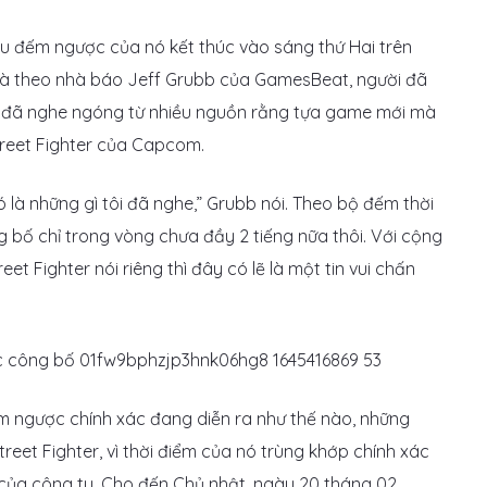
ệu đếm ngược của nó kết thúc vào sáng thứ Hai trên
 là theo nhà báo Jeff Grubb của GamesBeat, người đã
y đã nghe ngóng từ nhiều nguồn rằng tựa game mới mà
treet Fighter của Capcom.
đó là những gì tôi đã nghe,” Grubb nói. Theo bộ đếm thời
 bố chỉ trong vòng chưa đầy 2 tiếng nữa thôi. Với cộng
 Fighter nói riêng thì đây có lẽ là một tin vui chấn
 ngược chính xác đang diễn ra như thế nào, những
eet Fighter, vì thời điểm của nó trùng khớp chính xác
l của công ty. Cho đến Chủ nhật, ngày 20 tháng 02,