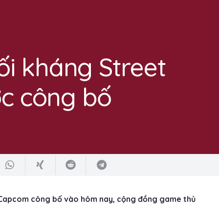
i kháng Street
ợc công bố
c Capcom công bố vào hôm nay, cộng đồng game thủ