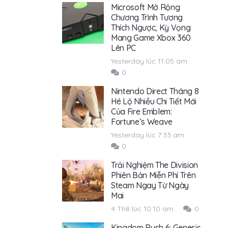
Microsoft Mở Rộng
Chương Trình Tương
Thích Ngược, Kỳ Vọng
Mang Game Xbox 360
Lên PC
Yesterday lúc 11:05 am
0
Nintendo Direct Tháng 8
Hé Lộ Nhiều Chi Tiết Mới
Của Fire Emblem:
Fortune’s Weave
Yesterday lúc 7:33 am
0
Trải Nghiệm The Division
Phiên Bản Miễn Phí Trên
Steam Ngay Từ Ngày
Mai
4 Th8 lúc 10:10 am
0
Kingdom Rush 6: Genesis